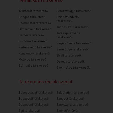
Tematikus társkereső
Állatbarát társkereső
Sorozatfüggő társkereső
Bringás társkereső
Színházkedvelő
társkereső
Ezermester társkereső
Táncoslábú társkereső
Filmkedvelő társkereső
Társasjátékozós
Gamer társkereső
társkereső
Humoros társkereső
Vegetáriánus társkereső
Kertészkedő társkereső
Zenefüggő társkereső
Könyvmoly társkereső
Elvált társkeresők
Motoros társkereső
Özvegy társkeresők
Spirituális társkereső
Gyermekes társkeresők
Társkeresés régiók szerint
Békéscsabai társkereső
Salgótarjáni társkereső
Budapesti társkereső
Szegedi társkereső
Debreceni társkereső
Szekszárdi társkereső
Egri társkereső
Székesfehérvári