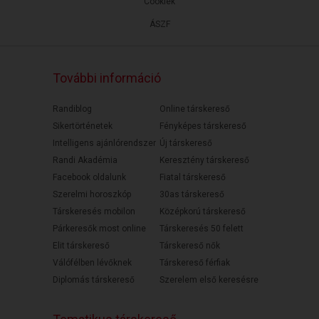
Cookiek
ÁSZF
További információ
Randiblog
Online társkereső
Sikertörténetek
Fényképes társkereső
Intelligens ajánlórendszer
Új társkereső
Randi Akadémia
Keresztény társkereső
Facebook oldalunk
Fiatal társkereső
Szerelmi horoszkóp
30as társkereső
Társkeresés mobilon
Középkorú társkereső
Párkeresők most online
Társkeresés 50 felett
Elit társkereső
Társkereső nők
Válófélben lévőknek
Társkereső férfiak
Diplomás társkereső
Szerelem első keresésre