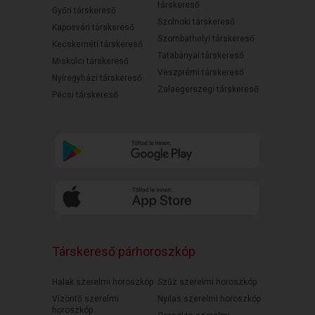
társkereső
Győri társkereső
Szolnoki társkereső
Kaposvári társkereső
Szombathelyi társkereső
Kecskeméti társkereső
Tatabányai társkereső
Miskolci társkereső
Veszprémi társkereső
Nyíregyházi társkereső
Zalaegerszegi társkereső
Pécsi társkereső
Társkereső párhoroszkóp
Halak szerelmi horoszkóp
Szűz szerelmi horoszkóp
Vízöntő szerelmi
Nyilas szerelmi horoszkóp
horoszkóp