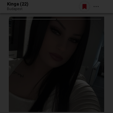
Kinga (22)
Belépés
Budapest
Egy jó randiból bármi lehet.