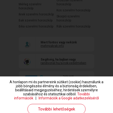
Oroszlán szerelmi
Mérleg szerelmi
horoszkóp
horoszkóp
Kos szerelmi horoszkóp
Ikrek szerelmi horoszkóp
Skorpió szerelmi
Bak szerelmi horoszkóp
horoszkóp
Bika szerelmi horoszkóp
Rák szerelmi horoszkóp
Mert fontos vagy nekünk
mehnyakrak.info
Segítség, ha bajban vagy
randivonal.hu/a-nok-vedelmeben
A honlapon mi és partnereink sütiket (cookie) használunk a
jobb böngészési élmény és a biztonság érdekében,
beállításaid megjegyzéséhez, hirdetések személyre
szabásához és statisztikai célból.
További
információk
|
Információk a Google adatkezeléséről
www.randivonal.hu © Copyright 1999-2026 Dating Central Europe Zrt.
További lehetőségek