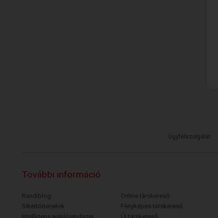
Ügyfélszolgálat
További információ
Randiblog
Online társkereső
Sikertörténetek
Fényképes társkereső
Intelligens ajánlórendszer
Új társkereső