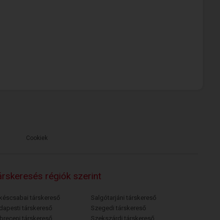
Cookiek
rskeresés régiók szerint
késcsabai társkereső
Salgótarjáni társkereső
dapesti társkereső
Szegedi társkereső
breceni társkereső
Szekszárdi társkereső