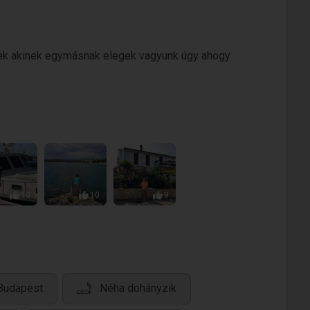
esek akinek egymásnak elegek vagyunk úgy ahogy
10
10
9
 Budapest
Néha dohányzik