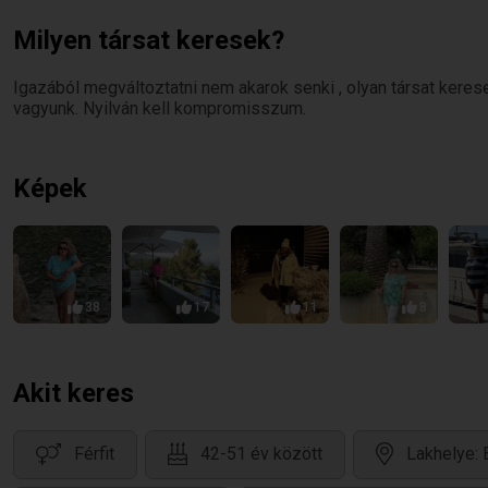
Milyen társat keresek?
Igazából megváltoztatni nem akarok senki , olyan társat ker
vagyunk. Nyilván kell kompromisszum.
Képek
38
17
11
8
Akit keres
Férfit
42-51 év között
Lakhelye: