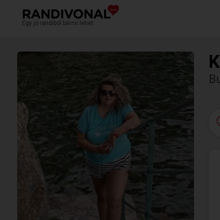
Egy jó randiból bármi lehet.
K
Bu