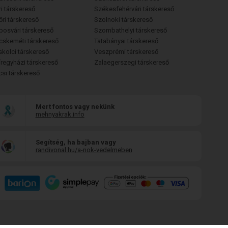
i társkereső
Székesfehérvári társkereső
őri társkereső
Szolnoki társkereső
posvári társkereső
Szombathelyi társkereső
cskeméti társkereső
Tatabányai társkereső
skolci társkereső
Veszprémi társkereső
íregyházi társkereső
Zalaegerszegi társkereső
csi társkereső
Mert fontos vagy nekünk
mehnyakrak.info
Segítség, ha bajban vagy
randivonal.hu/a-nok-vedelmeben