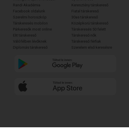
Randi Akadémia
Keresztény társkereső
Facebook oldalunk
Fiatal társkereső
Szerelmi horoszkóp
30as társkereső
Társkeresés mobilon
Középkorú társkereső
Párkeresők most online
Társkeresés 50 felett
Elit társkereső
Társkereső nők
Válófélben lévőknek
Társkereső férfiak
Diplomás társkereső
Szerelem első keresésre