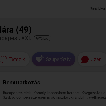
Randiblog
lára (49)
dapest, XXI.
Térkép
Tetszik
SzuperSzív
Üzenj
Bemutatkozás
Budapesten élek . Komoly kapcsolatot keresek.Közgazdász a 
Szabadidőmben szívesen járok moziba , kirándulni , wellnesez