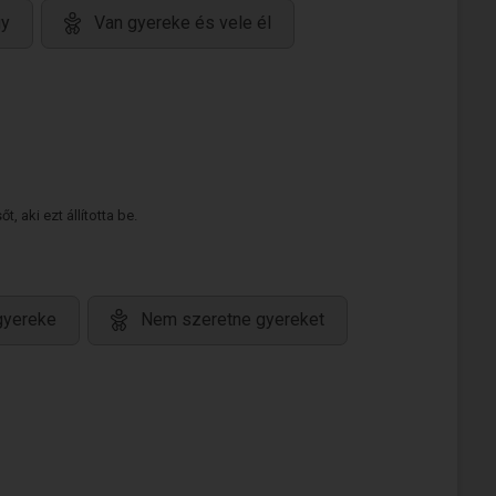
gy
Van gyereke és vele él
 aki ezt állította be.
gyereke
Nem szeretne gyereket