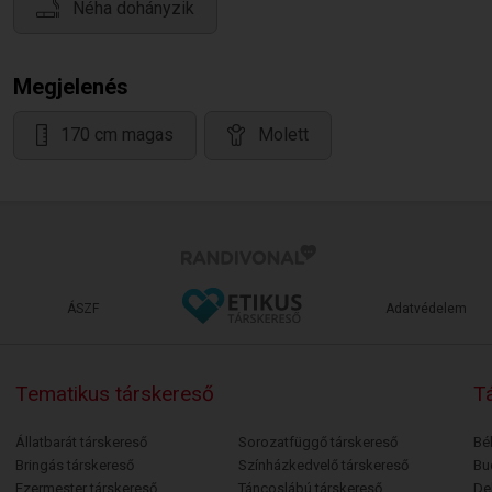
Néha dohányzik
Megjelenés
170 cm magas
Molett
ÁSZF
Adatvédelem
Tematikus társkereső
Tá
Állatbarát társkereső
Sorozatfüggő társkereső
Bé
Bringás társkereső
Színházkedvelő társkereső
Bu
Ezermester társkereső
Táncoslábú társkereső
De