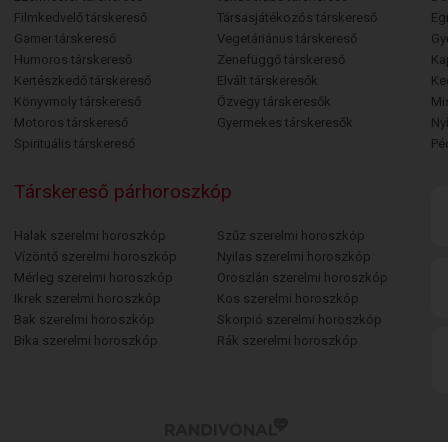
Filmkedvelő társkereső
Társasjátékozós társkereső
Egr
Gamer társkereső
Vegetáriánus társkereső
Gy
Humoros társkereső
Zenefüggő társkereső
Ka
Kertészkedő társkereső
Elvált társkeresők
Ke
Könyvmoly társkereső
Özvegy társkeresők
Mi
Motoros társkereső
Gyermekes társkeresők
Ny
Spirituális társkereső
Pé
Társkereső párhoroszkóp
Halak szerelmi horoszkóp
Szűz szerelmi horoszkóp
Vízöntő szerelmi horoszkóp
Nyilas szerelmi horoszkóp
Mérleg szerelmi horoszkóp
Oroszlán szerelmi horoszkóp
Ikrek szerelmi horoszkóp
Kos szerelmi horoszkóp
Bak szerelmi horoszkóp
Skorpió szerelmi horoszkóp
Bika szerelmi horoszkóp
Rák szerelmi horoszkóp