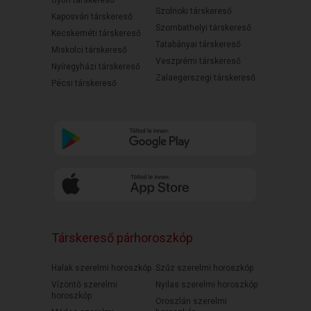
Győri társkereső
Szolnoki társkereső
Kaposvári társkereső
Szombathelyi társkereső
Kecskeméti társkereső
Tatabányai társkereső
Miskolci társkereső
Veszprémi társkereső
Nyíregyházi társkereső
Zalaegerszegi társkereső
Pécsi társkereső
Társkereső párhoroszkóp
Halak szerelmi horoszkóp
Szűz szerelmi horoszkóp
Vízöntő szerelmi
Nyilas szerelmi horoszkóp
horoszkóp
Oroszlán szerelmi