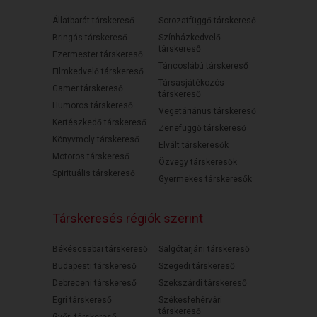
Állatbarát társkereső
Sorozatfüggő társkereső
Bringás társkereső
Színházkedvelő
társkereső
Ezermester társkereső
Táncoslábú társkereső
Filmkedvelő társkereső
Társasjátékozós
Gamer társkereső
társkereső
Humoros társkereső
Vegetáriánus társkereső
Kertészkedő társkereső
Zenefüggő társkereső
Könyvmoly társkereső
Elvált társkeresők
Motoros társkereső
Özvegy társkeresők
Spirituális társkereső
Gyermekes társkeresők
Társkeresés régiók szerint
Békéscsabai társkereső
Salgótarjáni társkereső
Budapesti társkereső
Szegedi társkereső
Debreceni társkereső
Szekszárdi társkereső
Egri társkereső
Székesfehérvári
társkereső