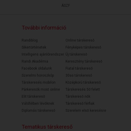
ÁSZF
További információ
Randiblog
Online társkereső
Sikertörténetek
Fényképes társkereső
Intelligens ajánlórendszer
Új társkereső
Randi Akadémia
Keresztény társkereső
Facebook oldalunk
Fiatal társkereső
Szerelmi horoszkóp
30as társkereső
Társkeresés mobilon
Középkorú társkereső
Párkeresők most online
Társkeresés 50 felett
Elit társkereső
Társkereső nők
Válófélben lévőknek
Társkereső férfiak
Diplomás társkereső
Szerelem első keresésre
Tematikus társkereső