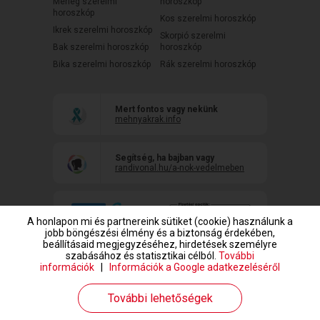
Mérleg szerelmi
horoszkóp
horoszkóp
Kos szerelmi horoszkóp
Ikrek szerelmi horoszkóp
Skorpió szerelmi
Bak szerelmi horoszkóp
horoszkóp
Bika szerelmi horoszkóp
Rák szerelmi horoszkóp
Mert fontos vagy nekünk
mehnyakrak.info
Segítség, ha bajban vagy
randivonal.hu/a-nok-vedelmeben
A honlapon mi és partnereink sütiket (cookie) használunk a
jobb böngészési élmény és a biztonság érdekében,
beállításaid megjegyzéséhez, hirdetések személyre
szabásához és statisztikai célból.
További
információk
|
Információk a Google adatkezeléséről
www.randivonal.hu © Copyright 1999-2026 Dating Central Europe Zrt.
További lehetőségek