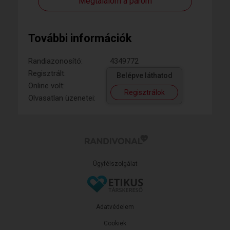
Megtalálom a párom
További információk
Randiazonosító:
4349772
Regisztrált:
Belépve láthatod
Online volt:
Regisztrálok
Olvasatlan üzenetei:
Ügyfélszolgálat
Adatvédelem
Cookiek