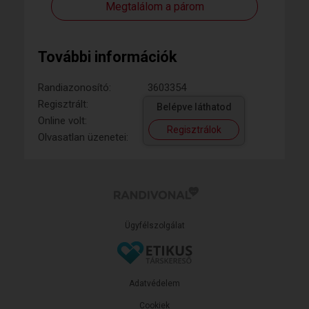
Megtalálom a párom
További információk
Randiazonosító:
3603354
Regisztrált:
Belépve láthatod
Online volt:
Regisztrálok
Olvasatlan üzenetei:
Ügyfélszolgálat
Adatvédelem
Cookiek