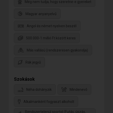
Még nem tudja, hogy szeretne-e gyereket
Magyar anyanyelvű
Angol és német nyelven beszél
500.000-1 millió Ft között keres
Más vallású (rendszeresen gyakorolja)
Rák jegyű
Szokások
Néha dohányzik
Mindenevő
Alkalmanként fogyaszt alkoholt
Rendszertelenül sportol (Futás, úszás,