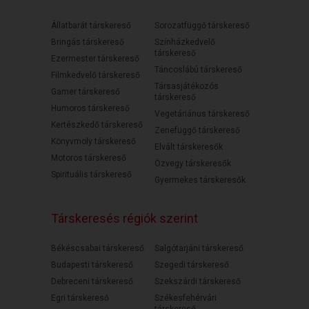
Állatbarát társkereső
Sorozatfüggő társkereső
Bringás társkereső
Színházkedvelő
társkereső
Ezermester társkereső
Táncoslábú társkereső
Filmkedvelő társkereső
Társasjátékozós
Gamer társkereső
társkereső
Humoros társkereső
Vegetáriánus társkereső
Kertészkedő társkereső
Zenefüggő társkereső
Könyvmoly társkereső
Elvált társkeresők
Motoros társkereső
Özvegy társkeresők
Spirituális társkereső
Gyermekes társkeresők
Társkeresés régiók szerint
Békéscsabai társkereső
Salgótarjáni társkereső
Budapesti társkereső
Szegedi társkereső
Debreceni társkereső
Szekszárdi társkereső
Egri társkereső
Székesfehérvári