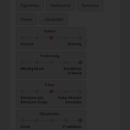
Figyelmes
Határozott
Humoros
Ínyenc
Jóindulatú
Humor
Vicces
Komoly
Pontosság
Mindig késik
Korábban
érkezik
Pénz
Könnyen jön,
Takarékosan
könnyen megy
beosztja
Öltözködés
Divat
Praktikum