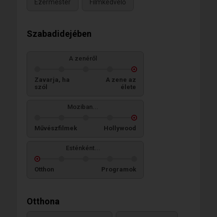
Ezermester
Filmkedvelő
Szabadidejében
A zenéről
Zavarja, ha
A zene az
szól
élete
Moziban...
Művészfilmek
Hollywood
Esténként...
Otthon
Programok
Otthona