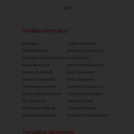
ÁSZF
További információ
Randiblog
Online társkereső
Sikertörténetek
Fényképes társkereső
Intelligens ajánlórendszer
Új társkereső
Randi Akadémia
Keresztény társkereső
Facebook oldalunk
Fiatal társkereső
Szerelmi horoszkóp
30as társkereső
Társkeresés mobilon
Középkorú társkereső
Párkeresők most online
Társkeresés 50 felett
Elit társkereső
Társkereső nők
Válófélben lévőknek
Társkereső férfiak
Diplomás társkereső
Szerelem első keresésre
Tematikus társkereső