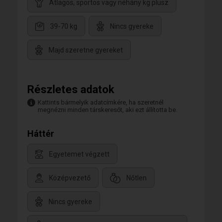
Átlagos, sportos vagy néhány kg plusz
39-70 kg
Nincs gyereke
Majd szeretne gyereket
Részletes adatok
Kattints bármelyik adatcímkére, ha szeretnél
megnézni minden társkeresőt, aki ezt állította be.
Háttér
Egyetemet végzett
Középvezető
Nőtlen
Nincs gyereke