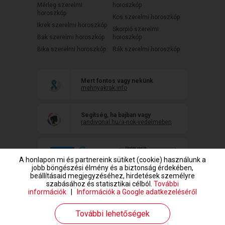
Mérleg szerelmi
horoszkóp
horoszkóp
Kos szerelmi horoszkóp
Ikrek szerelmi horoszkóp
Skorpió szerelmi
Bak szerelmi horoszkóp
horoszkóp
Bika szerelmi horoszkóp
Rák szerelmi horoszkóp
Mert fontos vagy nekünk
mehnyakrak.info
Segítség, ha bajban vagy
randivonal.hu/a-nok-vedelmeben
A honlapon mi és partnereink sütiket (cookie) használunk a
jobb böngészési élmény és a biztonság érdekében,
beállításaid megjegyzéséhez, hirdetések személyre
szabásához és statisztikai célból.
További
információk
|
Információk a Google adatkezeléséről
www.randivonal.hu © Copyright 1999-2026 Dating Central Europe Zrt.
További lehetőségek