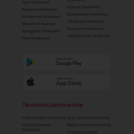
társkereső
Győri társkereső
Szolnoki társkereső
Kaposvári társkereső
Szombathelyi társkereső
Kecskeméti társkereső
Tatabányai társkereső
Miskolci társkereső
Veszprémi társkereső
Nyíregyházi társkereső
Zalaegerszegi társkereső
Pécsi társkereső
Társkereső párhoroszkóp
Halak szerelmi horoszkóp
Szűz szerelmi horoszkóp
Vízöntő szerelmi
Nyilas szerelmi horoszkóp
horoszkóp
Oroszlán szerelmi