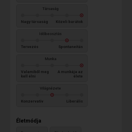
Társaság
Nagy társaság
Közeli barátok
Időbeosztás
Tervezés
Spontaneitás
Munka
Valamiből meg
A munkája az
kell élni
élete
Világnézete
Konzervatív
Liberális
Életmódja