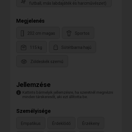
futball, más labdajáték és harcművészet)
Megjelenés
202 cm magas
Sportos
115 kg
Sötétbarna hajú
Zöldeskék szemű
Jellemzése
Kattints bármelyik jellemzésre, ha szeretnél megnézni
minden társkeresőt, aki ezt állította be.
Személyisége
Empatikus
Érdeklődő
Érzékeny