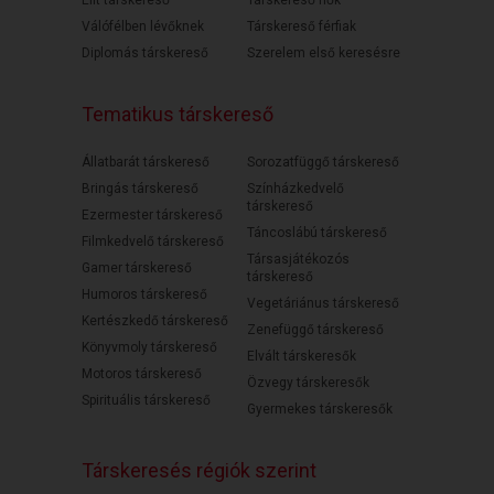
Elit társkereső
Társkereső nők
Válófélben lévőknek
Társkereső férfiak
Diplomás társkereső
Szerelem első keresésre
Tematikus társkereső
Állatbarát társkereső
Sorozatfüggő társkereső
Bringás társkereső
Színházkedvelő
társkereső
Ezermester társkereső
Táncoslábú társkereső
Filmkedvelő társkereső
Társasjátékozós
Gamer társkereső
társkereső
Humoros társkereső
Vegetáriánus társkereső
Kertészkedő társkereső
Zenefüggő társkereső
Könyvmoly társkereső
Elvált társkeresők
Motoros társkereső
Özvegy társkeresők
Spirituális társkereső
Gyermekes társkeresők
Társkeresés régiók szerint