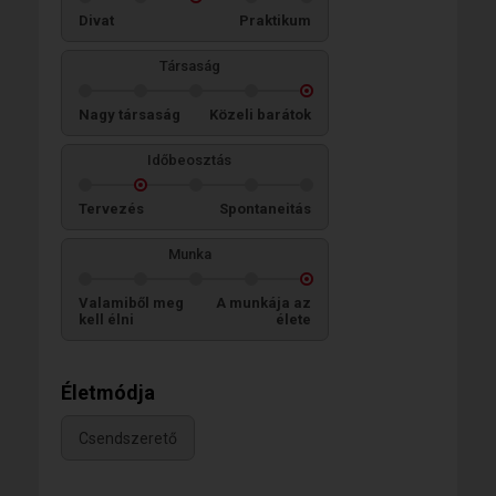
Divat
Praktikum
Társaság
Nagy társaság
Közeli barátok
Időbeosztás
Tervezés
Spontaneitás
Munka
Valamiből meg
A munkája az
kell élni
élete
Életmódja
Csendszerető