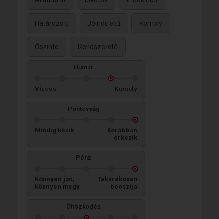
Állatbarát
Divatos
Érdeklődő
Határozott
Jóindulatú
Komoly
Őszinte
Rendszerető
Humor
Vicces
Komoly
Pontosság
Mindig késik
Korábban
érkezik
Pénz
Könnyen jön,
Takarékosan
könnyen megy
beosztja
Öltözködés