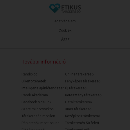
Adatvédelem
Cookiek
ÁSZF
További információ
Randiblog
Online társkereső
Sikertörténetek
Fényképes társkereső
Intelligens ajánlórendszer
Új társkereső
Randi Akadémia
Keresztény társkereső
Facebook oldalunk
Fiatal társkereső
Szerelmi horoszkóp
30as társkereső
Társkeresés mobilon
Középkorú társkereső
Párkeresők most online
Társkeresés 50 felett