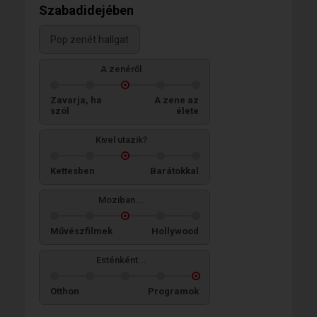
Szabadidejében
Pop zenét hallgat
A zenéről
Zavarja, ha
A zene az
szól
élete
Kivel utazik?
Kettesben
Barátokkal
Moziban...
Művészfilmek
Hollywood
Esténként...
Otthon
Programok