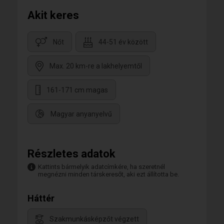
Akit keres
Nőt
44-51 év között
Max. 20 km-re a lakhelyemtől
161-171 cm magas
Magyar anyanyelvű
Részletes adatok
Kattints bármelyik adatcímkére, ha szeretnél
megnézni minden társkeresőt, aki ezt állította be.
Háttér
Szakmunkásképzőt végzett