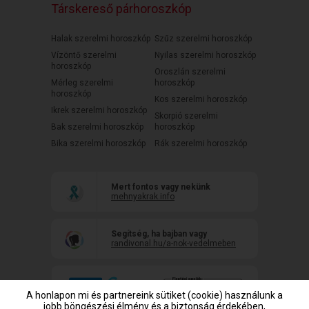
Társkereső párhoroszkóp
Halak szerelmi horoszkóp
Szűz szerelmi horoszkóp
Vízöntő szerelmi
Nyilas szerelmi horoszkóp
horoszkóp
Oroszlán szerelmi
Mérleg szerelmi
horoszkóp
horoszkóp
Kos szerelmi horoszkóp
Ikrek szerelmi horoszkóp
Skorpió szerelmi
Bak szerelmi horoszkóp
horoszkóp
Bika szerelmi horoszkóp
Rák szerelmi horoszkóp
Mert fontos vagy nekünk
mehnyakrak.info
Segítség, ha bajban vagy
randivonal.hu/a-nok-vedelmeben
A honlapon mi és partnereink sütiket (cookie) használunk a
jobb böngészési élmény és a biztonság érdekében,