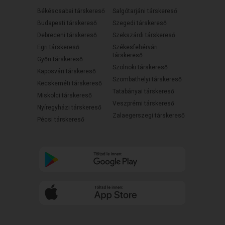
Békéscsabai társkereső
Salgótarjáni társkereső
Budapesti társkereső
Szegedi társkereső
Debreceni társkereső
Szekszárdi társkereső
Egri társkereső
Székesfehérvári
társkereső
Győri társkereső
Szolnoki társkereső
Kaposvári társkereső
Szombathelyi társkereső
Kecskeméti társkereső
Tatabányai társkereső
Miskolci társkereső
Veszprémi társkereső
Nyíregyházi társkereső
Zalaegerszegi társkereső
Pécsi társkereső