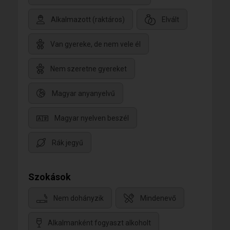
Alkalmazott (raktáros)
Elvált
Van gyereke, de nem vele él
Nem szeretne gyereket
Magyar anyanyelvű
Magyar nyelven beszél
Rák jegyű
Szokások
Nem dohányzik
Mindenevő
Alkalmanként fogyaszt alkoholt