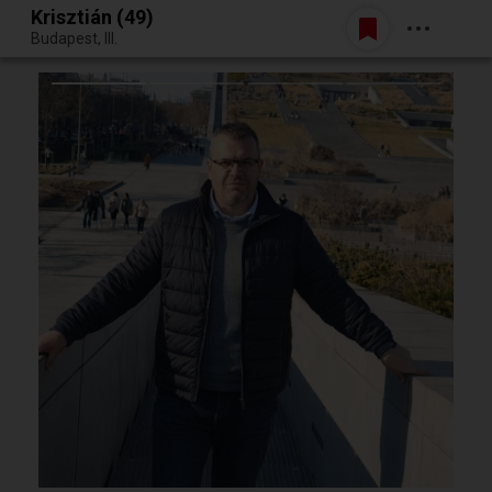
Krisztián (49)
Belépés
Budapest, III.
Egy jó randiból bármi lehet.