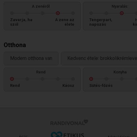
A zenéről
Nyaralás:
Zavarja, ha
A zene az
Tengerpart,
szól
élete
napozás
ki
Otthona
Modern otthona van
Kedvenc étele: brokkolikrémleve
Rend
Konyha
Rend
Káosz
Sütés-főzés