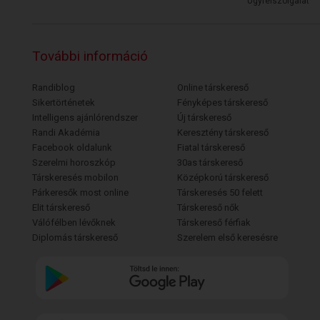
Ügyfélszolgálat
További információ
Randiblog
Online társkereső
Sikertörténetek
Fényképes társkereső
Intelligens ajánlórendszer
Új társkereső
Randi Akadémia
Keresztény társkereső
Facebook oldalunk
Fiatal társkereső
Szerelmi horoszkóp
30as társkereső
Társkeresés mobilon
Középkorú társkereső
Párkeresők most online
Társkeresés 50 felett
Elit társkereső
Társkereső nők
Válófélben lévőknek
Társkereső férfiak
Diplomás társkereső
Szerelem első keresésre