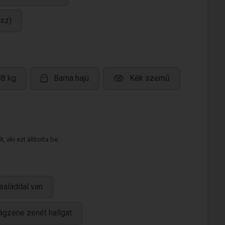
esz)
88 kg
Barna hajú
Kék szemű
 aki ezt állította be.
családdal van
lágzene zenét hallgat