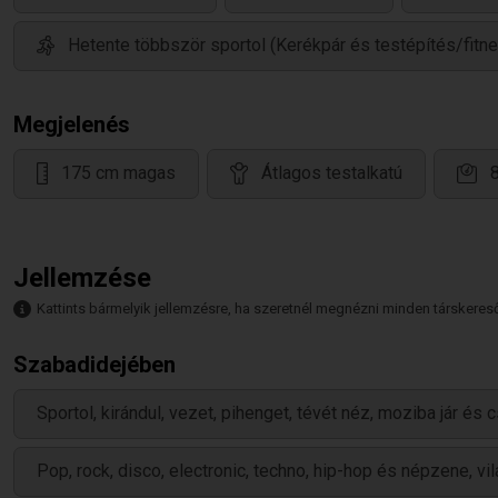
Hetente többször sportol (Kerékpár és testépítés/fitn
Megjelenés
175 cm magas
Átlagos testalkatú
Jellemzése
Kattints bármelyik jellemzésre, ha szeretnél megnézni minden társkeresőt,
Szabadidejében
Sportol, kirándul, vezet, pihenget, tévét néz, moziba jár és 
Pop, rock, disco, electronic, techno, hip-hop és népzene, vi