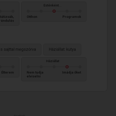
Esténként...
Hátizsák,
Otthon
Programok
rándulás
s sajttal megszórva
Háziállat: kutya
Háziállat
Étterem
Nem tudja
Imádja őket
elviselni