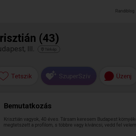
Randiblog
risztián (43)
dapest, III.
Térkép
Tetszik
SzuperSzív
Üzenj
Bemutatkozás
Krisztián vagyok, 40 éves. Társam keresem Budapest környéké
megtetszett a profilom, s többre vagy kíváncsi, vedd fel velem