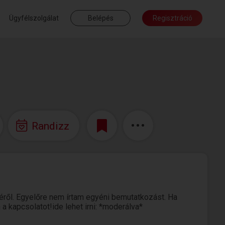
Ügyfélszolgálat
Belépés
Regisztráció
Randizz
ről. Egyelőre nem írtam egyéni bemutatkozást. Ha
 a kapcsolatot!ide lehet irni: *moderálva*