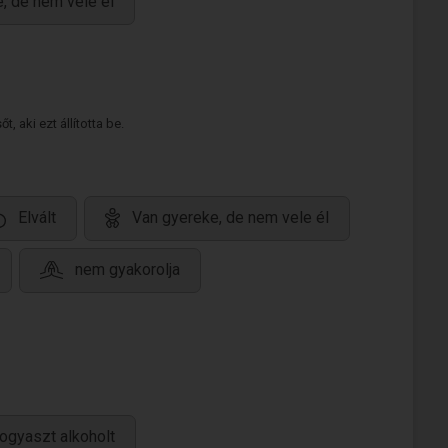
, de nem vele él
 aki ezt állította be.
Elvált
Van gyereke, de nem vele él
nem gyakorolja
ogyaszt alkoholt