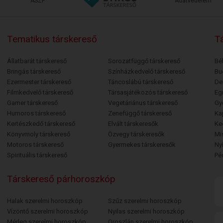
ÁSZF
Adatvédelem
Tematikus társkereső
Tá
Állatbarát társkereső
Sorozatfüggő társkereső
Bé
Bringás társkereső
Színházkedvelő társkereső
Bu
Ezermester társkereső
Táncoslábú társkereső
De
Filmkedvelő társkereső
Társasjátékozós társkereső
Egr
Gamer társkereső
Vegetáriánus társkereső
Gy
Humoros társkereső
Zenefüggő társkereső
Ka
Kertészkedő társkereső
Elvált társkeresők
Ke
Könyvmoly társkereső
Özvegy társkeresők
Mi
Motoros társkereső
Gyermekes társkeresők
Ny
Spirituális társkereső
Pé
Társkereső párhoroszkóp
Halak szerelmi horoszkóp
Szűz szerelmi horoszkóp
Vízöntő szerelmi horoszkóp
Nyilas szerelmi horoszkóp
Mérleg szerelmi horoszkóp
Oroszlán szerelmi horoszkóp