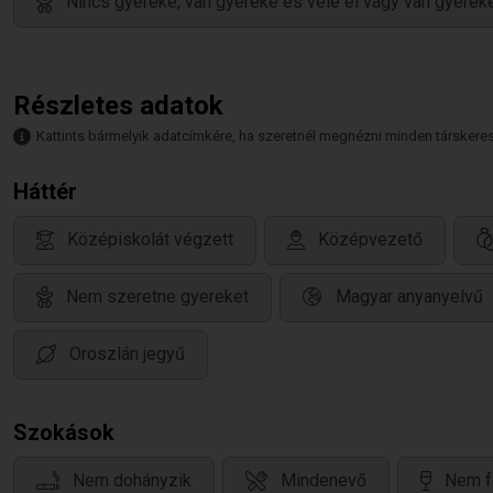
Nincs gyereke, van gyereke és vele él vagy van gyereke
Részletes adatok
Kattints bármelyik adatcímkére, ha szeretnél megnézni minden társkeresőt,
Háttér
Középiskolát végzett
Középvezető
Nem szeretne gyereket
Magyar anyanyelvű
Oroszlán jegyű
Szokások
Nem dohányzik
Mindenevő
Nem f