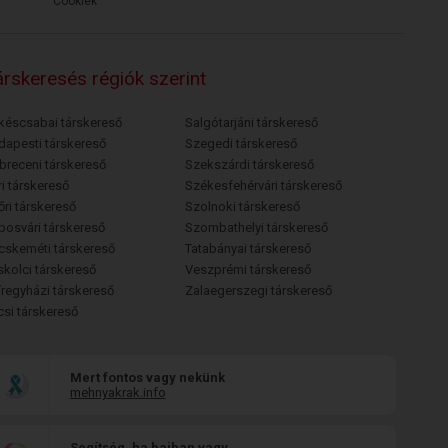
Cookiek
rskeresés régiók szerint
késcsabai társkereső
Salgótarjáni társkereső
dapesti társkereső
Szegedi társkereső
breceni társkereső
Szekszárdi társkereső
i társkereső
Székesfehérvári társkereső
őri társkereső
Szolnoki társkereső
posvári társkereső
Szombathelyi társkereső
cskeméti társkereső
Tatabányai társkereső
skolci társkereső
Veszprémi társkereső
íregyházi társkereső
Zalaegerszegi társkereső
csi társkereső
Mert fontos vagy nekünk
mehnyakrak.info
Segítség, ha bajban vagy