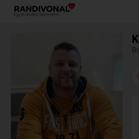
Egy jó randiból bármi lehet.
K
Bu