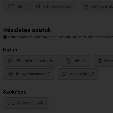
Nőt
20-35 év között
Lakhelye: B
Részletes adatok
Kattints bármelyik adatcímkére, ha szeretnél megnézni minden társkeresőt,
Háttér
Középiskolát végzett
Nőtlen
Ninc
Magyar anyanyelvű
Vízöntő jegyű
Szokások
Nem dohányzik