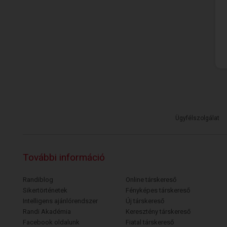
Ügyfélszolgálat
További információ
Randiblog
Online társkereső
Sikertörténetek
Fényképes társkereső
Intelligens ajánlórendszer
Új társkereső
Randi Akadémia
Keresztény társkereső
Facebook oldalunk
Fiatal társkereső