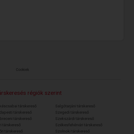
Cookiek
rskeresés régiók szerint
késcsabai társkereső
Salgótarjáni társkereső
dapesti társkereső
Szegedi társkereső
breceni társkereső
Szekszárdi társkereső
i társkereső
Székesfehérvári társkereső
őri társkereső
Szolnoki társkereső