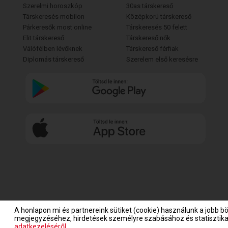
Szerelmi horoszkóp
30as társkereső
Társkeresés mobilon
Középkorú társkereső
Párkeresők most online
Társkeresés 50 felett
Elit társkereső
Társkereső nők
Válófélben lévőknek
Társkereső férfiak
Diplomás társkereső
Szerelem első keresésre
A honlapon mi és partnereink sütiket (cookie) használunk a jobb b
megjegyzéséhez, hirdetések személyre szabásához és statisztikai
adatkezeléséről