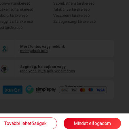
posvári társkereső
Szombathelyi társkereső
cskeméti társkereső
Tatabányai társkereső
skolci társkereső
Veszprémi társkereső
íregyházi társkereső
Zalaegerszegi társkereső
csi társkereső
Mert fontos vagy nekünk
mehnyakrak.info
Segítség, ha bajban vagy
randivonal.hu/a-nok-vedelmeben
További lehetőségek
Mindet elfogadom