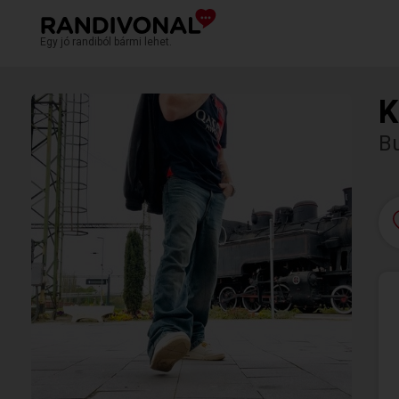
Egy jó randiból bármi lehet.
K
B