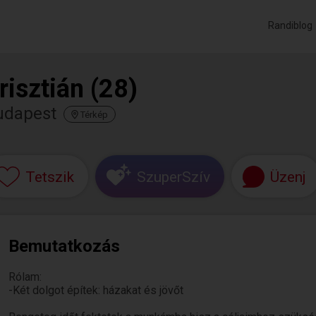
Randiblog
risztián (28)
udapest
Térkép
Tetszik
SzuperSzív
Üzenj
Bemutatkozás
Rólam:
-Két dolgot építek: házakat és jövőt