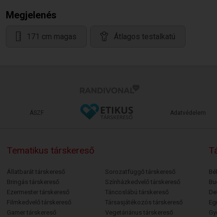
Megjelenés
171 cm magas
Átlagos testalkatú
ÁSZF
Adatvédelem
Tematikus társkereső
Tá
Állatbarát társkereső
Sorozatfüggő társkereső
Bé
Bringás társkereső
Színházkedvelő társkereső
Bu
Ezermester társkereső
Táncoslábú társkereső
De
Filmkedvelő társkereső
Társasjátékozós társkereső
Egr
Gamer társkereső
Vegetáriánus társkereső
Gy