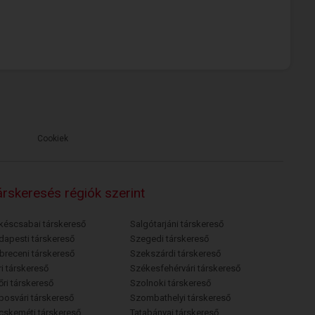
Cookiek
rskeresés régiók szerint
késcsabai társkereső
Salgótarjáni társkereső
dapesti társkereső
Szegedi társkereső
breceni társkereső
Szekszárdi társkereső
i társkereső
Székesfehérvári társkereső
őri társkereső
Szolnoki társkereső
posvári társkereső
Szombathelyi társkereső
cskeméti társkereső
Tatabányai társkereső