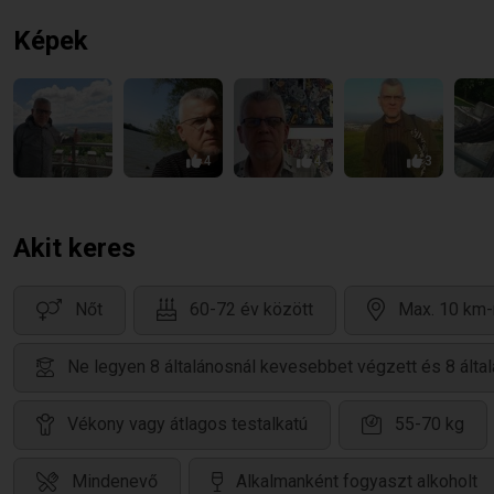
Képek
4
4
3
Akit keres
Nőt
60-72 év között
Max. 10 km-
Ne legyen 8 általánosnál kevesebbet végzett és 8 álta
Vékony vagy átlagos testalkatú
55-70 kg
Mindenevő
Alkalmanként fogyaszt alkoholt