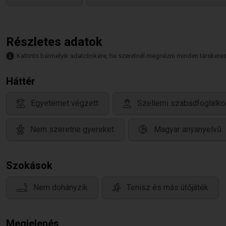
Részletes adatok
Kattints bármelyik adatcímkére, ha szeretnél megnézni minden társkeresőt,
Háttér
Egyetemet végzett
Szellemi szabadfoglalk
Nem szeretne gyereket
Magyar anyanyelvű
Szokások
Nem dohányzik
Tenisz és más ütőjáték
Megjelenés