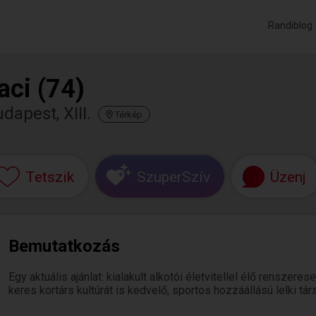
Randiblog
aci (74)
dapest, XIII.
Térkép
Tetszik
SzuperSzív
Üzenj
Bemutatkozás
Egy aktuális ajánlat: kialakult alkotói életvitellel élő rensz
keres kortárs kultúrát is kedvelő, sportos hozzáállású lelki társ