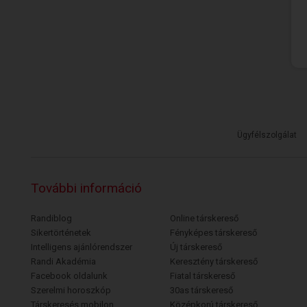
Ügyfélszolgálat
További információ
Randiblog
Online társkereső
Sikertörténetek
Fényképes társkereső
Intelligens ajánlórendszer
Új társkereső
Randi Akadémia
Keresztény társkereső
Facebook oldalunk
Fiatal társkereső
Szerelmi horoszkóp
30as társkereső
Társkeresés mobilon
Középkorú társkereső