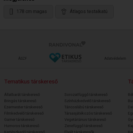
178 cm magas
Átlagos testalkatú
ÁSZF
Adatvédelem
Tematikus társkereső
Tá
Állatbarát társkereső
Sorozatfüggő társkereső
Bé
Bringás társkereső
Színházkedvelő társkereső
Bu
Ezermester társkereső
Táncoslábú társkereső
De
Filmkedvelő társkereső
Társasjátékozós társkereső
Egr
Gamer társkereső
Vegetáriánus társkereső
Gy
Humoros társkereső
Zenefüggő társkereső
Ka
Kertészkedő társkereső
Elvált társkeresők
Ke