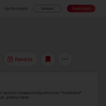
Ügyfélszolgálat
Belépés
Regisztráció
Randizz
eresen sportoló, budapesti képzőművész *moderálva*
at...grafikus/tanár