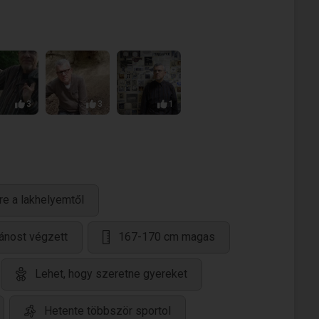
3
3
1
re a lakhelyemtől
lánost végzett
167-170 cm magas
Lehet, hogy szeretne gyereket
Hetente többször sportol