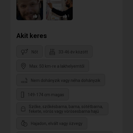
1
1
Akit keres
Nőt
33-46 év között
Max. 50 km-re a lakhelyemtől
Nem dohányzik vagy néha dohányzik
149-174 cm magas
Szőke, szőkésbarna, barna, sötétbarna,
fekete, vörös vagy vörösesbarna hajú
Hajadon, elvált vagy özvegy