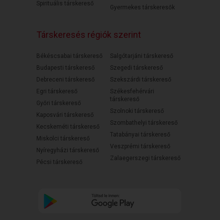
Spirituális társkereső
Gyermekes társkeresők
Társkeresés régiók szerint
Békéscsabai társkereső
Salgótarjáni társkereső
Budapesti társkereső
Szegedi társkereső
Debreceni társkereső
Szekszárdi társkereső
Egri társkereső
Székesfehérvári
társkereső
Győri társkereső
Szolnoki társkereső
Kaposvári társkereső
Szombathelyi társkereső
Kecskeméti társkereső
Tatabányai társkereső
Miskolci társkereső
Veszprémi társkereső
Nyíregyházi társkereső
Zalaegerszegi társkereső
Pécsi társkereső