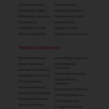
Szerelmi horoszkóp
30as társkereső
Társkeresés mobilon
Középkorú társkereső
Párkeresők most online
Társkeresés 50 felett
Elit társkereső
Társkereső nők
Válófélben lévőknek
Társkereső férfiak
Diplomás társkereső
Szerelem első keresésre
Tematikus társkereső
Állatbarát társkereső
Sorozatfüggő társkereső
Bringás társkereső
Színházkedvelő
társkereső
Ezermester társkereső
Táncoslábú társkereső
Filmkedvelő társkereső
Társasjátékozós
Gamer társkereső
társkereső
Humoros társkereső
Vegetáriánus társkereső
Kertészkedő társkereső
Zenefüggő társkereső
Könyvmoly társkereső
Elvált társkeresők
Motoros társkereső
Özvegy társkeresők