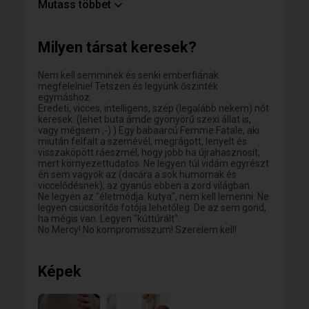
vagyok, mint a csillagos Ég -ergo van univerzális,
Mutass többet
kozmikus perspektívám, ha odafigyelek- de olyan
vagyok, mind az engedelem, a két szememből
ragyog a szerelem a sötétben!"-Na, ehhez van rád
Milyen társat keresek?
szükségem!
Nem érdekel a konszolidált középszer.
Nem kell semminek és senki emberfiának
megfelelnie! Tetszen és legyünk őszinték
egymáshoz.
Eredeti, vicces, intelligens, szép (legalább nekem) nőt
keresek. (lehet buta ámde gyönyörű szexi állat is,
vagy mégsem ;-) ) Egy babaarcú Femme Fatale, aki
miután felfalt a szemévél, megrágott, lenyelt és
visszaköpött ráeszmél, hogy jobb ha újrahasznosít,
mert környezettudatos. Ne legyen túl vidám egyrészt
én sem vagyok az (dacára a sok humornak és
viccelődésnek), az gyanús ebben a zord világban.
Ne legyen az "életmódja: kutya", nem kell lemenni. Ne
legyen csücsörítős fotója lehetőleg. De az sem gond,
ha mégis van. Legyen "kúttúrált".
No Mercy! No kompromisszum! Szerelem kell!
Képek