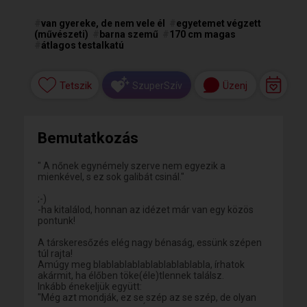
#
van gyereke, de nem vele él
#
egyetemet végzett
(művészeti)
#
barna szemű
#
170 cm magas
#
átlagos testalkatú
Tetszik
Üzenj
SzuperSzív
Bemutatkozás
" A nőnek egynémely szerve nem egyezik a
mienkével, s ez sok galibát csinál."
;-)
-ha kitalálod, honnan az idézet már van egy közös
pontunk!
A társkeresőzés elég nagy bénaság, essünk szépen
túl rajta!
Amúgy meg blablablablablablablablabla, írhatok
akármit, ha élőben töke(éle)tlennek találsz.
Inkább énekeljük együtt:
"Még azt mondják, ez se szép az se szép, de olyan