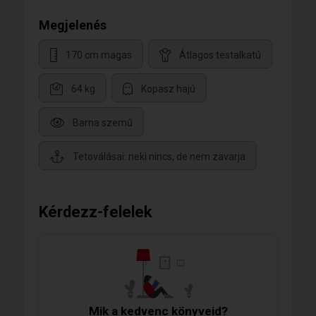
Megjelenés
170 cm magas
Átlagos testalkatú
64 kg
Kopasz hajú
Barna szemű
Tetoválásai: neki nincs, de nem zavarja
Kérdezz-felelek
Mik a kedvenc könyveid?