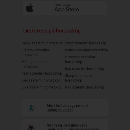
Társkereső párhoroszkóp
Halak szerelmi horoszkóp
Szűz szerelmi horoszkóp
Vízöntő szerelmi
Nyilas szerelmi horoszkóp
horoszkóp
Oroszlán szerelmi
Mérleg szerelmi
horoszkóp
horoszkóp
Kos szerelmi horoszkóp
Ikrek szerelmi horoszkóp
Skorpió szerelmi
Bak szerelmi horoszkóp
horoszkóp
Bika szerelmi horoszkóp
Rák szerelmi horoszkóp
Mert fontos vagy nekünk
mehnyakrak.info
Segítség, ha bajban vagy
randivonal.hu/a-nok-vedelmeben