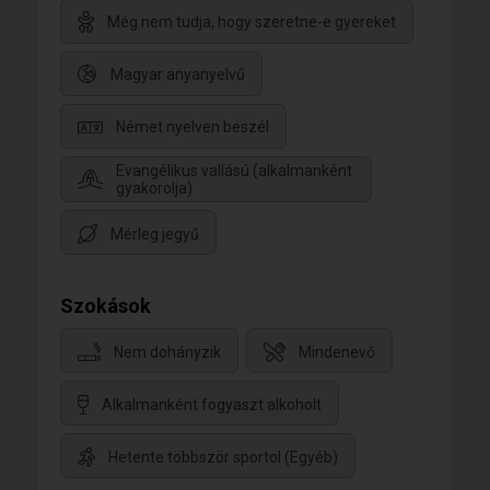
Még nem tudja, hogy szeretne-e gyereket
Magyar anyanyelvű
Német nyelven beszél
Evangélikus vallású (alkalmanként
gyakorolja)
Mérleg jegyű
Szokások
Nem dohányzik
Mindenevő
Alkalmanként fogyaszt alkoholt
Hetente többször sportol (Egyéb)