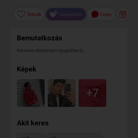
Tetszik
Üzenj
SzuperSzív
Bemutatkozás
Keresem élettársam nyugodtan írj.
Képek
+7
Akit keres