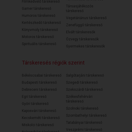
Filmkedvelő társkereső
Társasjátékozós
Gamer társkereső
társkereső
Humoros társkereső
Vegetáriánus társkereső
Kertészkedő társkereső
Zenefüggő társkereső
Könyvmoly társkereső
Elvált társkeresők
Motoros társkereső
Özvegy társkeresők
Spirituális társkereső
Gyermekes társkeresők
Társkeresés régiók szerint
Békéscsabai társkereső
Salgótarjáni társkereső
Budapesti társkereső
Szegedi társkereső
Debreceni társkereső
Szekszárdi társkereső
Egri társkereső
Székesfehérvári
társkereső
Győri társkereső
Szolnoki társkereső
Kaposvári társkereső
Szombathelyi társkereső
Kecskeméti társkereső
Tatabányai társkereső
Miskolci társkereső
Veszprémi társkereső