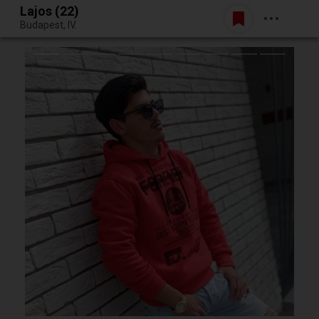
Lajos (22)
Belépés
Budapest, IV.
Egy jó randiból bármi lehet.