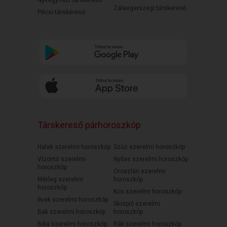
Nyíregyházi társkereső
Zalaegerszegi társkereső
Pécsi társkereső
Társkereső párhoroszkóp
Halak szerelmi horoszkóp
Szűz szerelmi horoszkóp
Vízöntő szerelmi
Nyilas szerelmi horoszkóp
horoszkóp
Oroszlán szerelmi
Mérleg szerelmi
horoszkóp
horoszkóp
Kos szerelmi horoszkóp
Ikrek szerelmi horoszkóp
Skorpió szerelmi
Bak szerelmi horoszkóp
horoszkóp
Bika szerelmi horoszkóp
Rák szerelmi horoszkóp