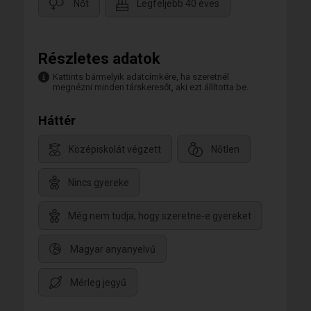
Nőt
Legfeljebb 40 éves
Részletes adatok
Kattints bármelyik adatcímkére, ha szeretnél
megnézni minden társkeresőt, aki ezt állította be.
Háttér
Középiskolát végzett
Nőtlen
Nincs gyereke
Még nem tudja, hogy szeretne-e gyereket
Magyar anyanyelvű
Mérleg jegyű