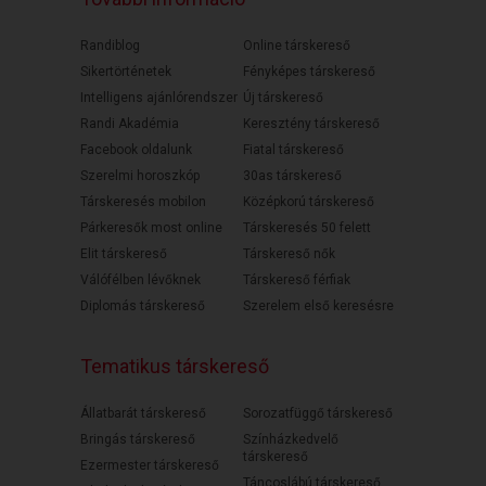
Randiblog
Online társkereső
Sikertörténetek
Fényképes társkereső
Intelligens ajánlórendszer
Új társkereső
Randi Akadémia
Keresztény társkereső
Facebook oldalunk
Fiatal társkereső
Szerelmi horoszkóp
30as társkereső
Társkeresés mobilon
Középkorú társkereső
Párkeresők most online
Társkeresés 50 felett
Elit társkereső
Társkereső nők
Válófélben lévőknek
Társkereső férfiak
Diplomás társkereső
Szerelem első keresésre
Tematikus társkereső
Állatbarát társkereső
Sorozatfüggő társkereső
Bringás társkereső
Színházkedvelő
társkereső
Ezermester társkereső
Táncoslábú társkereső