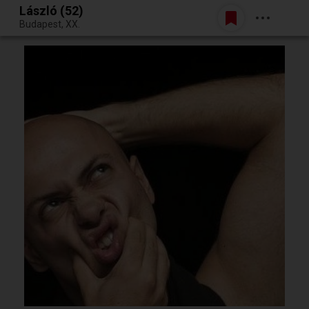
László (52)
Belépés
Budapest, XX.
Egy jó randiból bármi lehet.