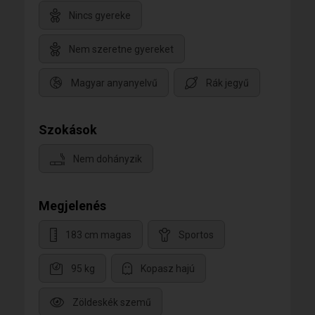
Nincs gyereke
Nem szeretne gyereket
Magyar anyanyelvű
Rák jegyű
Szokások
Nem dohányzik
Megjelenés
183 cm magas
Sportos
95 kg
Kopasz hajú
Zöldeskék szemű