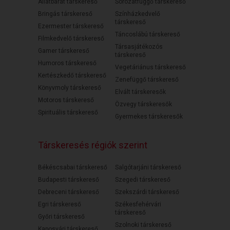
Állatbarát társkereső
Sorozatfüggő társkereső
Bringás társkereső
Színházkedvelő
társkereső
Ezermester társkereső
Táncoslábú társkereső
Filmkedvelő társkereső
Társasjátékozós
Gamer társkereső
társkereső
Humoros társkereső
Vegetáriánus társkereső
Kertészkedő társkereső
Zenefüggő társkereső
Könyvmoly társkereső
Elvált társkeresők
Motoros társkereső
Özvegy társkeresők
Spirituális társkereső
Gyermekes társkeresők
Társkeresés régiók szerint
Békéscsabai társkereső
Salgótarjáni társkereső
Budapesti társkereső
Szegedi társkereső
Debreceni társkereső
Szekszárdi társkereső
Egri társkereső
Székesfehérvári
társkereső
Győri társkereső
Szolnoki társkereső
Kaposvári társkereső