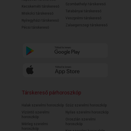
Szombathelyi társkereső
Kecskeméti társkereső
Tatabányai társkereső
Miskolci társkereső
Veszprémi társkereső
Nyíregyházi társkereső
Zalaegerszegi társkereső
Pécsi társkereső
Társkereső párhoroszkóp
Halak szerelmi horoszkóp
Szűz szerelmi horoszkóp
Vízöntő szerelmi
Nyilas szerelmi horoszkóp
horoszkóp
Oroszlán szerelmi
Mérleg szerelmi
horoszkóp
horoszkóp