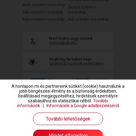
Kos szerelmi horoszkóp
Ikrek szerelmi horoszkóp
Skorpió szerelmi
Bak szerelmi horoszkóp
horoszkóp
Bika szerelmi horoszkóp
Rák szerelmi horoszkóp
Mert fontos vagy nekünk
mehnyakrak.info
Segítség, ha bajban vagy
randivonal.hu/a-nok-vedelmeben
A honlapon mi és partnereink sütiket (cookie) használunk a
jobb böngészési élmény és a biztonság érdekében,
beállításaid megjegyzéséhez, hirdetések személyre
szabásához és statisztikai célból.
További
információk
|
Információk a Google adatkezeléséről
www.randivonal.hu © Copyright 1999-2026 Dating Central Europe Zrt.
További lehetőségek
Mindet elfogadom