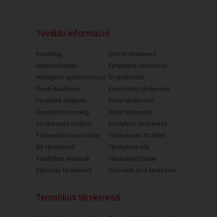
További információ
Randiblog
Online társkereső
Sikertörténetek
Fényképes társkereső
Intelligens ajánlórendszer
Új társkereső
Randi Akadémia
Keresztény társkereső
Facebook oldalunk
Fiatal társkereső
Szerelmi horoszkóp
30as társkereső
Társkeresés mobilon
Középkorú társkereső
Párkeresők most online
Társkeresés 50 felett
Elit társkereső
Társkereső nők
Válófélben lévőknek
Társkereső férfiak
Diplomás társkereső
Szerelem első keresésre
Tematikus társkereső