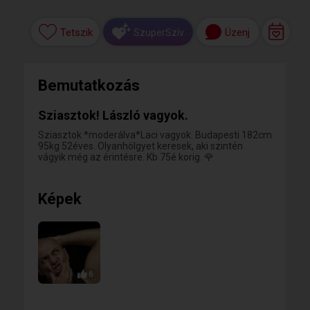
Tetszik
Üzenj
SzuperSzív
Bemutatkozás
Sziasztok! László vagyok.
Sziasztok *moderálva*Laci vagyok. Budapesti 182cm
95kg 52éves. Olyanhölgyet keresek, aki szintén
vágyik még az érintésre. Kb 75é korig. 🌹
Képek
6