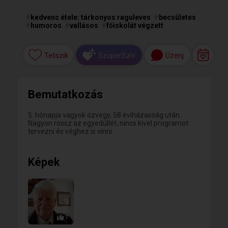
#
kedvenc étele: tárkonyos raguleves
#
becsületes
#
humoros
#
vallásos
#
főiskolát végzett
Tetszik
Üzenj
SzuperSzív
Bemutatkozás
5. hónapja vagyok özvegy, 58 éviházasság után.
Nagyon rossz az egyedüllét, nincs kivel programot
tervezni és véghez is vinni.
Képek
1