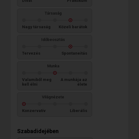
Divat
Praktikum
Társaság
Nagy társaság
Közeli barátok
Időbeosztás
Tervezés
Spontaneitás
Munka
Valamiből meg
A munkája az
kell élni
élete
Világnézete
Konzervatív
Liberális
Szabadidejében