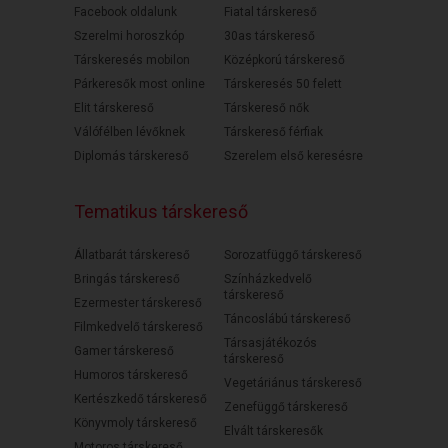
Facebook oldalunk
Fiatal társkereső
Szerelmi horoszkóp
30as társkereső
Társkeresés mobilon
Középkorú társkereső
Párkeresők most online
Társkeresés 50 felett
Elit társkereső
Társkereső nők
Válófélben lévőknek
Társkereső férfiak
Diplomás társkereső
Szerelem első keresésre
Tematikus társkereső
Állatbarát társkereső
Sorozatfüggő társkereső
Bringás társkereső
Színházkedvelő
társkereső
Ezermester társkereső
Táncoslábú társkereső
Filmkedvelő társkereső
Társasjátékozós
Gamer társkereső
társkereső
Humoros társkereső
Vegetáriánus társkereső
Kertészkedő társkereső
Zenefüggő társkereső
Könyvmoly társkereső
Elvált társkeresők
Motoros társkereső