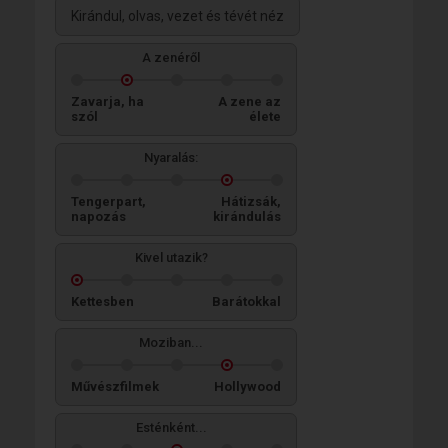
Kirándul, olvas, vezet és tévét néz
A zenéről
Zavarja, ha
A zene az
szól
élete
Nyaralás:
Tengerpart,
Hátizsák,
napozás
kirándulás
Kivel utazik?
Kettesben
Barátokkal
Moziban...
Művészfilmek
Hollywood
Esténként...