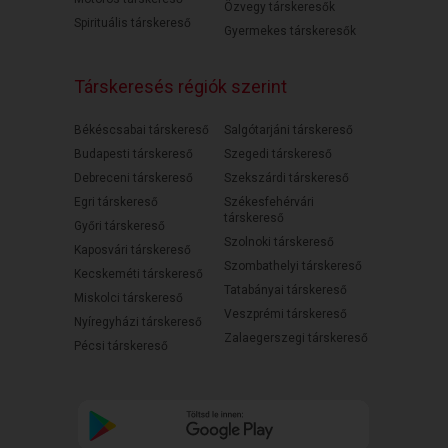
Özvegy társkeresők
Spirituális társkereső
Gyermekes társkeresők
Társkeresés régiók szerint
Békéscsabai társkereső
Salgótarjáni társkereső
Budapesti társkereső
Szegedi társkereső
Debreceni társkereső
Szekszárdi társkereső
Egri társkereső
Székesfehérvári
társkereső
Győri társkereső
Szolnoki társkereső
Kaposvári társkereső
Szombathelyi társkereső
Kecskeméti társkereső
Tatabányai társkereső
Miskolci társkereső
Veszprémi társkereső
Nyíregyházi társkereső
Zalaegerszegi társkereső
Pécsi társkereső