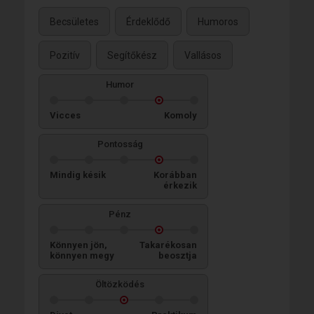
Becsületes
Érdeklődő
Humoros
Pozitív
Segítőkész
Vallásos
Humor
Vicces
Komoly
Pontosság
Mindig késik
Korábban
érkezik
Pénz
Könnyen jön,
Takarékosan
könnyen megy
beosztja
Öltözködés