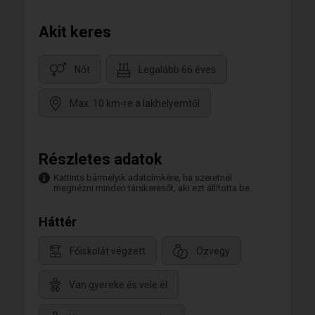
Akit keres
Nőt
Legalább 66 éves
Max. 10 km-re a lakhelyemtől
Részletes adatok
Kattints bármelyik adatcímkére, ha szeretnél
megnézni minden társkeresőt, aki ezt állította be.
Háttér
Főiskolát végzett
Özvegy
Van gyereke és vele él