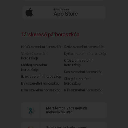
Társkereső párhoroszkóp
Halak szerelmi horoszkóp
Szűz szerelmi horoszkóp
Vízöntő szerelmi
Nyilas szerelmi horoszkóp
horoszkóp
Oroszlán szerelmi
Mérleg szerelmi
horoszkóp
horoszkóp
Kos szerelmi horoszkóp
Ikrek szerelmi horoszkóp
Skorpió szerelmi
Bak szerelmi horoszkóp
horoszkóp
Bika szerelmi horoszkóp
Rák szerelmi horoszkóp
Mert fontos vagy nekünk
mehnyakrak.info
Segítség, ha bajban vagy