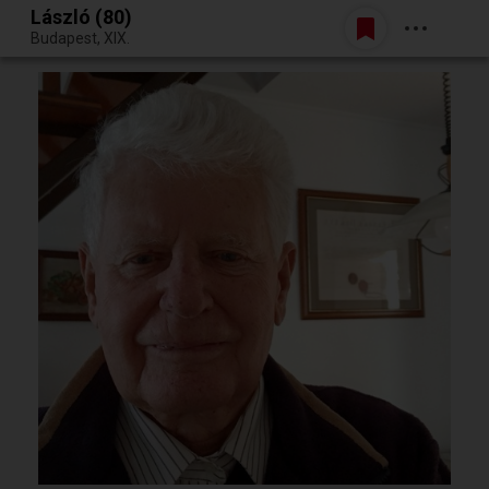
László (80)
Belépés
Budapest, XIX.
Egy jó randiból bármi lehet.