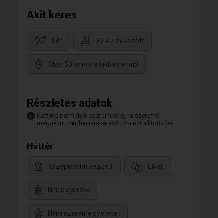
Akit keres
Nőt
37-47 év között
Max. 50 km-re a lakhelyemtől
Részletes adatok
Kattints bármelyik adatcímkére, ha szeretnél
megnézni minden társkeresőt, aki ezt állította be.
Háttér
Középiskolát végzett
Elvált
Nincs gyereke
Nem szeretne gyereket