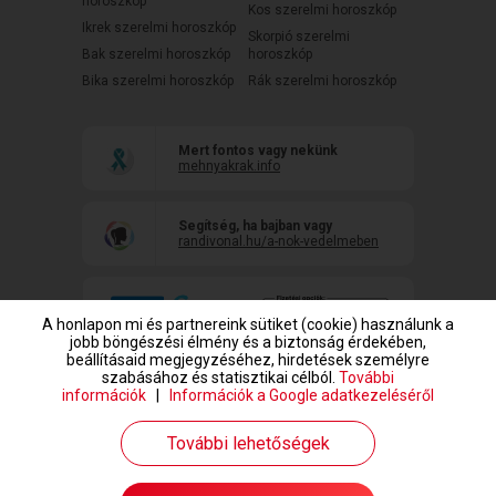
horoszkóp
Kos szerelmi horoszkóp
Ikrek szerelmi horoszkóp
Skorpió szerelmi
Bak szerelmi horoszkóp
horoszkóp
Bika szerelmi horoszkóp
Rák szerelmi horoszkóp
Mert fontos vagy nekünk
mehnyakrak.info
Segítség, ha bajban vagy
randivonal.hu/a-nok-vedelmeben
A honlapon mi és partnereink sütiket (cookie) használunk a
jobb böngészési élmény és a biztonság érdekében,
beállításaid megjegyzéséhez, hirdetések személyre
szabásához és statisztikai célból.
További
információk
|
Információk a Google adatkezeléséről
www.randivonal.hu © Copyright 1999-2026 Dating Central Europe Zrt.
További lehetőségek