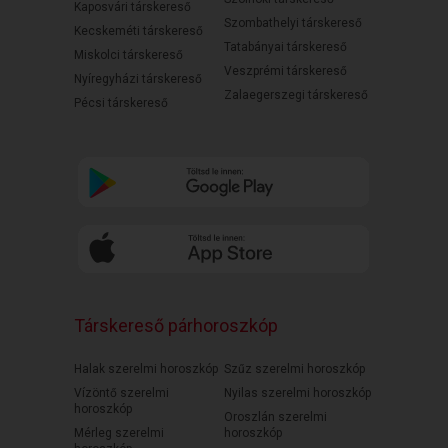
Kaposvári társkereső
Szombathelyi társkereső
Kecskeméti társkereső
Tatabányai társkereső
Miskolci társkereső
Veszprémi társkereső
Nyíregyházi társkereső
Zalaegerszegi társkereső
Pécsi társkereső
Társkereső párhoroszkóp
Halak szerelmi horoszkóp
Szűz szerelmi horoszkóp
Vízöntő szerelmi
Nyilas szerelmi horoszkóp
horoszkóp
Oroszlán szerelmi
Mérleg szerelmi
horoszkóp