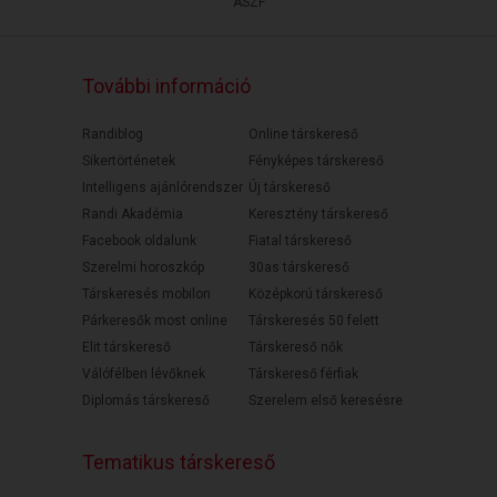
ÁSZF
További információ
Randiblog
Online társkereső
Sikertörténetek
Fényképes társkereső
Intelligens ajánlórendszer
Új társkereső
Randi Akadémia
Keresztény társkereső
Facebook oldalunk
Fiatal társkereső
Szerelmi horoszkóp
30as társkereső
Társkeresés mobilon
Középkorú társkereső
Párkeresők most online
Társkeresés 50 felett
Elit társkereső
Társkereső nők
Válófélben lévőknek
Társkereső férfiak
Diplomás társkereső
Szerelem első keresésre
Tematikus társkereső