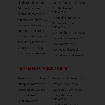
Állatbarát társkereső
Sorozatfüggő társkereső
Bringás társkereső
Színházkedvelő
társkereső
Ezermester társkereső
Táncoslábú társkereső
Filmkedvelő társkereső
Társasjátékozós
Gamer társkereső
társkereső
Humoros társkereső
Vegetáriánus társkereső
Kertészkedő társkereső
Zenefüggő társkereső
Könyvmoly társkereső
Elvált társkeresők
Motoros társkereső
Özvegy társkeresők
Spirituális társkereső
Gyermekes társkeresők
Társkeresés régiók szerint
Békéscsabai társkereső
Salgótarjáni társkereső
Budapesti társkereső
Szegedi társkereső
Debreceni társkereső
Szekszárdi társkereső
Egri társkereső
Székesfehérvári
társkereső
Győri társkereső
Szolnoki társkereső