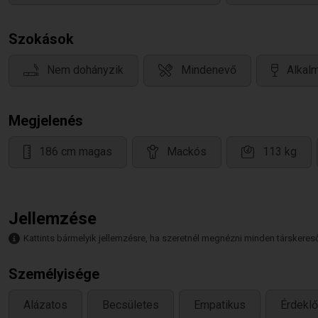
Szokások
Nem dohányzik
Mindenevő
Alkalm
Megjelenés
186 cm magas
Mackós
113 kg
Jellemzése
Kattints bármelyik jellemzésre, ha szeretnél megnézni minden társkeresőt,
Személyisége
Alázatos
Becsületes
Empatikus
Érdekl