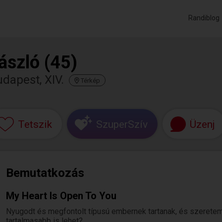
Randiblog
ászló (45)
dapest, XIV.
Térkép
Tetszik
SzuperSzív
Üzenj
Bemutatkozás
My Heart Is Open To You
Nyugodt és megfontolt típusú embernek tartanak, és szeretem, 
tartalmasabb is lehet?