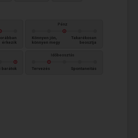
Pénz
orábban
Könnyen jön,
Takarékosan
érkezik
könnyen megy
beosztja
Időbeosztás
i barátok
Tervezés
Spontaneitás