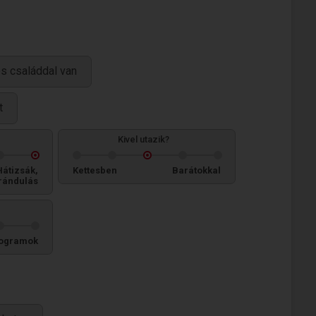
 és családdal van
t
Kivel utazik?
Hátizsák,
Kettesben
Barátokkal
rándulás
ogramok