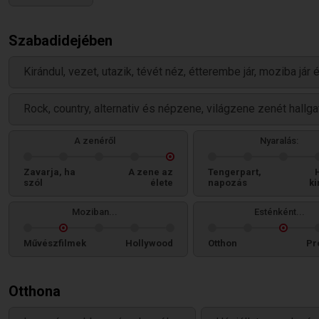
Szabadidejében
Kirándul, vezet, utazik, tévét néz, étterembe jár, moziba jár
Rock, country, alternativ és népzene, világzene zenét hallga
A zenéről
Nyaralás:
Zavarja, ha
A zene az
Tengerpart,
szól
élete
napozás
ki
Moziban...
Esténként...
Művészfilmek
Hollywood
Otthon
Pr
Otthona