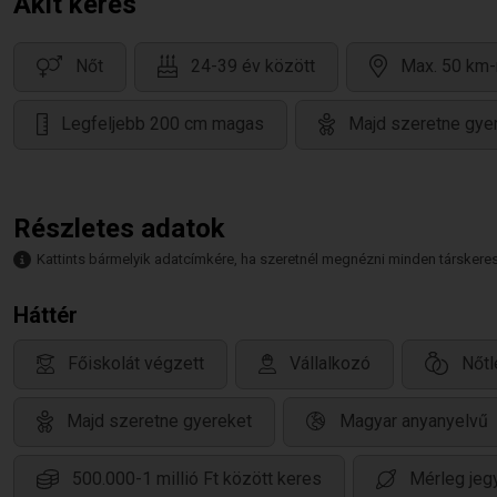
Akit keres
Nőt
24-39 év között
Max. 50 km-
Legfeljebb 200 cm magas
Majd szeretne gye
Részletes adatok
Kattints bármelyik adatcímkére, ha szeretnél megnézni minden társkeresőt,
Háttér
Főiskolát végzett
Vállalkozó
Nőtl
Majd szeretne gyereket
Magyar anyanyelvű
500.000-1 millió Ft között keres
Mérleg jeg