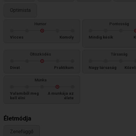
Optimista
Humor
Pontosság
Vicces
Komoly
Mindig késik
K
Öltözködés
Társaság
Divat
Praktikum
Nagy társaság
Közel
Munka
Valamiből meg
A munkája az
kell élni
élete
Életmódja
Zenefüggő