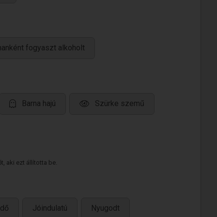
anként fogyaszt alkoholt
Barna hajú
Szürke szemű
 aki ezt állította be.
ődő
Jóindulatú
Nyugodt