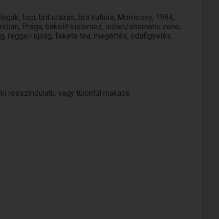
gák, foci, brit utazás, brit kultúra, Morrissey, 1984,
kban, Prága, bakelit kislemez, indie\/alternatív zene,
g, reggeli újság, fekete tea, megértés, odafigyelés.
aki rosszindulatú, vagy túlontúl makacs.