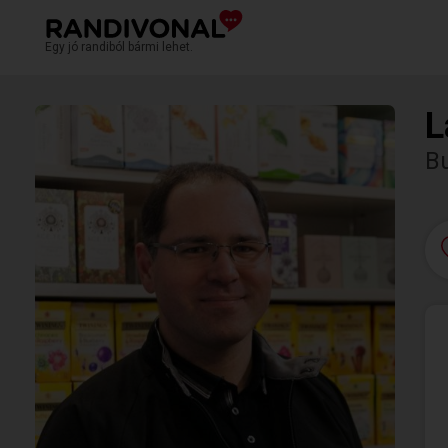
Egy jó randiból bármi lehet.
L
Bu