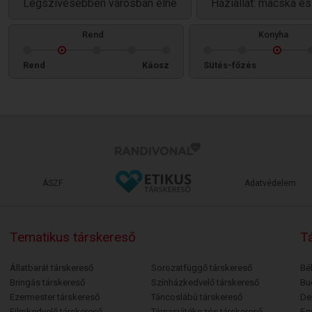
Legszívesebben városban élne
Háziállat: macska és
Rend
Konyha
Rend
Káosz
Sütés-főzés
ÁSZF
Adatvédelem
Tematikus társkereső
Tá
Állatbarát társkereső
Sorozatfüggő társkereső
Bé
Bringás társkereső
Színházkedvelő társkereső
Bu
Ezermester társkereső
Táncoslábú társkereső
De
Filmkedvelő társkereső
Társasjátékozós társkereső
Egr