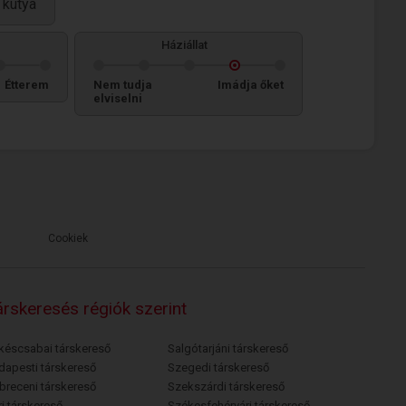
 kutya
Háziállat
Étterem
Nem tudja
Imádja őket
elviselni
Cookiek
rskeresés régiók szerint
késcsabai társkereső
Salgótarjáni társkereső
dapesti társkereső
Szegedi társkereső
breceni társkereső
Szekszárdi társkereső
i társkereső
Székesfehérvári társkereső