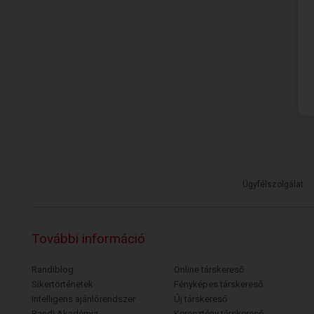
Ügyfélszolgálat
További információ
Randiblog
Online társkereső
Sikertörténetek
Fényképes társkereső
Intelligens ajánlórendszer
Új társkereső
Randi Akadémia
Keresztény társkereső