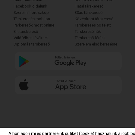
Facebook oldalunk
Fiatal társkereső
Szerelmi horoszkóp
30as társkereső
Társkeresés mobilon
Középkorú társkereső
Párkeresők most online
Társkeresés 50 felett
Elit társkereső
Társkereső nők
Válófélben lévőknek
Társkereső férfiak
Diplomás társkereső
Szerelem első keresésre
A honlapon mi és partnereink sütiket (cookie) használunk a jobb b