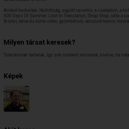
Amiket kedvelek: Nyitottság, együtt nevetés, a családom, a kollé
500 Days Of Summer, Lost In Translation, Shop Stop, séta a par
Bristol, alma és körte cider, gyömbérsör, abszurd humor, hóvirá
Milyen társat keresek?
Toleránsnak tartanak, így sok mindent elviselek, kivéve, ha val
Képek
1