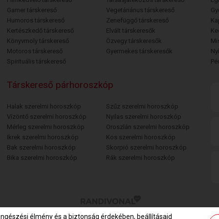
Gamer társkereső
Vegetáriánus társkereső
Gy
Humoros társkereső
Zenefüggő társkereső
Ka
Kertészkedő társkereső
Elvált társkeresők
Ke
Könyvmoly társkereső
Özvegy társkeresők
Mi
Motoros társkereső
Gyermekes társkeresők
Ny
Spirituális társkereső
Pé
Társkereső párhoroszkóp
Halak szerelmi horoszkóp
Szűz szerelmi horoszkóp
Vízöntő szerelmi horoszkóp
Nyilas szerelmi horoszkóp
Mérleg szerelmi horoszkóp
Oroszlán szerelmi horoszkóp
Ikrek szerelmi horoszkóp
Kos szerelmi horoszkóp
Bak szerelmi horoszkóp
Skorpió szerelmi horoszkóp
Bika szerelmi horoszkóp
Rák szerelmi horoszkóp
öngészési élmény és a biztonság érdekében, beállításaid