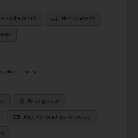
re a lakhelyemtől
Nem dohányzik
reket
 aki ezt állította be.
en
Nincs gyereke
Angol és német nyelven beszél
yű