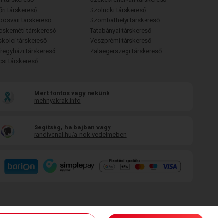
őri társkereső
Szolnoki társkereső
posvári társkereső
Szombathelyi társkereső
cskeméti társkereső
Tatabányai társkereső
skolci társkereső
Veszprémi társkereső
íregyházi társkereső
Zalaegerszegi társkereső
csi társkereső
Mert fontos vagy nekünk
mehnyakrak.info
Segítség, ha bajban vagy
randivonal.hu/a-nok-vedelmeben