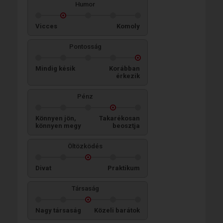
Humor
Vicces
Komoly
Pontosság
Mindig késik
Korábban
érkezik
Pénz
Könnyen jön,
Takarékosan
könnyen megy
beosztja
Öltözködés
Divat
Praktikum
Társaság
Nagy társaság
Közeli barátok