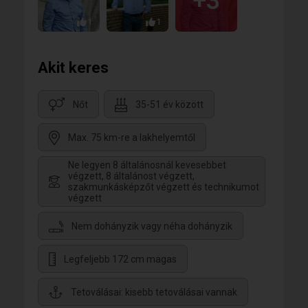
+3
1
1
Akit keres
Nőt
35-51 év között
Max. 75 km-re a lakhelyemtől
Ne legyen 8 általánosnál kevesebbet
végzett, 8 általánost végzett,
szakmunkásképzőt végzett és technikumot
végzett
Nem dohányzik vagy néha dohányzik
Legfeljebb 172 cm magas
Tetoválásai: kisebb tetoválásai vannak