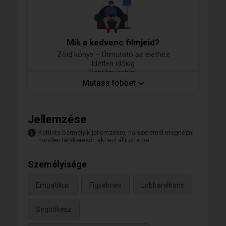
Mik a kedvenc filmjeid?
Zöld könyv – Útmutató az élethez
Idétlen időkig
Remény rabjai,
Az élet dicsérete,
Mutass többet
Életrevalók,
Mások élete,
Forrest Gump,
Jellemzése
Hyppolit a lakáj,
A király beszéde,
Kattints bármelyik jellemzésre, ha szeretnél megnézni
A nagy dobás,
minden társkeresőt, aki ezt állította be.
Az alelnök,
Az ír,
Személyisége
Horgász a pácban,
A tizedes meg a többiek,
Üvegtigris
Empatikus
Figyelmes
Lobbanékony
Segítőkész