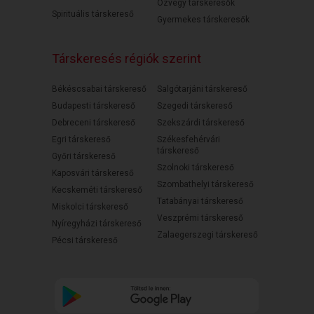
Özvegy társkeresők
Spirituális társkereső
Gyermekes társkeresők
Társkeresés régiók szerint
Békéscsabai társkereső
Salgótarjáni társkereső
Budapesti társkereső
Szegedi társkereső
Debreceni társkereső
Szekszárdi társkereső
Egri társkereső
Székesfehérvári
társkereső
Győri társkereső
Szolnoki társkereső
Kaposvári társkereső
Szombathelyi társkereső
Kecskeméti társkereső
Tatabányai társkereső
Miskolci társkereső
Veszprémi társkereső
Nyíregyházi társkereső
Zalaegerszegi társkereső
Pécsi társkereső