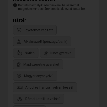
Kattints bármelyik adatcímkére, ha szeretnél
megnézni minden társkeresőt, aki ezt állította be.
Háttér
Egyetemet végzett
Alkalmazott (pénzügy/bank)
Nőtlen
Nincs gyereke
Majd szeretne gyereket
Magyar anyanyelvű
Angol és francia nyelven beszél
Római katolikus vallású