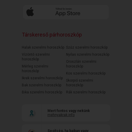
Társkereső párhoroszkóp
Halak szerelmi horoszkóp
Szűz szerelmi horoszkóp
Vízöntő szerelmi
Nyilas szerelmi horoszkóp
horoszkóp
Oroszlán szerelmi
Mérleg szerelmi
horoszkóp
horoszkóp
Kos szerelmi horoszkóp
Ikrek szerelmi horoszkóp
Skorpió szerelmi
Bak szerelmi horoszkóp
horoszkóp
Bika szerelmi horoszkóp
Rák szerelmi horoszkóp
Mert fontos vagy nekünk
mehnyakrak.info
Segítség, ha bajban vagy