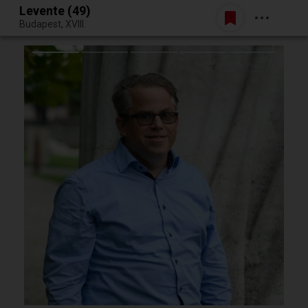
Levente (49)
Belépés
Budapest, XVIII.
Egy jó randiból bármi lehet.