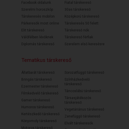
Facebook oldalunk
Fiatal társkereső
Szerelmi horoszkóp
30as társkereső
Társkeresés mobilon
Középkorú társkereső
Párkeresők most online
Társkeresés 50 felett
Elit társkereső
Társkereső nők
Válófélben lévőknek
Társkereső férfiak
Diplomás társkereső
Szerelem első keresésre
Tematikus társkereső
Állatbarát társkereső
Sorozatfüggő társkereső
Bringás társkereső
Színházkedvelő
társkereső
Ezermester társkereső
Táncoslábú társkereső
Filmkedvelő társkereső
Társasjátékozós
Gamer társkereső
társkereső
Humoros társkereső
Vegetáriánus társkereső
Kertészkedő társkereső
Zenefüggő társkereső
Könyvmoly társkereső
Elvált társkeresők
Motoros társkereső