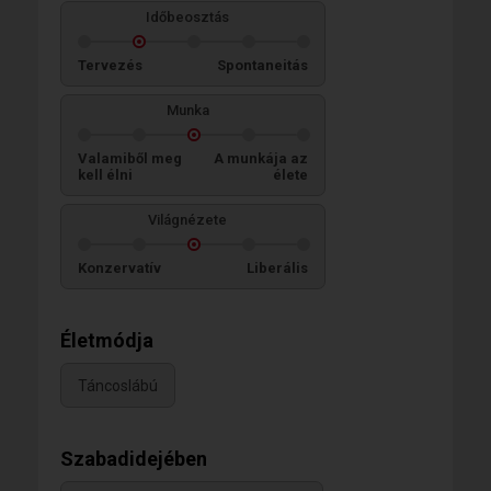
Időbeosztás
Tervezés
Spontaneitás
Munka
Valamiből meg
A munkája az
kell élni
élete
Világnézete
Konzervatív
Liberális
Életmódja
Táncoslábú
Szabadidejében