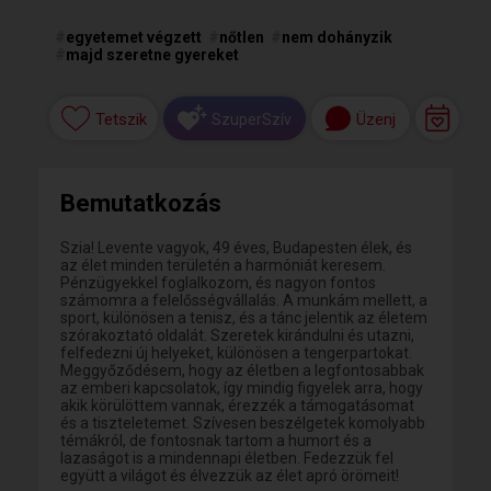
#
egyetemet végzett
#
nőtlen
#
nem dohányzik
#
majd szeretne gyereket
Tetszik
Üzenj
SzuperSzív
Bemutatkozás
Szia! Levente vagyok, 49 éves, Budapesten élek, és
az élet minden területén a harmóniát keresem.
Pénzügyekkel foglalkozom, és nagyon fontos
számomra a felelősségvállalás. A munkám mellett, a
sport, különösen a tenisz, és a tánc jelentik az életem
szórakoztató oldalát. Szeretek kirándulni és utazni,
felfedezni új helyeket, különösen a tengerpartokat.
Meggyőződésem, hogy az életben a legfontosabbak
az emberi kapcsolatok, így mindig figyelek arra, hogy
akik körülöttem vannak, érezzék a támogatásomat
és a tiszteletemet. Szívesen beszélgetek komolyabb
témákról, de fontosnak tartom a humort és a
lazaságot is a mindennapi életben. Fedezzük fel
együtt a világot és élvezzük az élet apró örömeit!