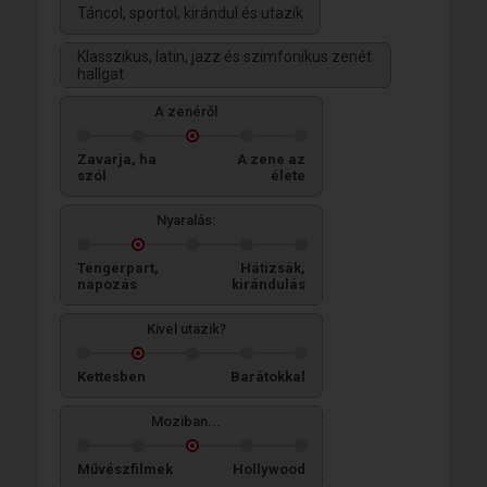
Táncol, sportol, kirándul és utazik
Klasszikus, latin, jazz és szimfonikus zenét
hallgat
A zenéről
Zavarja, ha
A zene az
szól
élete
Nyaralás:
Tengerpart,
Hátizsák,
napozás
kirándulás
Kivel utazik?
Kettesben
Barátokkal
Moziban...
Művészfilmek
Hollywood