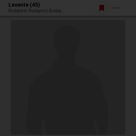
Levente (45)
Belépés
Budapest, Budapest, Budapest XVII. kerülete
Egy jó randiból bármi lehet.