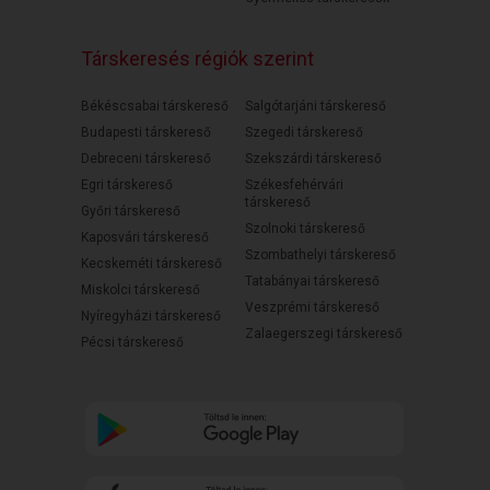
Társkeresés régiók szerint
Békéscsabai társkereső
Salgótarjáni társkereső
Budapesti társkereső
Szegedi társkereső
Debreceni társkereső
Szekszárdi társkereső
Egri társkereső
Székesfehérvári
társkereső
Győri társkereső
Szolnoki társkereső
Kaposvári társkereső
Szombathelyi társkereső
Kecskeméti társkereső
Tatabányai társkereső
Miskolci társkereső
Veszprémi társkereső
Nyíregyházi társkereső
Zalaegerszegi társkereső
Pécsi társkereső