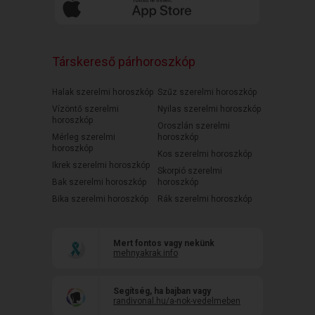
Társkereső párhoroszkóp
Halak szerelmi horoszkóp
Szűz szerelmi horoszkóp
Vízöntő szerelmi
Nyilas szerelmi horoszkóp
horoszkóp
Oroszlán szerelmi
Mérleg szerelmi
horoszkóp
horoszkóp
Kos szerelmi horoszkóp
Ikrek szerelmi horoszkóp
Skorpió szerelmi
Bak szerelmi horoszkóp
horoszkóp
Bika szerelmi horoszkóp
Rák szerelmi horoszkóp
Mert fontos vagy nekünk
mehnyakrak.info
Segítség, ha bajban vagy
randivonal.hu/a-nok-vedelmeben