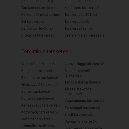
Szerelmi horoszkóp
30as társkereső
Társkeresés mobilon
Középkorú társkereső
Párkeresők most online
Társkeresés 50 felett
Elit társkereső
Társkereső nők
Válófélben lévőknek
Társkereső férfiak
Diplomás társkereső
Szerelem első keresésre
Tematikus társkereső
Állatbarát társkereső
Sorozatfüggő társkereső
Bringás társkereső
Színházkedvelő
társkereső
Ezermester társkereső
Táncoslábú társkereső
Filmkedvelő társkereső
Társasjátékozós
Gamer társkereső
társkereső
Humoros társkereső
Vegetáriánus társkereső
Kertészkedő társkereső
Zenefüggő társkereső
Könyvmoly társkereső
Elvált társkeresők
Motoros társkereső
Özvegy társkeresők
Spirituális társkereső
Gyermekes társkeresők