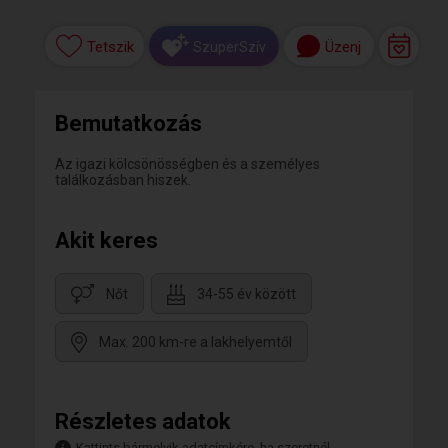
Tetszik
Üzenj
SzuperSzív
Bemutatkozás
Az igazi kölcsönösségben és a személyes
találkozásban hiszek.
Akit keres
Nőt
34-55 év között
Max. 200 km-re a lakhelyemtől
Részletes adatok
Kattints bármelyik adatcímkére, ha szeretnél