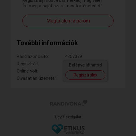
Regisztrálj most és ismerkedj meg vele!
Írd meg a saját szerelmes történetedet!
Megtalálom a párom
További információk
Randiazonosító:
4257079
Regisztrált:
Belépve láthatod
Online volt:
Regisztrálok
Olvasatlan üzenetei:
Ügyfélszolgálat