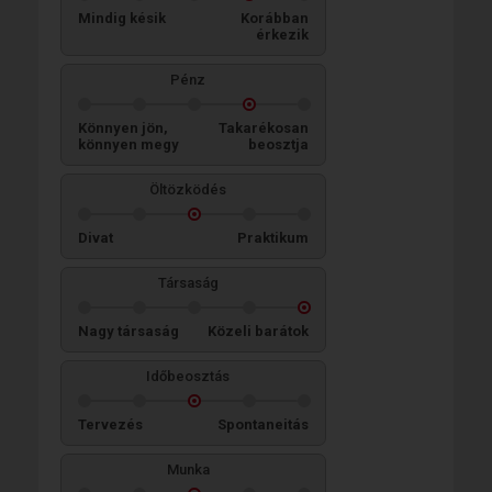
Mindig késik
Korábban
érkezik
Pénz
Könnyen jön,
Takarékosan
könnyen megy
beosztja
Öltözködés
Divat
Praktikum
Társaság
Nagy társaság
Közeli barátok
Időbeosztás
Tervezés
Spontaneitás
Munka