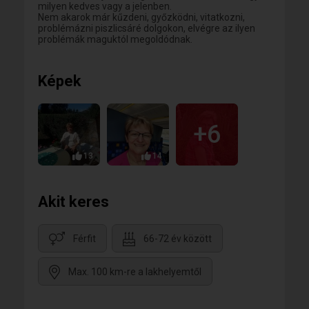
milyen kedves vagy a jelenben.
Nem akarok már kűzdeni, győzködni, vitatkozni,
problémázni piszlicsáré dolgokon, elvégre az ilyen
problémák maguktól megoldódnak.
Képek
+6
13
14
Akit keres
Férfit
66-72 év között
Max. 100 km-re a lakhelyemtől