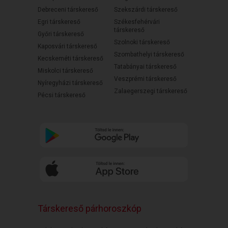
Debreceni társkereső
Szekszárdi társkereső
Egri társkereső
Székesfehérvári
társkereső
Győri társkereső
Szolnoki társkereső
Kaposvári társkereső
Szombathelyi társkereső
Kecskeméti társkereső
Tatabányai társkereső
Miskolci társkereső
Veszprémi társkereső
Nyíregyházi társkereső
Zalaegerszegi társkereső
Pécsi társkereső
Társkereső párhoroszkóp