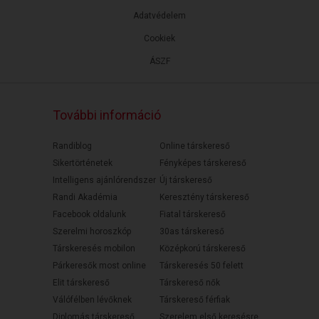
Adatvédelem
Cookiek
ÁSZF
További információ
Randiblog
Online társkereső
Sikertörténetek
Fényképes társkereső
Intelligens ajánlórendszer
Új társkereső
Randi Akadémia
Keresztény társkereső
Facebook oldalunk
Fiatal társkereső
Szerelmi horoszkóp
30as társkereső
Társkeresés mobilon
Középkorú társkereső
Párkeresők most online
Társkeresés 50 felett
Elit társkereső
Társkereső nők
Válófélben lévőknek
Társkereső férfiak
Diplomás társkereső
Szerelem első keresésre