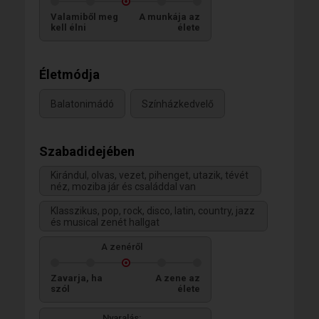
Valamiből meg
A munkája az
kell élni
élete
Életmódja
Balatonimádó
Színházkedvelő
Szabadidejében
Kirándul, olvas, vezet, pihenget, utazik, tévét
néz, moziba jár és családdal van
Klasszikus, pop, rock, disco, latin, country, jazz
és musical zenét hallgat
A zenéről
Zavarja, ha
A zene az
szól
élete
Nyaralás: