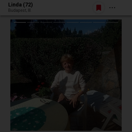
Linda (72)
Belépés
Budapest, III.
Egy jó randiból bármi lehet.