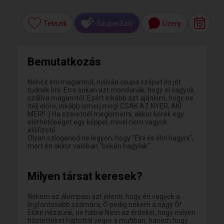
Tetszik
Üzenj
SzuperSzív
Bemutatkozás
Nehéz írni magamról, nyilván csupa szépet és jót
tudnék írni. Erre sokan azt mondanák, hogy el vagyok
szállva magamtól. Ezért inkább azt ajánlom, hogy ne
itélj előre, inkább ismerj meg! CSAK AZ NYER, AKI
MER!! :) Ha szeretnél megismerni, akkor kérek egy
elérhetőséget egy képpel, mivel nem vagyok
előfizető.
Olyan szlogened ne legyen, hogy "Élni és élni hagyni",
mert én akkor valóban "békén hagylak".
Milyen társat keresek?
Nekem az álompasi azt jelenti, hogy én vagyok a
legfontosabb számára, Ő pedig nekem a nagy Ő!
Előre nézzünk, ne hátra! Nem az érdekel, hogy milyen
hőstetteket hajtottál végre a multban, hanem hogy