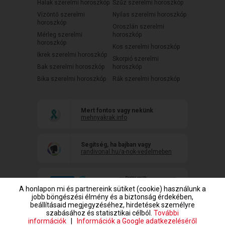
Halak szerelmi horoszkóp
Szűz szerelmi horoszkóp
Vízöntő szerelmi
Nyilas szerelmi horoszkóp
horoszkóp
Oroszlán szerelmi
Mérleg szerelmi
horoszkóp
horoszkóp
Kos szerelmi horoszkóp
Ikrek szerelmi horoszkóp
Skorpió szerelmi
Bak szerelmi horoszkóp
horoszkóp
Bika szerelmi horoszkóp
Rák szerelmi horoszkóp
Mert fontos vagy nekünk
mehnyakrak.info
Segítség, ha bajban vagy
randivonal.hu/a-nok-vedelmeben
A honlapon mi és partnereink sütiket (cookie) használunk a
jobb böngészési élmény és a biztonság érdekében,
beállításaid megjegyzéséhez, hirdetések személyre
szabásához és statisztikai célból.
További
információk
|
Információk a Google adatkezeléséről