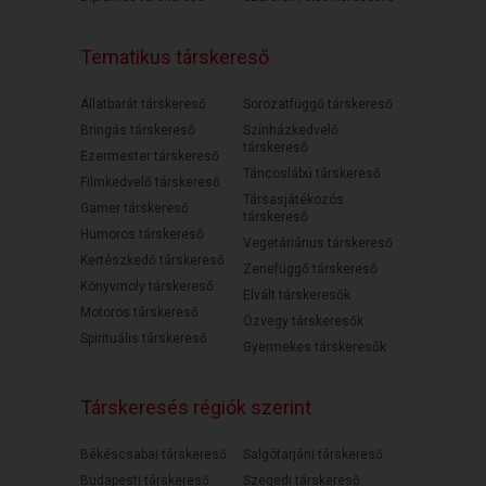
Tematikus társkereső
Állatbarát társkereső
Sorozatfüggő társkereső
Bringás társkereső
Színházkedvelő
társkereső
Ezermester társkereső
Táncoslábú társkereső
Filmkedvelő társkereső
Társasjátékozós
Gamer társkereső
társkereső
Humoros társkereső
Vegetáriánus társkereső
Kertészkedő társkereső
Zenefüggő társkereső
Könyvmoly társkereső
Elvált társkeresők
Motoros társkereső
Özvegy társkeresők
Spirituális társkereső
Gyermekes társkeresők
Társkeresés régiók szerint
Békéscsabai társkereső
Salgótarjáni társkereső
Budapesti társkereső
Szegedi társkereső