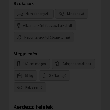
Szokások
Nem dohányzik
Mindenevő
Alkalmanként fogyaszt alkoholt
Naponta sportol (Jóga/torna)
Megjelenés
163 cm magas
Átlagos testalkatú
55 kg
Szőke hajú
Kék szemű
Kérdezz-felelek