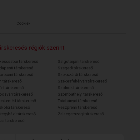
Cookiek
rskeresés régiók szerint
késcsabai társkereső
Salgótarjáni társkereső
dapesti társkereső
Szegedi társkereső
breceni társkereső
Szekszárdi társkereső
i társkereső
Székesfehérvári társkereső
őri társkereső
Szolnoki társkereső
posvári társkereső
Szombathelyi társkereső
cskeméti társkereső
Tatabányai társkereső
skolci társkereső
Veszprémi társkereső
íregyházi társkereső
Zalaegerszegi társkereső
csi társkereső