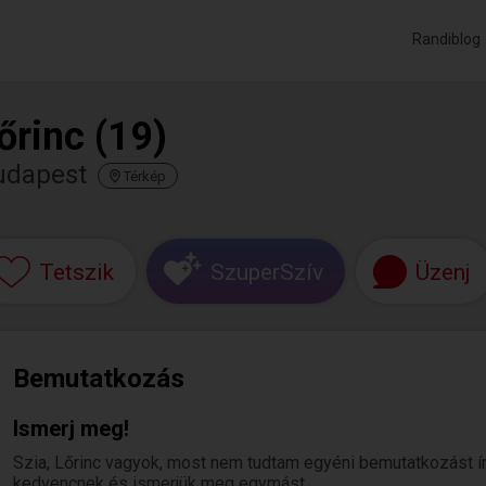
Randiblog
őrinc (19)
udapest
Térkép
Tetszik
SzuperSzív
Üzenj
Bemutatkozás
Ismerj meg!
Szia, Lőrinc vagyok, most nem tudtam egyéni bemutatkozást írni.
kedvencnek és ismerjük meg egymást.