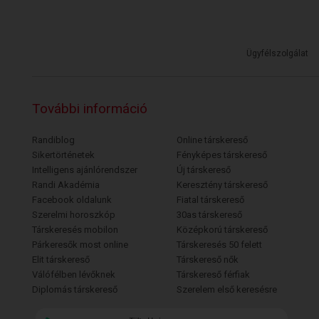
Ügyfélszolgálat
További információ
Randiblog
Online társkereső
Sikertörténetek
Fényképes társkereső
Intelligens ajánlórendszer
Új társkereső
Randi Akadémia
Keresztény társkereső
Facebook oldalunk
Fiatal társkereső
Szerelmi horoszkóp
30as társkereső
Társkeresés mobilon
Középkorú társkereső
Párkeresők most online
Társkeresés 50 felett
Elit társkereső
Társkereső nők
Válófélben lévőknek
Társkereső férfiak
Diplomás társkereső
Szerelem első keresésre