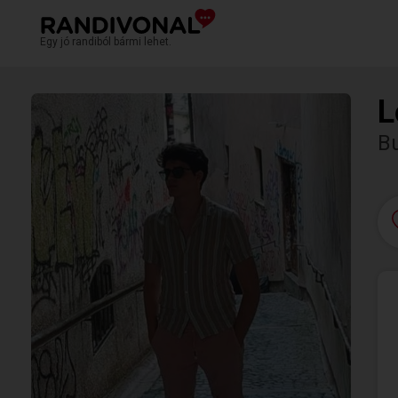
Egy jó randiból bármi lehet.
L
B