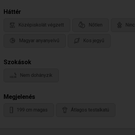
Háttér
Középiskolát végzett
Nőtlen
Ninc
Magyar anyanyelvű
Kos jegyű
Szokások
Nem dohányzik
Megjelenés
199 cm magas
Átlagos testalkatú