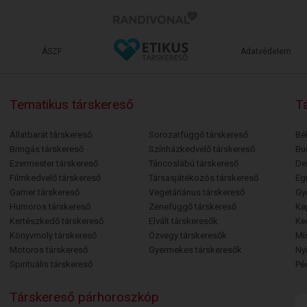
ÁSZF
Adatvédelem
Tematikus társkereső
Tá
Állatbarát társkereső
Sorozatfüggő társkereső
Bé
Bringás társkereső
Színházkedvelő társkereső
Bu
Ezermester társkereső
Táncoslábú társkereső
De
Filmkedvelő társkereső
Társasjátékozós társkereső
Egr
Gamer társkereső
Vegetáriánus társkereső
Gy
Humoros társkereső
Zenefüggő társkereső
Ka
Kertészkedő társkereső
Elvált társkeresők
Ke
Könyvmoly társkereső
Özvegy társkeresők
Mi
Motoros társkereső
Gyermekes társkeresők
Ny
Spirituális társkereső
Pé
Társkereső párhoroszkóp