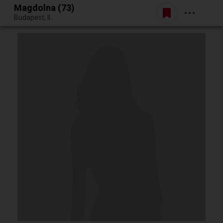
Magdolna (73)
Belépés
Budapest, II.
Egy jó randiból bármi lehet.