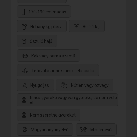
170-190 cm magas
Néhány kg plusz
80-91 kg
Őszülő hajú
Kék vagy barna szemű
Tetoválásai: neki nincs, elutasítja
Nyugdíjas
Nőtlen vagy özvegy
Nincs gyereke vagy van gyereke, de nem vele
él
Nem szeretne gyereket
Magyar anyanyelvű
Mindenevő