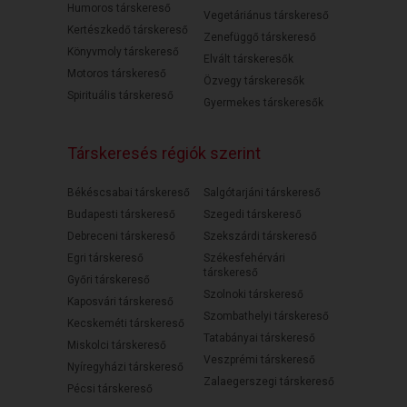
Humoros társkereső
Vegetáriánus társkereső
Kertészkedő társkereső
Zenefüggő társkereső
Könyvmoly társkereső
Elvált társkeresők
Motoros társkereső
Özvegy társkeresők
Spirituális társkereső
Gyermekes társkeresők
Társkeresés régiók szerint
Békéscsabai társkereső
Salgótarjáni társkereső
Budapesti társkereső
Szegedi társkereső
Debreceni társkereső
Szekszárdi társkereső
Egri társkereső
Székesfehérvári
társkereső
Győri társkereső
Szolnoki társkereső
Kaposvári társkereső
Szombathelyi társkereső
Kecskeméti társkereső
Tatabányai társkereső
Miskolci társkereső
Veszprémi társkereső
Nyíregyházi társkereső
Zalaegerszegi társkereső
Pécsi társkereső