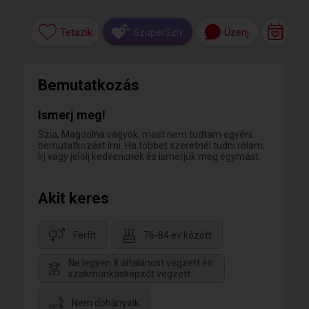
Tetszik
Üzenj
SzuperSzív
Bemutatkozás
Ismerj meg!
Szia, Magdolna vagyok, most nem tudtam egyéni
bemutatkozást írni. Ha többet szeretnél tudni rólam,
írj vagy jelölj kedvencnek és ismerjük meg egymást.
Akit keres
Férfit
76-84 év között
Ne legyen 8 általánost végzett és
szakmunkásképzőt végzett
Nem dohányzik