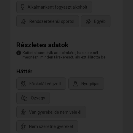
Alkalmanként fogyaszt alkoholt
Rendszertelenül sportol
Egyéb
Részletes adatok
Kattints bármelyik adatcímkére, ha szeretnél
megnézni minden társkeresőt, aki ezt állította be.
Háttér
Főiskolát végzett
Nyugdíjas
Özvegy
Van gyereke, de nem vele él
Nem szeretne gyereket