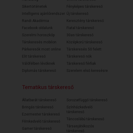
Sikertörténetek
Fényképes társkereső
Intelligens ajánlórendszer
Új társkereső
Randi Akadémia
Keresztény társkereső
Facebook oldalunk
Fiatal társkereső
Szerelmi horoszkóp
30as társkereső
Társkeresés mobilon
Középkorú társkereső
Párkeresők most online
Társkeresés 50 felett
Elit társkereső
Társkereső nők
Válófélben lévőknek
Társkereső férfiak
Diplomás társkereső
Szerelem első keresésre
Tematikus társkereső
Állatbarát társkereső
Sorozatfüggő társkereső
Bringás társkereső
Színházkedvelő
társkereső
Ezermester társkereső
Táncoslábú társkereső
Filmkedvelő társkereső
Társasjátékozós
Gamer társkereső
társkereső