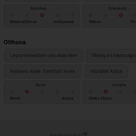
Moziban...
Esténként...
Művészfilmek
Hollywood
Otthon
Pr
Otthona
Legszívesebben városban élne
Meleg és barátságos
Kedvenc étele: frankfurti leves
Háziállat: kutya
Rend
Konyha
Rend
Káosz
Sütés-főzés