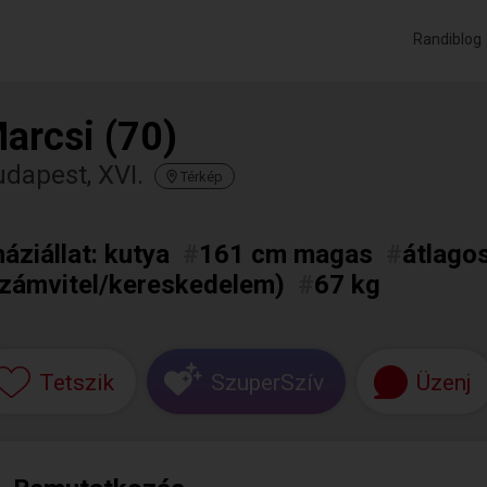
Randiblog
arcsi (70)
dapest, XVI.
Térkép
háziállat: kutya
#
161 cm magas
#
átlagos
számvitel/kereskedelem)
#
67 kg
Tetszik
SzuperSzív
Üzenj