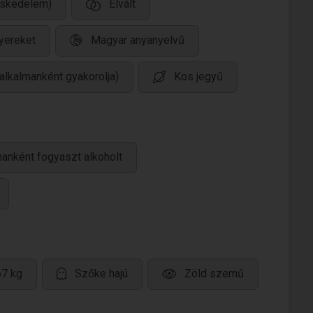
eskedelem)
Elvált
yereket
Magyar anyanyelvű
alkalmanként gyakorolja)
Kos jegyű
anként fogyaszt alkoholt
67 kg
Szőke hajú
Zöld szemű