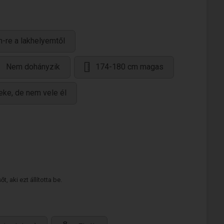
-re a lakhelyemtől
Nem dohányzik
174-180 cm magas
eke, de nem vele él
 aki ezt állította be.