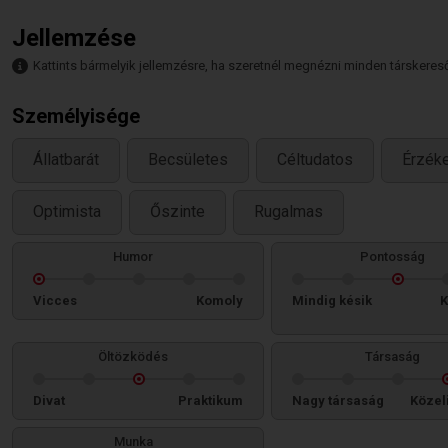
Jellemzése
Kattints bármelyik jellemzésre, ha szeretnél megnézni minden társkeresőt,
Személyisége
Állatbarát
Becsületes
Céltudatos
Érzék
Optimista
Őszinte
Rugalmas
Humor
Pontosság
Vicces
Komoly
Mindig késik
K
Öltözködés
Társaság
Divat
Praktikum
Nagy társaság
Közel
Munka