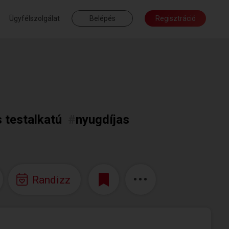
Ügyfélszolgálat
Belépés
Regisztráció
 testalkatú
#
nyugdíjas
Randizz