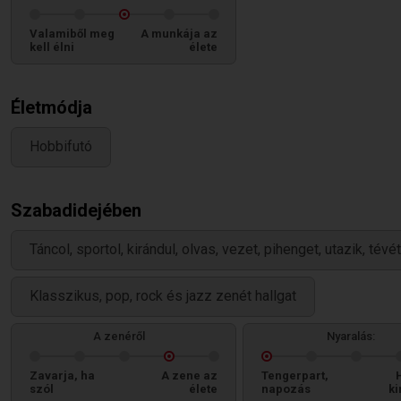
Valamiből meg
A munkája az
kell élni
élete
Életmódja
Hobbifutó
Szabadidejében
Táncol, sportol, kirándul, olvas, vezet, pihenget, utazik, tév
Klasszikus, pop, rock és jazz zenét hallgat
A zenéről
Nyaralás:
Zavarja, ha
A zene az
Tengerpart,
szól
élete
napozás
ki