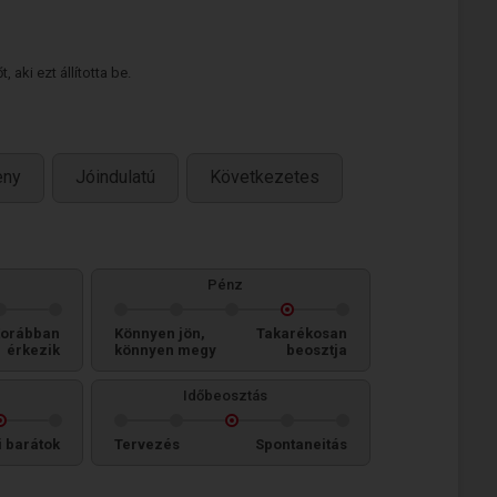
 aki ezt állította be.
eny
Jóindulatú
Következetes
Pénz
orábban
Könnyen jön,
Takarékosan
érkezik
könnyen megy
beosztja
Időbeosztás
i barátok
Tervezés
Spontaneitás