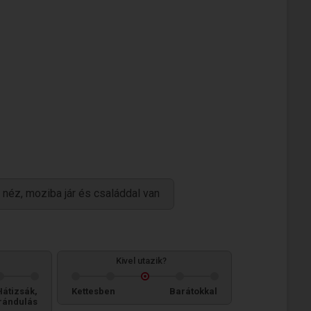
ét néz, moziba jár és családdal van
Kivel utazik?
Hátizsák,
Kettesben
Barátokkal
rándulás