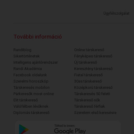
Ügyfélszolgálat
További információ
Randiblog
Online társkereső
Sikertörténetek
Fényképes társkereső
Intelligens ajánlórendszer
Új társkereső
Randi Akadémia
Keresztény társkereső
Facebook oldalunk
Fiatal társkereső
Szerelmi horoszkóp
30as társkereső
Társkeresés mobilon
Középkorú társkereső
Párkeresők most online
Társkeresés 50 felett
Elit társkereső
Társkereső nők
Válófélben lévőknek
Társkereső férfiak
Diplomás társkereső
Szerelem első keresésre