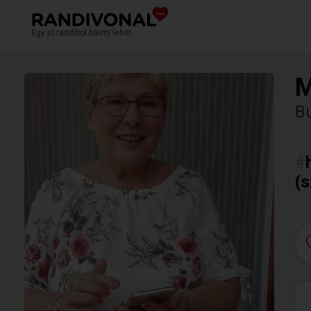
Egy jó randiból bármi lehet.
M
Bu
#
(