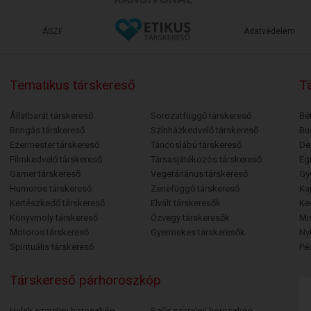
ÁSZF
Adatvédelem
Tematikus társkereső
Tá
Állatbarát társkereső
Sorozatfüggő társkereső
Bé
Bringás társkereső
Színházkedvelő társkereső
Bu
Ezermester társkereső
Táncoslábú társkereső
De
Filmkedvelő társkereső
Társasjátékozós társkereső
Egr
Gamer társkereső
Vegetáriánus társkereső
Gy
Humoros társkereső
Zenefüggő társkereső
Ka
Kertészkedő társkereső
Elvált társkeresők
Ke
Könyvmoly társkereső
Özvegy társkeresők
Mi
Motoros társkereső
Gyermekes társkeresők
Ny
Spirituális társkereső
Pé
Társkereső párhoroszkóp
Halak szerelmi horoszkóp
Szűz szerelmi horoszkóp