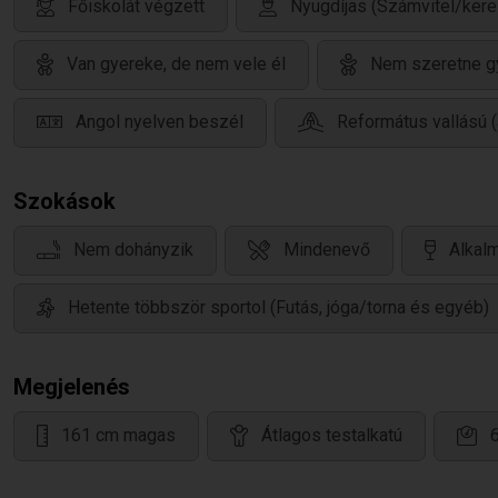
Főiskolát végzett
Nyugdíjas (Számvitel/ker
Van gyereke, de nem vele él
Nem szeretne g
Angol nyelven beszél
Református vallású (
Szokások
Nem dohányzik
Mindenevő
Alkalm
Hetente többször sportol (Futás, jóga/torna és egyéb)
Megjelenés
161 cm magas
Átlagos testalkatú