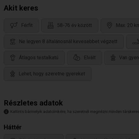
Akit keres
Férfit
58-76 év között
Max. 20 km
Ne legyen 8 általánosnál kevesebbet végzett
Átlagos testalkatú
Elvált
Van gyer
Lehet, hogy szeretne gyereket
Részletes adatok
Kattints bármelyik adatcímkére, ha szeretnél megnézni minden társkeresőt,
Háttér