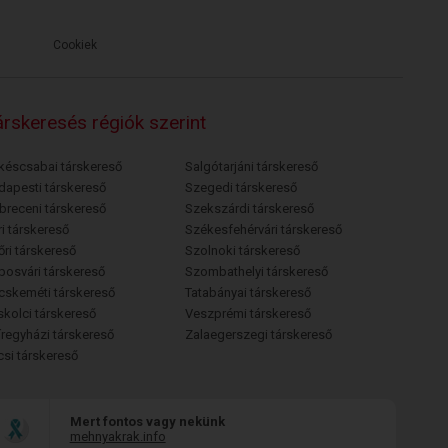
Cookiek
rskeresés régiók szerint
késcsabai társkereső
Salgótarjáni társkereső
dapesti társkereső
Szegedi társkereső
breceni társkereső
Szekszárdi társkereső
i társkereső
Székesfehérvári társkereső
őri társkereső
Szolnoki társkereső
posvári társkereső
Szombathelyi társkereső
cskeméti társkereső
Tatabányai társkereső
skolci társkereső
Veszprémi társkereső
íregyházi társkereső
Zalaegerszegi társkereső
csi társkereső
Mert fontos vagy nekünk
mehnyakrak.info