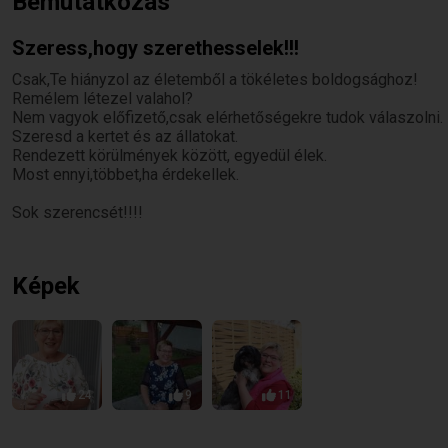
Bemutatkozás
Szeress,hogy szerethesselek!!!
Csak,Te hiányzol az életemből a tökéletes boldogsághoz!
Remélem létezel valahol?
Nem vagyok előfizető,csak elérhetőségekre tudok válaszolni.
Szeresd a kertet és az állatokat.
Rendezett körülmények között, egyedül élek.
Most ennyi,többet,ha érdekellek.
Sok szerencsét!!!!
Képek
24
9
11