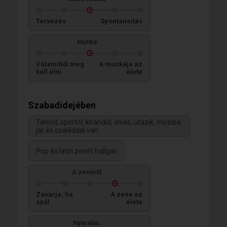
Tervezés
Spontaneitás
Munka
Valamiből meg
A munkája az
kell élni
élete
Szabadidejében
Táncol, sportol, kirándul, olvas, utazik, moziba
jár és családdal van
Pop és latin zenét hallgat
A zenéről
Zavarja, ha
A zene az
szól
élete
Nyaralás: