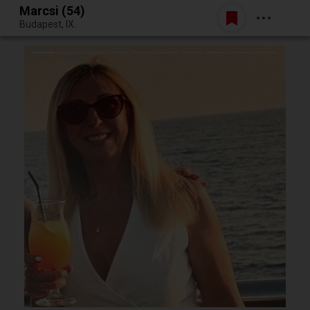
Marcsi (54)
Belépés
Budapest, IX.
Egy jó randiból bármi lehet.