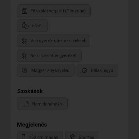
Főiskolát végzett (Pénzügy)
Elvált
Van gyereke, de nem vele él
Nem szeretne gyereket
Magyar anyanyelvű
Halak jegyű
Szokások
Nem dohányzik
Megjelenés
162 cm magas
Sportos