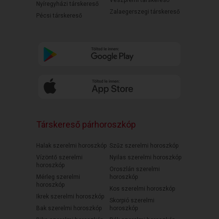
Nyíregyházi társkereső
Zalaegerszegi társkereső
Pécsi társkereső
Társkereső párhoroszkóp
Halak szerelmi horoszkóp
Szűz szerelmi horoszkóp
Vízöntő szerelmi
Nyilas szerelmi horoszkóp
horoszkóp
Oroszlán szerelmi
Mérleg szerelmi
horoszkóp
horoszkóp
Kos szerelmi horoszkóp
Ikrek szerelmi horoszkóp
Skorpió szerelmi
Bak szerelmi horoszkóp
horoszkóp