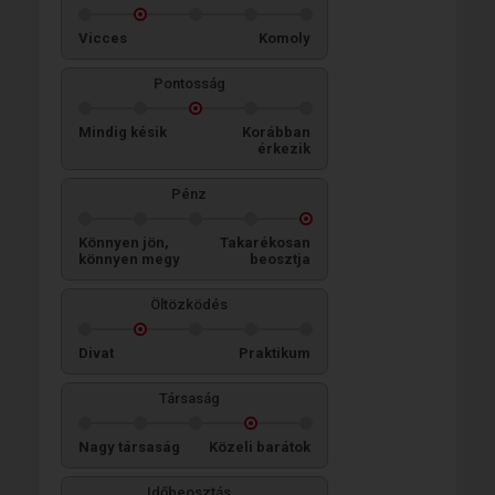
Vicces
Komoly
Pontosság
Mindig késik
Korábban
érkezik
Pénz
Könnyen jön,
Takarékosan
könnyen megy
beosztja
Öltözködés
Divat
Praktikum
Társaság
Nagy társaság
Közeli barátok
Időbeosztás