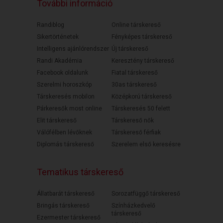
További információ
Randiblog
Online társkereső
Sikertörténetek
Fényképes társkereső
Intelligens ajánlórendszer
Új társkereső
Randi Akadémia
Keresztény társkereső
Facebook oldalunk
Fiatal társkereső
Szerelmi horoszkóp
30as társkereső
Társkeresés mobilon
Középkorú társkereső
Párkeresők most online
Társkeresés 50 felett
Elit társkereső
Társkereső nők
Válófélben lévőknek
Társkereső férfiak
Diplomás társkereső
Szerelem első keresésre
Tematikus társkereső
Állatbarát társkereső
Sorozatfüggő társkereső
Bringás társkereső
Színházkedvelő
társkereső
Ezermester társkereső