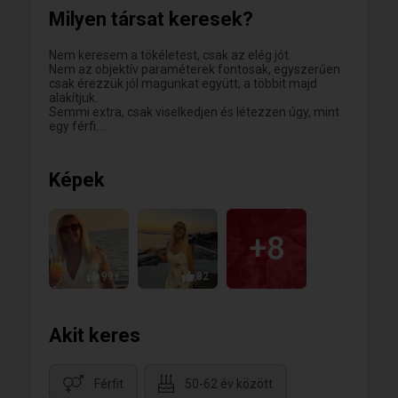
amit szeretünk! Most éljünk!
Milyen társat keresek?
Légy bolondos!Légy kedves!Légy furcsa... Semmi
másra nincs idő."
Nem keresem a tökéletest, csak az elég jót.
Richard Gere
Nem az objektív paraméterek fontosak, egyszerűen
csak érezzük jól magunkat együtt, a többit majd
alakítjuk.
Semmi extra, csak viselkedjen és létezzen úgy, mint
egy férfi….
Képek
+8
99+
82
Akit keres
Férfit
50-62 év között