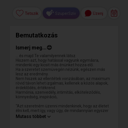
Tetszik
Üzenj
SzuperSzív
Bemutatkozás
Ismerj meg...😊
... és majd Te valamilyennek látsz.
Hiszem azt, hogy hatással vagyunk egymásra,
mindenki egy kicsit más énünket hozza elő.
Ha a szeretet szemüvegén nézünk, egészen más
lesz az eredmény.
Nem hiszek az ellentétek vonzásában, az maximum
rövid távon lehet izgalmas, kellenek a közös alapok,
érdeklődés, értékrend.
Harmónia, szenvedély, intimitás, elköteleződés,
könnyedség, inspiráció,
"Azt szeretném üzenni mindenkinek, hogy az életet
élni kell, mert így, vagy úgy, de mindannyian egyszer
meghalunk.
Mutass többet
És többet nem lesz olyan, hogy holnap. Ezért most
tegyük meg, amihez kedvünk van, most együk meg,