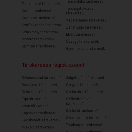
Táncoslábú társkereső
Filmkedvelő társkereső
Társasjátékozós
Gamer társkereső
társkereső
Humoros társkereső
Vegetáriánus társkereső
Kertészkedő társkereső
Zenefüggő társkereső
Könyvmoly társkereső
Elvált társkeresők
Motoros társkereső
Özvegy társkeresők
Spirituális társkereső
Gyermekes társkeresők
Társkeresés régiók szerint
Békéscsabai társkereső
Salgótarjáni társkereső
Budapesti társkereső
Szegedi társkereső
Debreceni társkereső
Szekszárdi társkereső
Egri társkereső
Székesfehérvári
társkereső
Győri társkereső
Szolnoki társkereső
Kaposvári társkereső
Szombathelyi társkereső
Kecskeméti társkereső
Tatabányai társkereső
Miskolci társkereső
Veszprémi társkereső