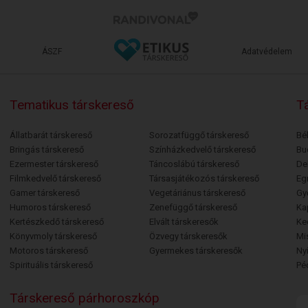
ÁSZF
Adatvédelem
Tematikus társkereső
Tá
Állatbarát társkereső
Sorozatfüggő társkereső
Bé
Bringás társkereső
Színházkedvelő társkereső
Bu
Ezermester társkereső
Táncoslábú társkereső
De
Filmkedvelő társkereső
Társasjátékozós társkereső
Egr
Gamer társkereső
Vegetáriánus társkereső
Gy
Humoros társkereső
Zenefüggő társkereső
Ka
Kertészkedő társkereső
Elvált társkeresők
Ke
Könyvmoly társkereső
Özvegy társkeresők
Mi
Motoros társkereső
Gyermekes társkeresők
Ny
Spirituális társkereső
Pé
Társkereső párhoroszkóp