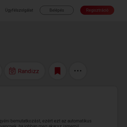
Ügyfélszolgálat
Belépés
Regisztráció
Randizz
yéni bemutatkozást, ezért ezt az automatikus
edvencnek, ha jobban meg akarsz ismerni!