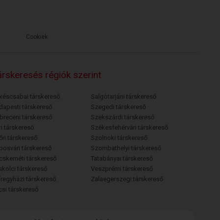
Cookiek
rskeresés régiók szerint
késcsabai társkereső
Salgótarjáni társkereső
dapesti társkereső
Szegedi társkereső
breceni társkereső
Szekszárdi társkereső
i társkereső
Székesfehérvári társkereső
őri társkereső
Szolnoki társkereső
posvári társkereső
Szombathelyi társkereső
cskeméti társkereső
Tatabányai társkereső
skolci társkereső
Veszprémi társkereső
íregyházi társkereső
Zalaegerszegi társkereső
csi társkereső