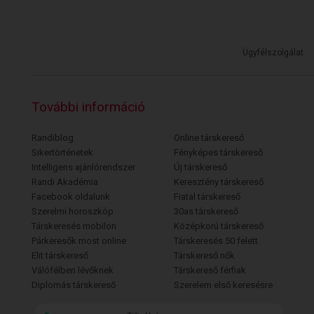
Ügyfélszolgálat
További információ
Randiblog
Online társkereső
Sikertörténetek
Fényképes társkereső
Intelligens ajánlórendszer
Új társkereső
Randi Akadémia
Keresztény társkereső
Facebook oldalunk
Fiatal társkereső
Szerelmi horoszkóp
30as társkereső
Társkeresés mobilon
Középkorú társkereső
Párkeresők most online
Társkeresés 50 felett
Elit társkereső
Társkereső nők
Válófélben lévőknek
Társkereső férfiak
Diplomás társkereső
Szerelem első keresésre