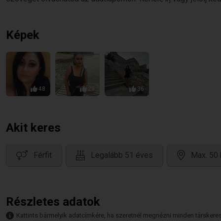
Képek
48
29
36
Akit keres
Férfit
Legalább 51 éves
Max. 50 
Részletes adatok
Kattints bármelyik adatcímkére, ha szeretnél megnézni minden társkeresőt,