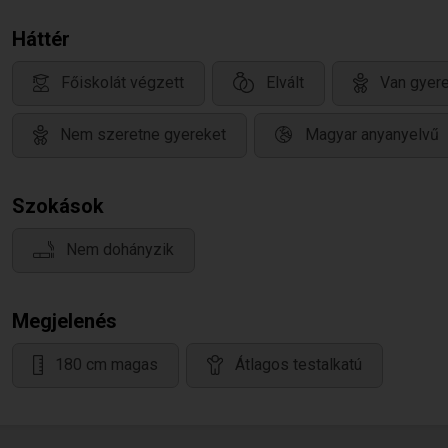
Háttér
Főiskolát végzett
Elvált
Van gyere
Nem szeretne gyereket
Magyar anyanyelvű
Szokások
Nem dohányzik
Megjelenés
180 cm magas
Átlagos testalkatú