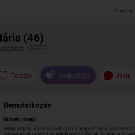
Randiblog
ária (46)
udapest
Térkép
Tetszik
SzuperSzív
Üzenj
Bemutatkozás
Ismerj meg!
Mária vagyok, 45 éves, lakhelyem Budapest. Még nem írtam eg
szöveget olvashatod az adatlapomon. Kérlek, írj vagy jelölj k