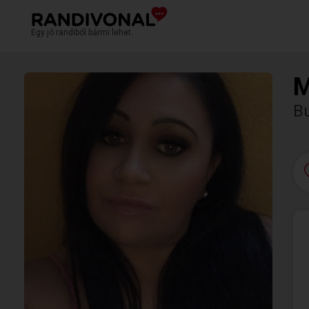
Egy jó randiból bármi lehet.
M
B