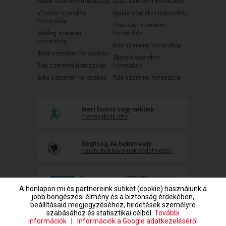
Halak szerelmi horoszkóp
Szűz szerelmi horoszkóp
Vízöntő szerelmi
Nyilas szerelmi horoszkóp
horoszkóp
Oroszlán szerelmi
Mérleg szerelmi
horoszkóp
horoszkóp
Kos szerelmi horoszkóp
Ikrek szerelmi horoszkóp
Skorpió szerelmi
Bak szerelmi horoszkóp
horoszkóp
Bika szerelmi horoszkóp
Rák szerelmi horoszkóp
Mert fontos vagy nekünk
mehnyakrak.info
Segítség, ha bajban vagy
randivonal.hu/a-nok-vedelmeben
A honlapon mi és partnereink sütiket (cookie) használunk a
jobb böngészési élmény és a biztonság érdekében,
beállításaid megjegyzéséhez, hirdetések személyre
szabásához és statisztikai célból.
További
információk
|
Információk a Google adatkezeléséről