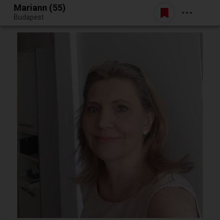
Mariann (55)
Belépés
Budapest
Egy jó randiból bármi lehet.