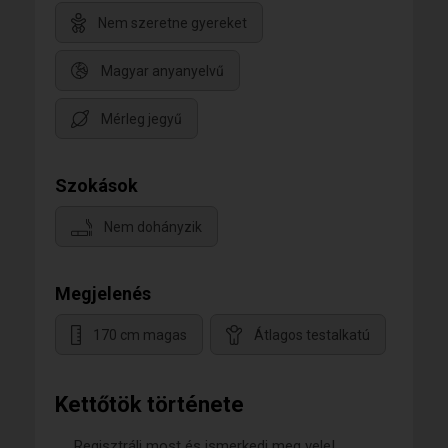
Nem szeretne gyereket
Magyar anyanyelvű
Mérleg jegyű
Szokások
Nem dohányzik
Megjelenés
170 cm magas
Átlagos testalkatú
Kettőtök története
Regisztrálj most és ismerkedj meg vele!