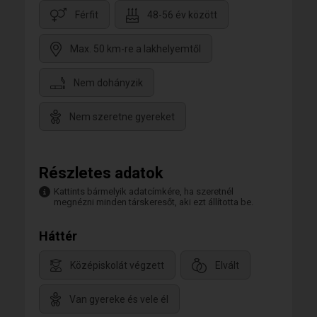
Férfit
48-56 év között
Max. 50 km-re a lakhelyemtől
Nem dohányzik
Nem szeretne gyereket
Részletes adatok
Kattints bármelyik adatcímkére, ha szeretnél
megnézni minden társkeresőt, aki ezt állította be.
Háttér
Középiskolát végzett
Elvált
Van gyereke és vele él