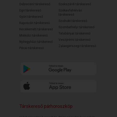
Debreceni társkereső
Szekszárdi társkereső
Egri társkereső
Székesfehérvári
társkereső
Győri társkereső
Szolnoki társkereső
Kaposvári társkereső
Szombathelyi társkereső
Kecskeméti társkereső
Tatabányai társkereső
Miskolci társkereső
Veszprémi társkereső
Nyíregyházi társkereső
Zalaegerszegi társkereső
Pécsi társkereső
Társkereső párhoroszkóp