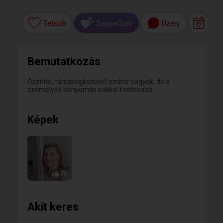
Tetszik
Üzenj
SzuperSzív
Bemutatkozás
Őszinte, társaságkedvelő ember vagyok, de a
személyes benyomás sokkal fontosabb...
Képek
70
Akit keres