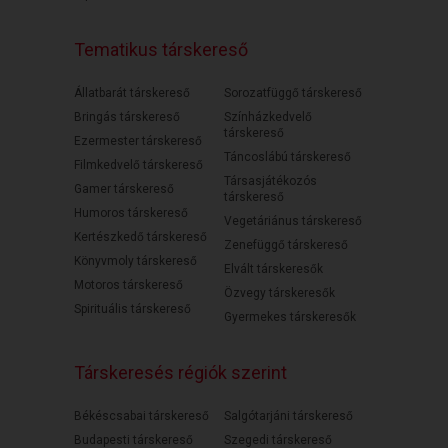
Tematikus társkereső
Állatbarát társkereső
Sorozatfüggő társkereső
Bringás társkereső
Színházkedvelő
társkereső
Ezermester társkereső
Táncoslábú társkereső
Filmkedvelő társkereső
Társasjátékozós
Gamer társkereső
társkereső
Humoros társkereső
Vegetáriánus társkereső
Kertészkedő társkereső
Zenefüggő társkereső
Könyvmoly társkereső
Elvált társkeresők
Motoros társkereső
Özvegy társkeresők
Spirituális társkereső
Gyermekes társkeresők
Társkeresés régiók szerint
Békéscsabai társkereső
Salgótarjáni társkereső
Budapesti társkereső
Szegedi társkereső