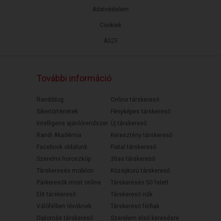
Adatvédelem
Cookiek
ÁSZF
További információ
Randiblog
Online társkereső
Sikertörténetek
Fényképes társkereső
Intelligens ajánlórendszer
Új társkereső
Randi Akadémia
Keresztény társkereső
Facebook oldalunk
Fiatal társkereső
Szerelmi horoszkóp
30as társkereső
Társkeresés mobilon
Középkorú társkereső
Párkeresők most online
Társkeresés 50 felett
Elit társkereső
Társkereső nők
Válófélben lévőknek
Társkereső férfiak
Diplomás társkereső
Szerelem első keresésre