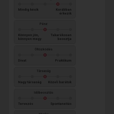
Mindig késik
Korábban
érkezik
Pénz
Könnyen jön,
Takarékosan
könnyen megy
beosztja
Öltözködés
Divat
Praktikum
Társaság
Nagy társaság
Közeli barátok
Időbeosztás
Tervezés
Spontaneitás