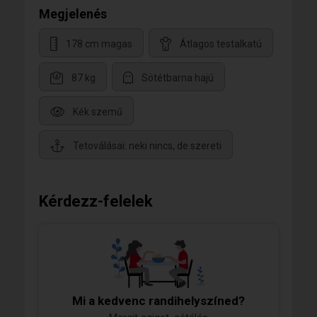
Megjelenés
178 cm magas
Átlagos testalkatú
87 kg
Sötétbarna hajú
Kék szemű
Tetoválásai: neki nincs, de szereti
Kérdezz-felelek
Mi a kedvenc randihelyszíned?