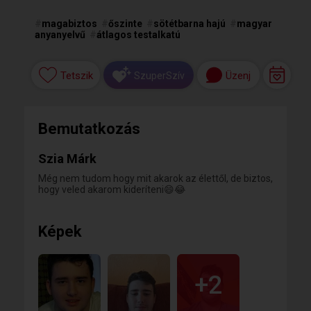
#
magabiztos
#
őszinte
#
sötétbarna hajú
#
magyar
anyanyelvű
#
átlagos testalkatú
Tetszik
Üzenj
SzuperSzív
Bemutatkozás
Szia Márk
Még nem tudom hogy mit akarok az élettől, de biztos,
hogy veled akarom kideríteni😄😂
Képek
+2