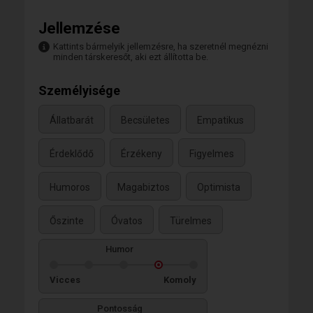
Jellemzése
Kattints bármelyik jellemzésre, ha szeretnél megnézni
minden társkeresőt, aki ezt állította be.
Személyisége
Állatbarát
Becsületes
Empatikus
Érdeklődő
Érzékeny
Figyelmes
Humoros
Magabiztos
Optimista
Őszinte
Óvatos
Türelmes
Humor
Vicces
Komoly
Pontosság