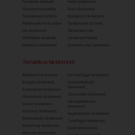
Facebook oldalunk
Fiatal társkereső
Szerelmi horoszkóp
30as társkereső
Társkeresés mobilon
Középkorú társkereső
Párkeresők most online
Társkeresés 50 felett
Elit társkereső
Társkereső nők
Válófélben lévőknek
Társkereső férfiak
Diplomás társkereső
Szerelem első keresésre
Tematikus társkereső
Állatbarát társkereső
Sorozatfüggő társkereső
Bringás társkereső
Színházkedvelő
társkereső
Ezermester társkereső
Táncoslábú társkereső
Filmkedvelő társkereső
Társasjátékozós
Gamer társkereső
társkereső
Humoros társkereső
Vegetáriánus társkereső
Kertészkedő társkereső
Zenefüggő társkereső
Könyvmoly társkereső
Elvált társkeresők
Motoros társkereső