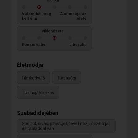
Munka
Valamiből meg
A munkája az
kell élni
élete
Világnézete
Konzervatív
Liberális
Életmódja
Filmkedvelő
Társasági
Társasjátékozós
Szabadidejében
Sportol, olvas, pihenget, tévét néz, moziba jár
és családdal van