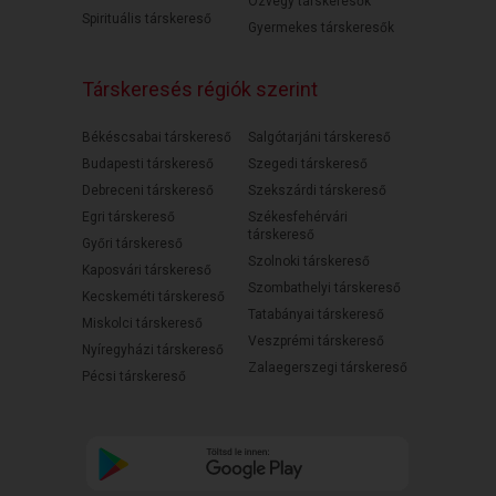
Özvegy társkeresők
Spirituális társkereső
Gyermekes társkeresők
Társkeresés régiók szerint
Békéscsabai társkereső
Salgótarjáni társkereső
Budapesti társkereső
Szegedi társkereső
Debreceni társkereső
Szekszárdi társkereső
Egri társkereső
Székesfehérvári
társkereső
Győri társkereső
Szolnoki társkereső
Kaposvári társkereső
Szombathelyi társkereső
Kecskeméti társkereső
Tatabányai társkereső
Miskolci társkereső
Veszprémi társkereső
Nyíregyházi társkereső
Zalaegerszegi társkereső
Pécsi társkereső