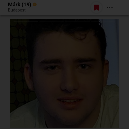
Márk (19)
Belépés
Budapest
Egy jó randiból bármi lehet.