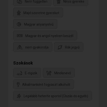
Nem független
Nincs gyereke
Majd szeretne gyereket
Magyar anyanyelvű
Magyar és angol nyelven beszél
nem gyakorolja
Rák jegyű
Szokások
E-cigizik
Mindenevő
Alkalmanként fogyaszt alkoholt
Legalább hetente sportol (Úszás és egyéb)