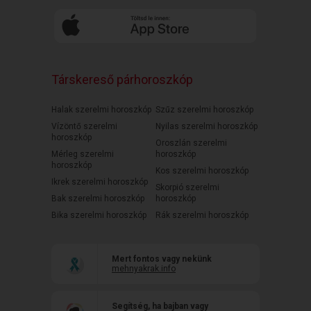
Társkereső párhoroszkóp
Halak szerelmi horoszkóp
Szűz szerelmi horoszkóp
Vízöntő szerelmi
Nyilas szerelmi horoszkóp
horoszkóp
Oroszlán szerelmi
Mérleg szerelmi
horoszkóp
horoszkóp
Kos szerelmi horoszkóp
Ikrek szerelmi horoszkóp
Skorpió szerelmi
Bak szerelmi horoszkóp
horoszkóp
Bika szerelmi horoszkóp
Rák szerelmi horoszkóp
Mert fontos vagy nekünk
mehnyakrak.info
Segítség, ha bajban vagy