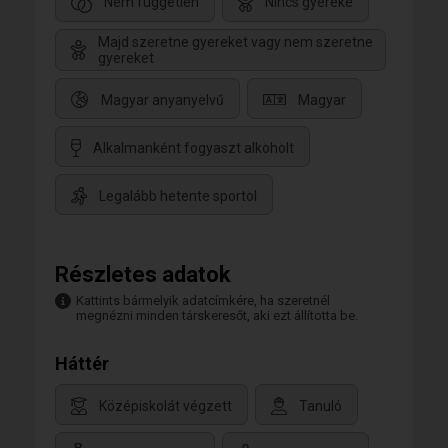
Nem független
Nincs gyereke
Majd szeretne gyereket vagy nem szeretne
gyereket
Magyar anyanyelvű
Magyar
Alkalmanként fogyaszt alkoholt
Legalább hetente sportol
Részletes adatok
Kattints bármelyik adatcímkére, ha szeretnél
megnézni minden társkeresőt, aki ezt állította be.
Háttér
Középiskolát végzett
Tanuló