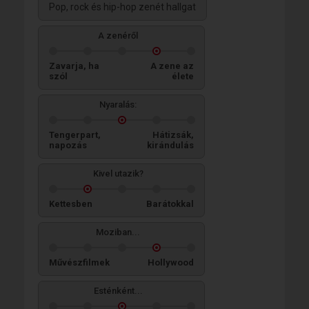
Pop, rock és hip-hop zenét hallgat
A zenéről
Zavarja, ha
A zene az
szól
élete
Nyaralás:
Tengerpart,
Hátizsák,
napozás
kirándulás
Kivel utazik?
Kettesben
Barátokkal
Moziban...
Művészfilmek
Hollywood
Esténként...