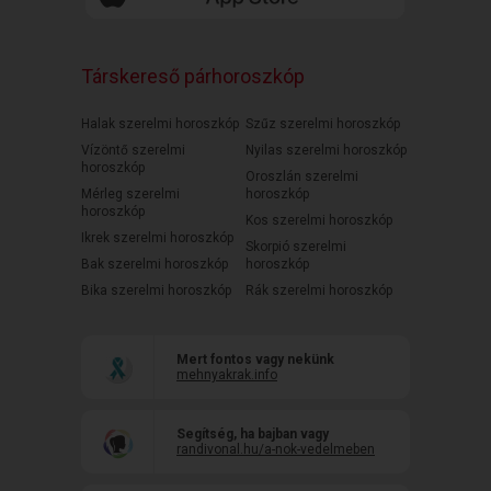
Társkereső párhoroszkóp
Halak szerelmi horoszkóp
Szűz szerelmi horoszkóp
Vízöntő szerelmi
Nyilas szerelmi horoszkóp
horoszkóp
Oroszlán szerelmi
Mérleg szerelmi
horoszkóp
horoszkóp
Kos szerelmi horoszkóp
Ikrek szerelmi horoszkóp
Skorpió szerelmi
Bak szerelmi horoszkóp
horoszkóp
Bika szerelmi horoszkóp
Rák szerelmi horoszkóp
Mert fontos vagy nekünk
mehnyakrak.info
Segítség, ha bajban vagy
randivonal.hu/a-nok-vedelmeben