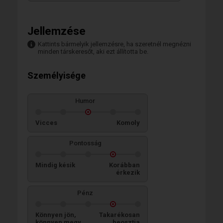
Jellemzése
Kattints bármelyik jellemzésre, ha szeretnél megnézni
minden társkeresőt, aki ezt állította be.
Személyisége
Humor
Vicces
Komoly
Pontosság
Mindig késik
Korábban
érkezik
Pénz
Könnyen jön,
Takarékosan
könnyen megy
beosztja