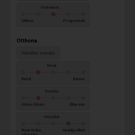
Esténként...
Otthon
Programok
Otthona
Háziállat: macska
Rend
Rend
Káosz
Konyha
Sütés-főzés
Étterem
Háziállat
Nem tudja
Imádja őket
elviselni