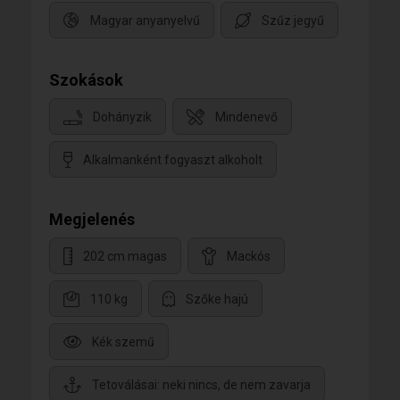
Magyar anyanyelvű
Szűz jegyű
Szokások
Dohányzik
Mindenevő
Alkalmanként fogyaszt alkoholt
Megjelenés
202 cm magas
Mackós
110 kg
Szőke hajú
Kék szemű
Tetoválásai: neki nincs, de nem zavarja