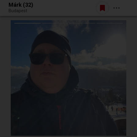
Márk (32)
Belépés
Budapest
Egy jó randiból bármi lehet.