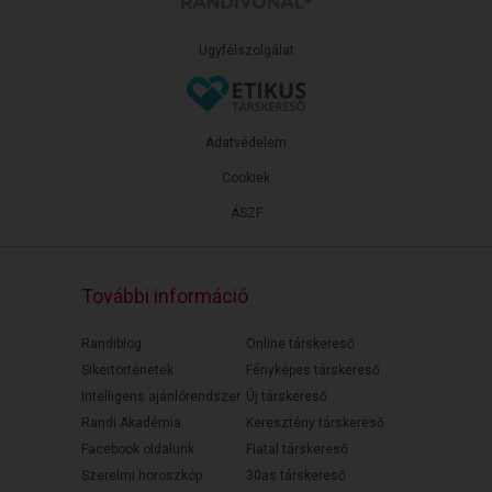
Ügyfélszolgálat
Adatvédelem
Cookiek
ÁSZF
További információ
Randiblog
Online társkereső
Sikertörténetek
Fényképes társkereső
Intelligens ajánlórendszer
Új társkereső
Randi Akadémia
Keresztény társkereső
Facebook oldalunk
Fiatal társkereső
Szerelmi horoszkóp
30as társkereső