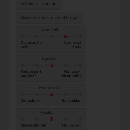
Kirándul és pihenget
Klasszikus és rock zenét hallgat
A zenéről
Zavarja, ha
A zene az
szól
élete
Nyaralás:
Tengerpart,
Hátizsák,
napozás
kirándulás
Kivel utazik?
Kettesben
Barátokkal
Moziban...
Művészfilmek
Hollywood