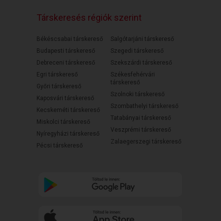
Társkeresés régiók szerint
Békéscsabai társkereső
Salgótarjáni társkereső
Budapesti társkereső
Szegedi társkereső
Debreceni társkereső
Szekszárdi társkereső
Egri társkereső
Székesfehérvári
társkereső
Győri társkereső
Szolnoki társkereső
Kaposvári társkereső
Szombathelyi társkereső
Kecskeméti társkereső
Tatabányai társkereső
Miskolci társkereső
Veszprémi társkereső
Nyíregyházi társkereső
Zalaegerszegi társkereső
Pécsi társkereső