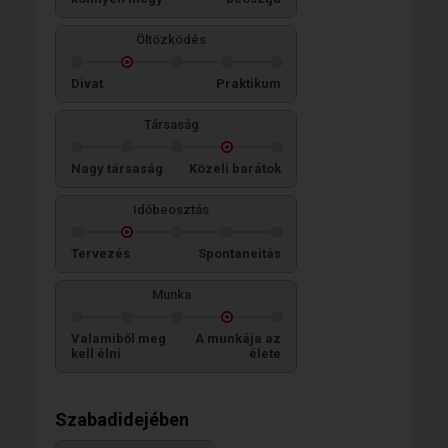
Öltözködés
Divat
Praktikum
Társaság
Nagy társaság
Közeli barátok
Időbeosztás
Tervezés
Spontaneitás
Munka
Valamiből meg
A munkája az
kell élni
élete
Szabadidejében