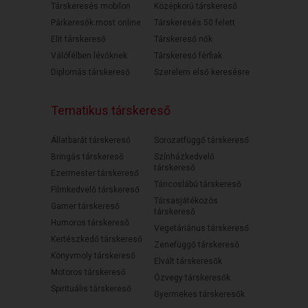
Társkeresés mobilon
Középkorú társkereső
Párkeresők most online
Társkeresés 50 felett
Elit társkereső
Társkereső nők
Válófélben lévőknek
Társkereső férfiak
Diplomás társkereső
Szerelem első keresésre
Tematikus társkereső
Állatbarát társkereső
Sorozatfüggő társkereső
Bringás társkereső
Színházkedvelő
társkereső
Ezermester társkereső
Táncoslábú társkereső
Filmkedvelő társkereső
Társasjátékozós
Gamer társkereső
társkereső
Humoros társkereső
Vegetáriánus társkereső
Kertészkedő társkereső
Zenefüggő társkereső
Könyvmoly társkereső
Elvált társkeresők
Motoros társkereső
Özvegy társkeresők
Spirituális társkereső
Gyermekes társkeresők