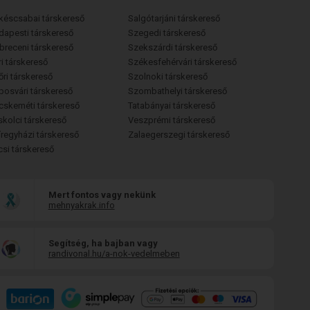
késcsabai társkereső
Salgótarjáni társkereső
dapesti társkereső
Szegedi társkereső
breceni társkereső
Szekszárdi társkereső
i társkereső
Székesfehérvári társkereső
őri társkereső
Szolnoki társkereső
posvári társkereső
Szombathelyi társkereső
cskeméti társkereső
Tatabányai társkereső
skolci társkereső
Veszprémi társkereső
íregyházi társkereső
Zalaegerszegi társkereső
csi társkereső
Mert fontos vagy nekünk
mehnyakrak.info
Segítség, ha bajban vagy
randivonal.hu/a-nok-vedelmeben