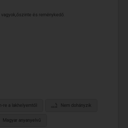
ő vagyok,őszinte és reménykedő.
-re a lakhelyemtől
Nem dohányzik
Magyar anyanyelvű