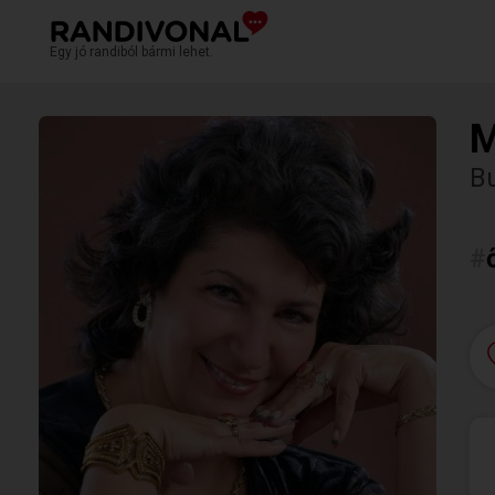
Egy jó randiból bármi lehet.
M
Bu
#