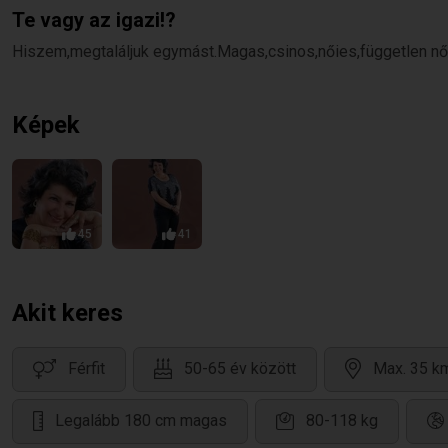
Te vagy az igazi!?
Hiszem,megtaláljuk egymást.Magas,csinos,nőies,független n
Képek
45
41
Akit keres
Férfit
50-65 év között
Max. 35 km
Legalább 180 cm magas
80-118 kg