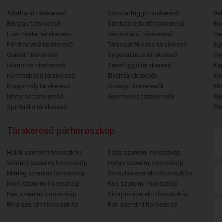
Állatbarát társkereső
Sorozatfüggő társkereső
Bé
Bringás társkereső
Színházkedvelő társkereső
Bu
Ezermester társkereső
Táncoslábú társkereső
De
Filmkedvelő társkereső
Társasjátékozós társkereső
Egr
Gamer társkereső
Vegetáriánus társkereső
Gy
Humoros társkereső
Zenefüggő társkereső
Ka
Kertészkedő társkereső
Elvált társkeresők
Ke
Könyvmoly társkereső
Özvegy társkeresők
Mi
Motoros társkereső
Gyermekes társkeresők
Ny
Spirituális társkereső
Pé
Társkereső párhoroszkóp
Halak szerelmi horoszkóp
Szűz szerelmi horoszkóp
Vízöntő szerelmi horoszkóp
Nyilas szerelmi horoszkóp
Mérleg szerelmi horoszkóp
Oroszlán szerelmi horoszkóp
Ikrek szerelmi horoszkóp
Kos szerelmi horoszkóp
Bak szerelmi horoszkóp
Skorpió szerelmi horoszkóp
Bika szerelmi horoszkóp
Rák szerelmi horoszkóp