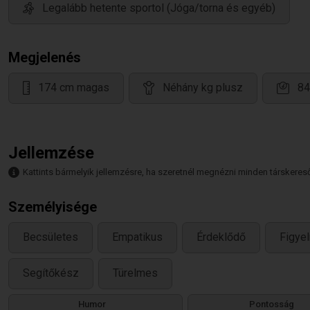
Legalább hetente sportol (Jóga/torna és egyéb)
Megjelenés
174 cm magas
Néhány kg plusz
84
Jellemzése
Kattints bármelyik jellemzésre, ha szeretnél megnézni minden társkeresőt,
Személyisége
Becsületes
Empatikus
Érdeklődő
Figye
Segítőkész
Türelmes
Humor
Pontosság