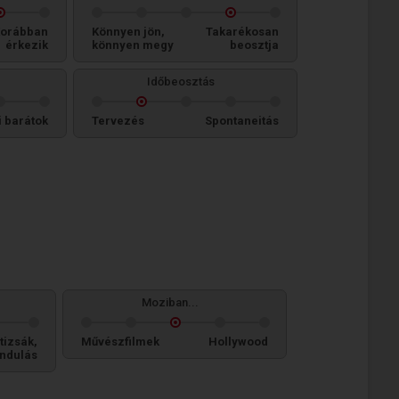
orábban
Könnyen jön,
Takarékosan
érkezik
könnyen megy
beosztja
Időbeosztás
i barátok
Tervezés
Spontaneitás
Moziban...
tizsák,
Művészfilmek
Hollywood
ándulás