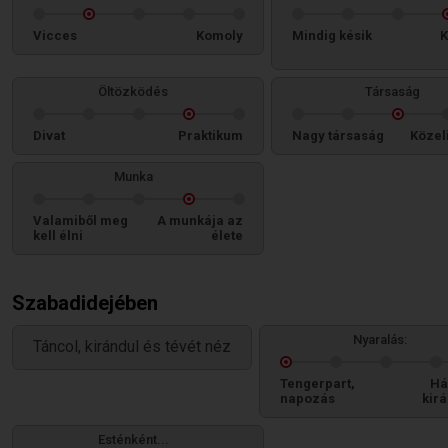
Vicces
Komoly
Mindig késik
K
Öltözködés
Társaság
Divat
Praktikum
Nagy társaság
Közel
Munka
Valamiből meg
A munkája az
kell élni
élete
Szabadidejében
Nyaralás:
Táncol, kirándul és tévét néz
Tengerpart,
Há
napozás
kir
Esténként...