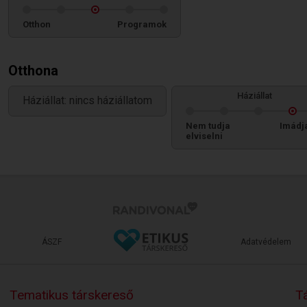
Otthon
Programok
Otthona
Háziállat
Háziállat: nincs háziállatom
Nem tudja
Imádja
elviselni
ÁSZF
Adatvédelem
Tematikus társkereső
Tá