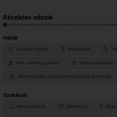
Részletes adatok
Kattints bármelyik adatcímkére, ha szeretnél megnézni minden társkeresőt,
Háttér
Főiskolát végzett
Alkalmazott
Ha
Nem szeretne gyereket
Magyar anyanyelvű
Római katolikus vallású (a maga módján gyakorolja)
Szokások
Nem dohányzik
Mindenevő
Alkalm