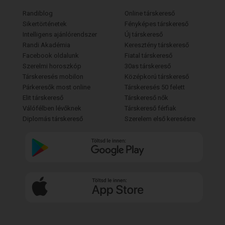
Randiblog
Online társkereső
Sikertörténetek
Fényképes társkereső
Intelligens ajánlórendszer
Új társkereső
Randi Akadémia
Keresztény társkereső
Facebook oldalunk
Fiatal társkereső
Szerelmi horoszkóp
30as társkereső
Társkeresés mobilon
Középkorú társkereső
Párkeresők most online
Társkeresés 50 felett
Elit társkereső
Társkereső nők
Válófélben lévőknek
Társkereső férfiak
Diplomás társkereső
Szerelem első keresésre