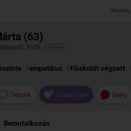
Randiblog
árta (63)
dapest, XVIII.
Térkép
őszinte
#
empatikus
#
főiskolát végzett
Tetszik
SzuperSzív
Üzenj
Bemutatkozás