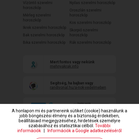
Vízöntő szerelmi
Nyilas szerelmi horoszkóp
horoszkóp
Oroszlán szerelmi
Mérleg szerelmi
horoszkóp
horoszkóp
Kos szerelmi horoszkóp
Ikrek szerelmi horoszkóp
Skorpió szerelmi
Bak szerelmi horoszkóp
horoszkóp
Bika szerelmi horoszkóp
Rák szerelmi horoszkóp
Mert fontos vagy nekünk
mehnyakrak.info
Segítség, ha bajban vagy
randivonal.hu/a-nok-vedelmeben
A honlapon mi és partnereink sütiket (cookie) használunk a
jobb böngészési élmény és a biztonság érdekében,
beállításaid megjegyzéséhez, hirdetések személyre
szabásához és statisztikai célból.
További
információk
|
Információk a Google adatkezeléséről