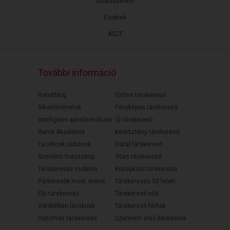
Adatvédelem
Cookiek
ÁSZF
További információ
Randiblog
Online társkereső
Sikertörténetek
Fényképes társkereső
Intelligens ajánlórendszer
Új társkereső
Randi Akadémia
Keresztény társkereső
Facebook oldalunk
Fiatal társkereső
Szerelmi horoszkóp
30as társkereső
Társkeresés mobilon
Középkorú társkereső
Párkeresők most online
Társkeresés 50 felett
Elit társkereső
Társkereső nők
Válófélben lévőknek
Társkereső férfiak
Diplomás társkereső
Szerelem első keresésre