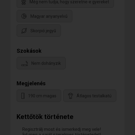
Még nem tudja, hogy szeretne-e gyereket
Magyar anyanyelvű
Skorpió jegyű
Szokások
Nem dohányzik
Megjelenés
190 cm magas
Átlagos testalkatú
Kettőtök története
Regisztrálj most és ismerkedj meg vele!
Írd meg a saját szerelmes történetedet!