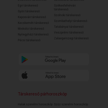
Egri társkereső
Székesfehérvári
társkereső
Győri társkereső
Szolnoki társkereső
Kaposvári társkereső
Szombathelyi társkereső
Kecskeméti társkereső
Tatabányai társkereső
Miskolci társkereső
Veszprémi társkereső
Nyíregyházi társkereső
Zalaegerszegi társkereső
Pécsi társkereső
Társkereső párhoroszkóp
Halak szerelmi horoszkóp
Szűz szerelmi horoszkóp