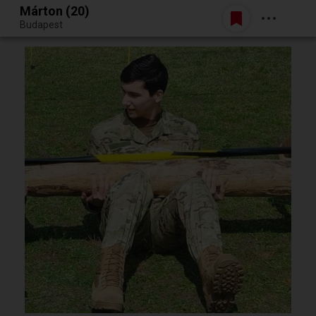
Márton (20)
Belépés
Budapest
Egy jó randiból bármi lehet.