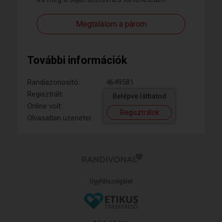
Megtalálom a párom
További információk
Randiazonosító:
4649581
Regisztrált:
Belépve láthatod
Online volt:
Regisztrálok
Olvasatlan üzenetei:
Ügyfélszolgálat