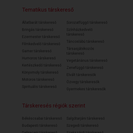
Tematikus társkereső
Állatbarát társkereső
Sorozatfüggő társkereső
Bringás társkereső
Színházkedvelő
társkereső
Ezermester társkereső
Táncoslábú társkereső
Filmkedvelő társkereső
Társasjátékozós
Gamer társkereső
társkereső
Humoros társkereső
Vegetáriánus társkereső
Kertészkedő társkereső
Zenefüggő társkereső
Könyvmoly társkereső
Elvált társkeresők
Motoros társkereső
Özvegy társkeresők
Spirituális társkereső
Gyermekes társkeresők
Társkeresés régiók szerint
Békéscsabai társkereső
Salgótarjáni társkereső
Budapesti társkereső
Szegedi társkereső
Debreceni társkereső
Szekszárdi társkereső