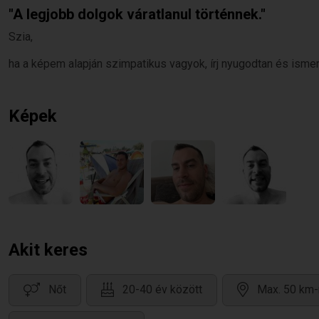
"A legjobb dolgok váratlanul történnek."
Szia,
ha a képem alapján szimpatikus vagyok, írj nyugodtan és isme
Képek
Akit keres
Nőt
20-40 év között
Max. 50 km-