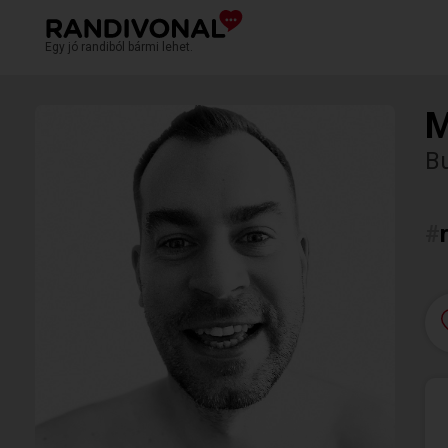
Egy jó randiból bármi lehet.
M
Bu
#