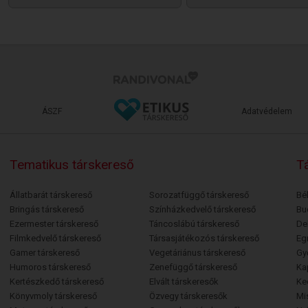
ÁSZF
Adatvédelem
Tematikus társkereső
Tá
Állatbarát társkereső
Sorozatfüggő társkereső
Bé
Bringás társkereső
Színházkedvelő társkereső
Bu
Ezermester társkereső
Táncoslábú társkereső
De
Filmkedvelő társkereső
Társasjátékozós társkereső
Egr
Gamer társkereső
Vegetáriánus társkereső
Gy
Humoros társkereső
Zenefüggő társkereső
Ka
Kertészkedő társkereső
Elvált társkeresők
Ke
Könyvmoly társkereső
Özvegy társkeresők
Mi