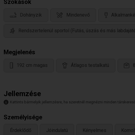
Szokások
Dohányzik
Mindenevő
Alkalmanké
Rendszertelenül sportol (Futás, úszás és más labdaját
Megjelenés
192 cm magas
Átlagos testalkatú
Jellemzése
Kattints bármelyik jellemzésre, ha szeretnél megnézni minden társkeresőt,
Személyisége
Érdeklődő
Jóindulatú
Kényelmes
Komol