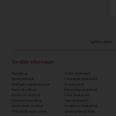
Ügyfélszolgálat
További információ
Randiblog
Online társkereső
Sikertörténetek
Fényképes társkereső
Intelligens ajánlórendszer
Új társkereső
Randi Akadémia
Keresztény társkereső
Facebook oldalunk
Fiatal társkereső
Szerelmi horoszkóp
30as társkereső
Társkeresés mobilon
Középkorú társkereső
Párkeresők most online
Társkeresés 50 felett