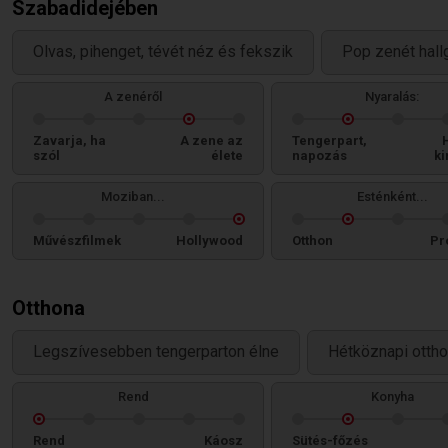
Szabadidejében
Olvas, pihenget, tévét néz és fekszik
Pop zenét hall
A zenéről
Nyaralás:
Zavarja, ha
A zene az
Tengerpart,
szól
élete
napozás
ki
Moziban...
Esténként...
Művészfilmek
Hollywood
Otthon
Pr
Otthona
Legszívesebben tengerparton élne
Hétköznapi ottho
Rend
Konyha
Rend
Káosz
Sütés-főzés