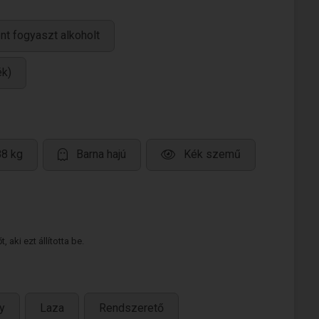
nt fogyaszt alkoholt
ék)
88 kg
Barna hajú
Kék szemű
 aki ezt állította be.
y
Laza
Rendszerető