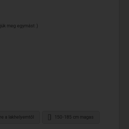
rjük meg egymást :)
re a lakhelyemtől
150-185 cm magas