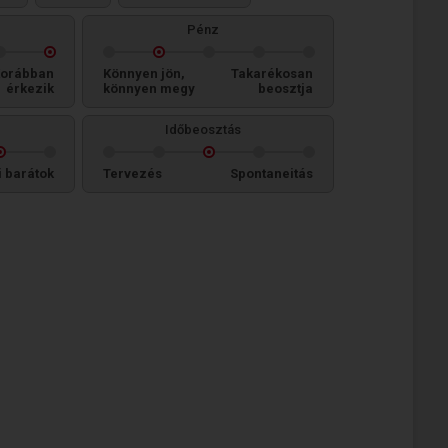
Pénz
orábban
Könnyen jön,
Takarékosan
érkezik
könnyen megy
beosztja
Időbeosztás
i barátok
Tervezés
Spontaneitás