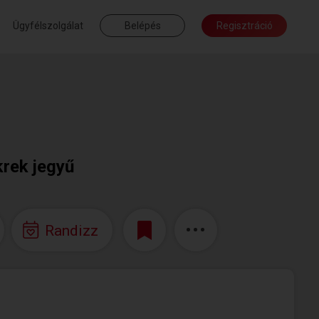
Ügyfélszolgálat
Belépés
Regisztráció
krek jegyű
Randizz