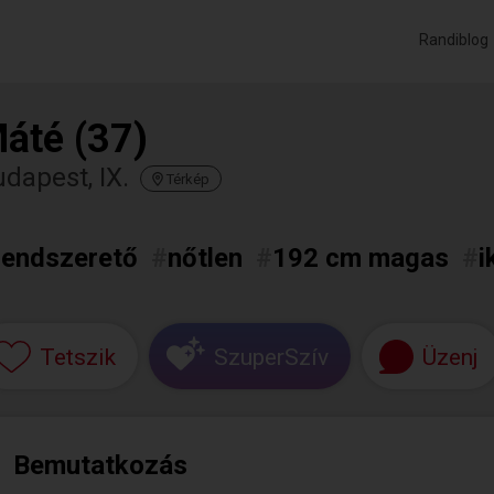
Randiblog
áté (37)
dapest, IX.
Térkép
rendszerető
#
nőtlen
#
192 cm magas
#
i
Tetszik
SzuperSzív
Üzenj
Bemutatkozás