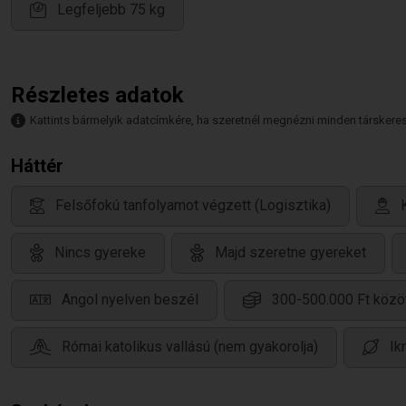
Legfeljebb 75 kg
Részletes adatok
Kattints bármelyik adatcímkére, ha szeretnél megnézni minden társkeresőt,
Háttér
Felsőfokú tanfolyamot végzett (Logisztika)
Nincs gyereke
Majd szeretne gyereket
Angol nyelven beszél
300-500.000 Ft közö
Római katolikus vallású (nem gyakorolja)
Ik