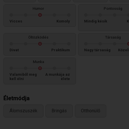
Humor
Pontosság
Vicces
Komoly
Mindig késik
K
Öltözködés
Társaság
Divat
Praktikum
Nagy társaság
Közel
Munka
Valamiből meg
A munkája az
kell élni
élete
Életmódja
Álomszuszék
Bringás
Otthonülő