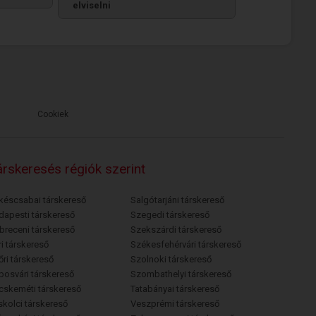
elviselni
Cookiek
rskeresés régiók szerint
késcsabai társkereső
Salgótarjáni társkereső
dapesti társkereső
Szegedi társkereső
breceni társkereső
Szekszárdi társkereső
i társkereső
Székesfehérvári társkereső
őri társkereső
Szolnoki társkereső
posvári társkereső
Szombathelyi társkereső
cskeméti társkereső
Tatabányai társkereső
skolci társkereső
Veszprémi társkereső