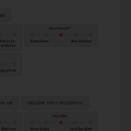
gat
Kivel utazik?
Hátizsák,
Kettesben
Barátokkal
rándulás
ogramok
na van
Háziállat: nincs háziállatom
Háziállat
Étterem
Nem tudja
Imádja őket