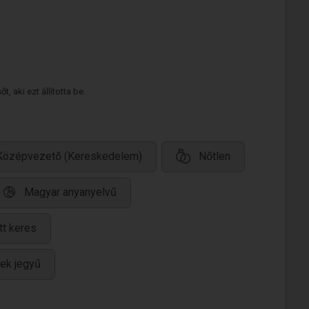
 aki ezt állította be.
Középvezető (Kereskedelem)
Nőtlen
Magyar anyanyelvű
tt keres
rek jegyű