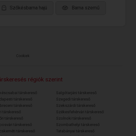
Szőkésbarna hajú
Barna szemű
Cookiek
rskeresés régiók szerint
késcsabai társkereső
Salgótarjáni társkereső
dapesti társkereső
Szegedi társkereső
breceni társkereső
Szekszárdi társkereső
i társkereső
Székesfehérvári társkereső
őri társkereső
Szolnoki társkereső
posvári társkereső
Szombathelyi társkereső
cskeméti társkereső
Tatabányai társkereső