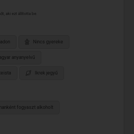
 aki ezt állította be.
jadon
Nincs gyereke
gyar anyanyelvű
teista
Ikrek jegyű
manként fogyaszt alkoholt