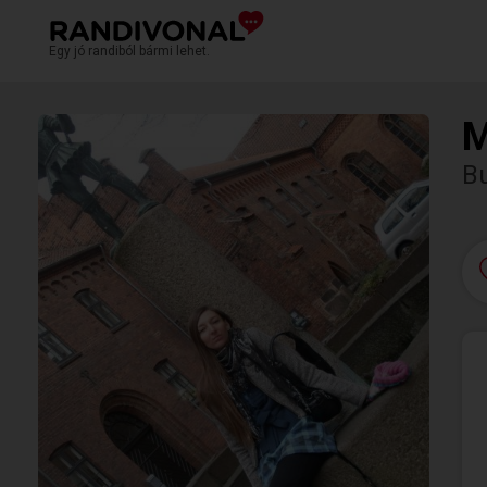
Egy jó randiból bármi lehet.
M
Bu