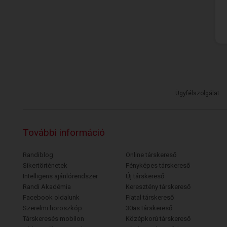
Ügyfélszolgálat
További információ
Randiblog
Online társkereső
Sikertörténetek
Fényképes társkereső
Intelligens ajánlórendszer
Új társkereső
Randi Akadémia
Keresztény társkereső
Facebook oldalunk
Fiatal társkereső
Szerelmi horoszkóp
30as társkereső
Társkeresés mobilon
Középkorú társkereső