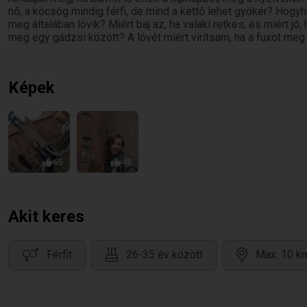
nő, a köcsög mindig férfi, de mind a kettő lehet gyökér? Hogyho
meg általában lövik? Miért baj az, ha valaki retkes, és miért j
meg egy gádzsi között? A lóvét miért virítsam, ha a fuxot meg 
Képek
65
48
Akit keres
Férfit
26-35 év között
Max. 10 km