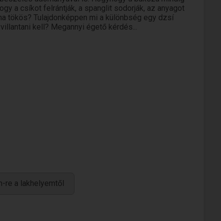
gy a csíkot felrántják, a spanglit sodorják, az anyagot
ó, ha tökös? Tulajdonképpen mi a különbség egy dzsí
villantani kell? Megannyi égető kérdés...
-re a lakhelyemtől