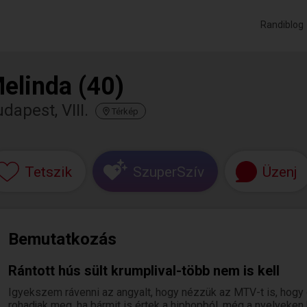
Randiblog
elinda (40)
dapest, VIII.
Térkép
Tetszik
SzuperSzív
Üzenj
Bemutatkozás
Rántott hús sült krumplival-több nem is kell
Igyekszem rávenni az angyalt, hogy nézzük az MTV-t is, hogy
rohadjak meg, ha bármit is értek a hiphopból, még a nyelvek