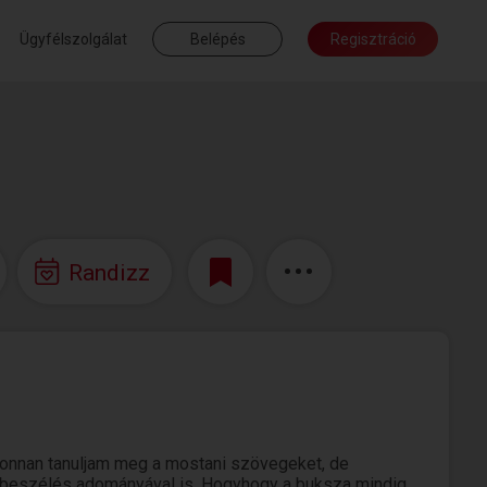
Ügyfélszolgálat
Belépés
Regisztráció
Randizz
 onnan tanuljam meg a mostani szövegeket, de
en beszélés adományával is. Hogyhogy a buksza mindig