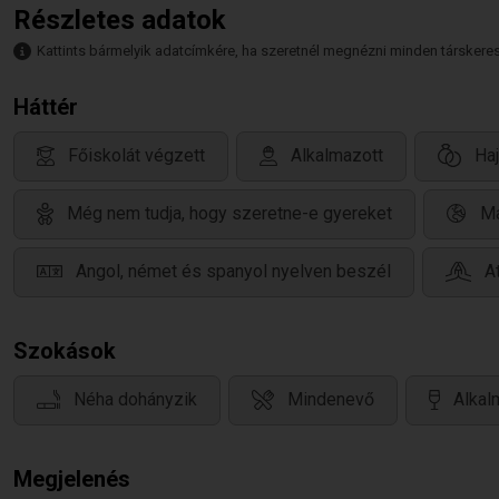
Részletes adatok
Kattints bármelyik adatcímkére, ha szeretnél megnézni minden társkeresőt,
Háttér
Főiskolát végzett
Alkalmazott
Ha
Még nem tudja, hogy szeretne-e gyereket
Ma
Angol, német és spanyol nyelven beszél
A
Szokások
Néha dohányzik
Mindenevő
Alkal
Megjelenés