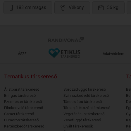
183 cm magas
Vékony
56 kg
ÁSZF
Adatvédelem
Tematikus társkereső
Tá
Állatbarát társkereső
Sorozatfüggő társkereső
Bé
Bringás társkereső
Színházkedvelő társkereső
Bu
Ezermester társkereső
Táncoslábú társkereső
De
Filmkedvelő társkereső
Társasjátékozós társkereső
Egr
Gamer társkereső
Vegetáriánus társkereső
Gy
Humoros társkereső
Zenefüggő társkereső
Ka
Kertészkedő társkereső
Elvált társkeresők
Ke