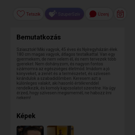
Tetszik
Üzenj
SzuperSzív
Bemutatkozás
Sziasztok! Miki vagyok, 45 éves és Nyíregyházán élek.
180 cm magas vagyok, átlagos testalkattal. Van egy
gyermekem, de nem velem él, és nem tervezek több
gyereket. Nem dohányzom, és nagyon fontos
számomra az egészséges életmód. Imádom a jó
könyveket, a zenét és a természetet, és szívesen
kirándulok a szabadidőmben. Keresem azt a
különleges valakit, aki hasonló értékrenddel
rendelkezik, és komoly kapcsolatot szeretne. Ha úgy
érzed, hogy szívesen megismernél, ne habozz írni
nekem!
Képek