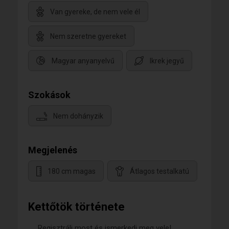
Van gyereke, de nem vele él
Nem szeretne gyereket
Magyar anyanyelvű
Ikrek jegyű
Szokások
Nem dohányzik
Megjelenés
180 cm magas
Átlagos testalkatú
Kettőtök története
Regisztrálj most és ismerkedj meg vele!