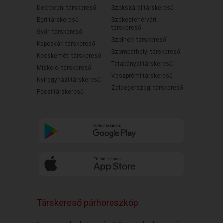
Debreceni társkereső
Szekszárdi társkereső
Egri társkereső
Székesfehérvári
társkereső
Győri társkereső
Szolnoki társkereső
Kaposvári társkereső
Szombathelyi társkereső
Kecskeméti társkereső
Tatabányai társkereső
Miskolci társkereső
Veszprémi társkereső
Nyíregyházi társkereső
Zalaegerszegi társkereső
Pécsi társkereső
Társkereső párhoroszkóp