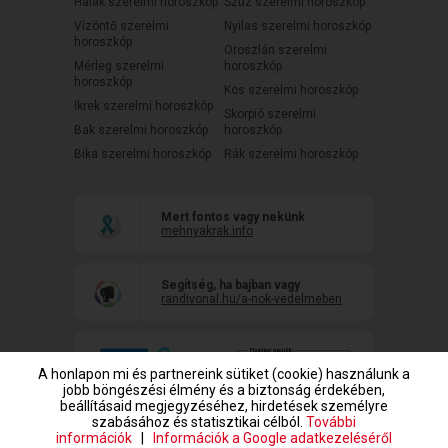
Halak szerelmi horoszkóp
Szűz szerelmi horoszkóp
Vízöntő szerelmi
Nyilas szerelmi horoszkóp
horoszkóp
Oroszlán szerelmi
Mérleg szerelmi
horoszkóp
horoszkóp
Kos szerelmi horoszkóp
Ikrek szerelmi horoszkóp
Skorpió szerelmi
Bak szerelmi horoszkóp
horoszkóp
Bika szerelmi horoszkóp
Rák szerelmi horoszkóp
Mert fontos vagy nekünk
mehnyakrak.info
Segítség, ha bajban vagy
randivonal.hu/a-nok-vedelmeben
A honlapon mi és partnereink sütiket (cookie) használunk a
jobb böngészési élmény és a biztonság érdekében,
beállításaid megjegyzéséhez, hirdetések személyre
szabásához és statisztikai célból.
További
információk
|
Információk a Google adatkezeléséről