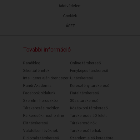
Adatvédelem
Cookiek
ÁSZF
További információ
Randiblog
Online társkereső
Sikertörténetek
Fényképes társkereső
Intelligens ajánlórendszer
Új társkereső
Randi Akadémia
Keresztény társkereső
Facebook oldalunk
Fiatal társkereső
Szerelmi horoszkóp
30as társkereső
Társkeresés mobilon
Középkorú társkereső
Párkeresők most online
Társkeresés 50 felett
Elit társkereső
Társkereső nők
Válófélben lévőknek
Társkereső férfiak
Diplomás társkereső
Szerelem első keresésre