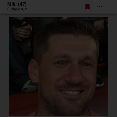
Miki (47)
Belépés
Budapest, V.
Egy jó randiból bármi lehet.