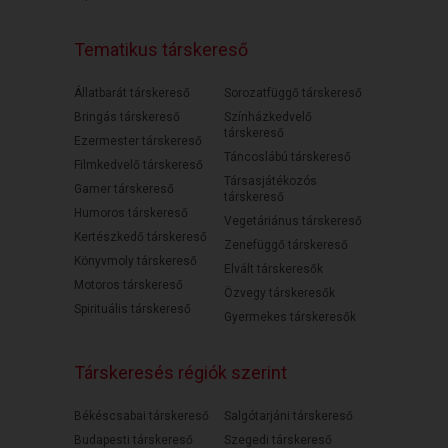
Tematikus társkereső
Állatbarát társkereső
Sorozatfüggő társkereső
Bringás társkereső
Színházkedvelő
társkereső
Ezermester társkereső
Táncoslábú társkereső
Filmkedvelő társkereső
Társasjátékozós
Gamer társkereső
társkereső
Humoros társkereső
Vegetáriánus társkereső
Kertészkedő társkereső
Zenefüggő társkereső
Könyvmoly társkereső
Elvált társkeresők
Motoros társkereső
Özvegy társkeresők
Spirituális társkereső
Gyermekes társkeresők
Társkeresés régiók szerint
Békéscsabai társkereső
Salgótarjáni társkereső
Budapesti társkereső
Szegedi társkereső