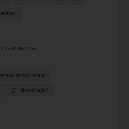
yereket
 aki ezt állította be.
yereke, de nem vele él
Skorpió jegyű