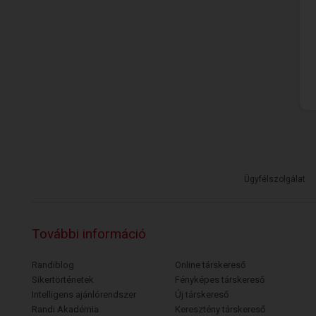
Ügyfélszolgálat
További információ
Randiblog
Online társkereső
Sikertörténetek
Fényképes társkereső
Intelligens ajánlórendszer
Új társkereső
Randi Akadémia
Keresztény társkereső