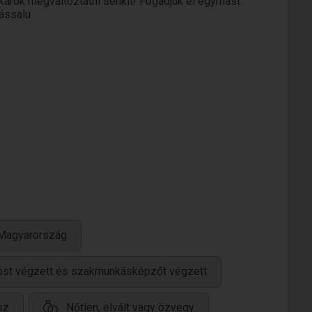
karok megváltoztatni senkit! Fogadjuk el egymást
ássalu
 Magyarország
ánost végzett és szakmunkásképzőt végzett
sz
Nőtlen, elvált vagy özvegy