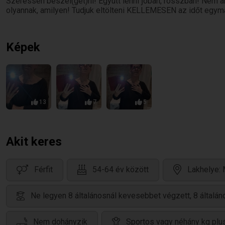
Szeressen beszél(get)ni! Együtt lenni ǰóban, rosszban! Nem a
olyannak, amilyen! Tudjuk eltölteni KELLEMESEN az időt egym
Képek
13
7
5
Akit keres
Férfit
54-64 év között
Lakhelye:
Ne legyen 8 általánosnál kevesebbet végzett, 8 által
Nem dohányzik
Sportos vagy néhány kg plu