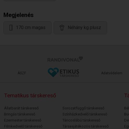
Megjelenés
170 cm magas
Néhány kg plusz
ÁSZF
Adatvédelem
Tematikus társkereső
Tá
Állatbarát társkereső
Sorozatfüggő társkereső
Bé
Bringás társkereső
Színházkedvelő társkereső
Bu
Ezermester társkereső
Táncoslábú társkereső
De
Filmkedvelő társkereső
Társasjátékozós társkereső
Egr