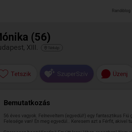
Randiblog
ónika (56)
dapest, XIII.
Térkép
Tetszik
SzuperSzív
Üzenj
Bemutatkozás
56 éves vagyok. Felneveltem (egyedül!) egy fantasztikus Fiú gy
Felesége van! Én meg egyedül... Keresem azt a Férfit, akivel 