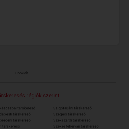
Cookiek
rskeresés régiók szerint
késcsabai társkereső
Salgótarjáni társkereső
dapesti társkereső
Szegedi társkereső
breceni társkereső
Szekszárdi társkereső
i társkereső
Székesfehérvári társkereső