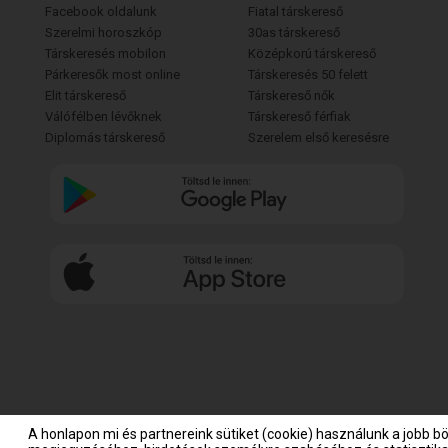
Facebook oldalunk
Fiatal társkereső
Szerelmi horoszkóp
30as társkereső
Társkeresés mobilon
Középkorú társkereső
Párkeresők most online
Társkeresés 50 felett
Elit társkereső
Társkereső nők
Válófélben lévőknek
Társkereső férfiak
Diplomás társkereső
Szerelem első keresésre
A honlapon mi és partnereink sütiket (cookie) használunk a jobb b