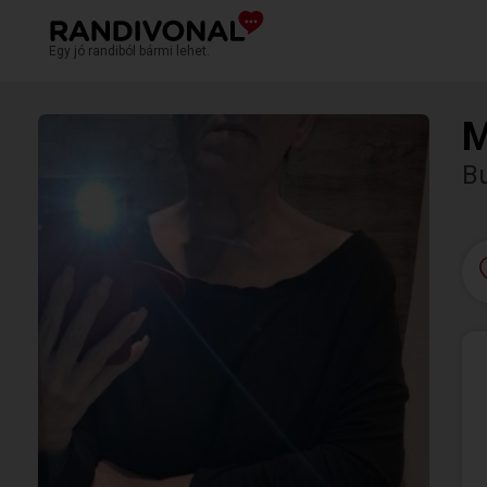
Egy jó randiból bármi lehet.
M
Bu