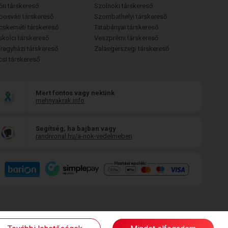
őri társkereső
Szolnoki társkereső
posvári társkereső
Szombathelyi társkereső
cskeméti társkereső
Tatabányai társkereső
skolci társkereső
Veszprémi társkereső
íregyházi társkereső
Zalaegerszegi társkereső
csi társkereső
Mert fontos vagy nekünk
mehnyakrak.info
Segítség, ha bajban vagy
randivonal.hu/a-nok-vedelmeben