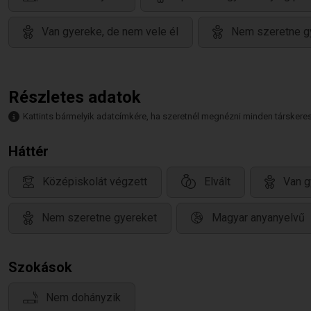
Van gyereke, de nem vele él
Nem szeretne g
Részletes adatok
Kattints bármelyik adatcímkére, ha szeretnél megnézni minden társkeresőt,
Háttér
Középiskolát végzett
Elvált
Van g
Nem szeretne gyereket
Magyar anyanyelvű
Szokások
Nem dohányzik