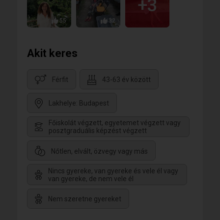
+3
55
32
Akit keres
Férfit
43-63 év között
Lakhelye: Budapest
Főiskolát végzett, egyetemet végzett vagy
posztgraduális képzést végzett
Nőtlen, elvált, özvegy vagy más
Nincs gyereke, van gyereke és vele él vagy
van gyereke, de nem vele él
Nem szeretne gyereket