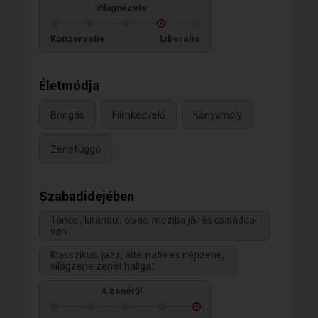
Világnézete
Konzervatív
Liberális
Életmódja
Bringás
Filmkedvelő
Könyvmoly
Zenefüggő
Szabadidejében
Táncol, kirándul, olvas, moziba jár és családdal
van
Klasszikus, jazz, alternativ és népzene,
világzene zenét hallgat
A zenéről