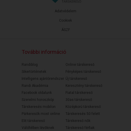
Adatvédelem
Cookiek
ÁSZF
További információ
Randiblog
Online társkereső
Sikertörténetek
Fényképes társkereső
Intelligens ajánlórendszer
Új társkereső
Randi Akadémia
Keresztény társkereső
Facebook oldalunk
Fiatal társkereső
Szerelmi horoszkóp
30as társkereső
Társkeresés mobilon
Középkorú társkereső
Párkeresők most online
Társkeresés 50 felett
Elit társkereső
Társkereső nők
Válófélben lévőknek
Társkereső férfiak