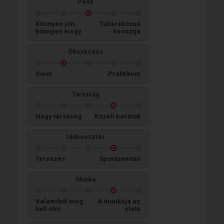
Pénz
Könnyen jön,
Takarékosan
könnyen megy
beosztja
Öltözködés
Divat
Praktikum
Társaság
Nagy társaság
Közeli barátok
Időbeosztás
Tervezés
Spontaneitás
Munka
Valamiből meg
A munkája az
kell élni
élete