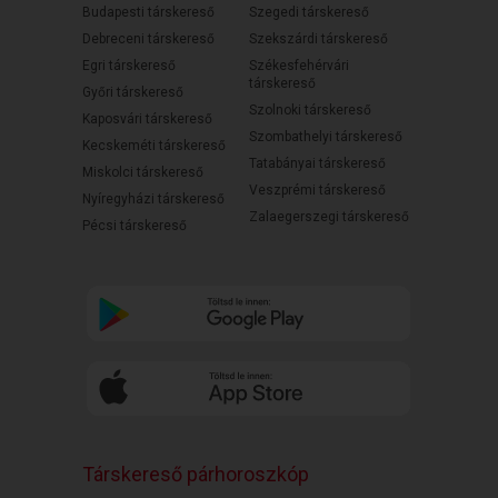
Budapesti társkereső
Szegedi társkereső
Debreceni társkereső
Szekszárdi társkereső
Egri társkereső
Székesfehérvári
társkereső
Győri társkereső
Szolnoki társkereső
Kaposvári társkereső
Szombathelyi társkereső
Kecskeméti társkereső
Tatabányai társkereső
Miskolci társkereső
Veszprémi társkereső
Nyíregyházi társkereső
Zalaegerszegi társkereső
Pécsi társkereső
Társkereső párhoroszkóp