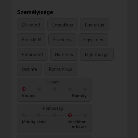
Személyisége
Elhivatott
Empatikus
Energikus
Érdeklődő
Érzékeny
Figyelmes
Határozott
Humoros
Izgő-mozgó
Őszinte
Romantikus
Humor
Vicces
Komoly
Pontosság
Mindig késik
Korábban
érkezik