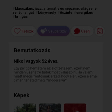
#
klasszikus, jazz, alternativ és népzene, világzene
zenét hallgat
#
könyvmoly
#
őszinte
#
energikus
#
bringás
Tetszik
Üzenj
SzuperSzív
Bemutatkozás
Nikol vagyok 52 éves.
Egy picit pihentetem az előfizetésem, ezért nem
minden üzenetre tudok most válaszolni. Ha valami
miatt mégis fontosnak érzed, hogy elérj, ezen a email
címen teheted meg. *moderálva*
Képek