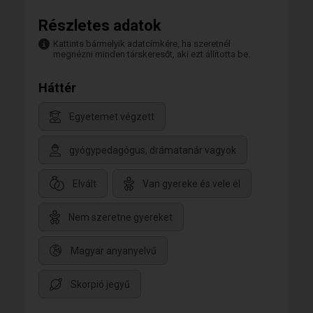
Részletes adatok
Kattints bármelyik adatcímkére, ha szeretnél
megnézni minden társkeresőt, aki ezt állította be.
Háttér
Egyetemet végzett
gyógypedagógus, drámatanár vagyok
Elvált
Van gyereke és vele él
Nem szeretne gyereket
Magyar anyanyelvű
Skorpió jegyű