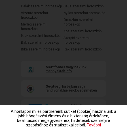
Halak szerelmi horoszkóp
Szűz szerelmi horoszkóp
Vízöntő szerelmi
Nyilas szerelmi horoszkóp
horoszkóp
Oroszlán szerelmi
Mérleg szerelmi
horoszkóp
horoszkóp
Kos szerelmi horoszkóp
Ikrek szerelmi horoszkóp
Skorpió szerelmi
Bak szerelmi horoszkóp
horoszkóp
Bika szerelmi horoszkóp
Rák szerelmi horoszkóp
Mert fontos vagy nekünk
mehnyakrak.info
Segítség, ha bajban vagy
randivonal.hu/a-nok-vedelmeben
A honlapon mi és partnereink sütiket (cookie) használunk a
jobb böngészési élmény és a biztonság érdekében,
beállításaid megjegyzéséhez, hirdetések személyre
szabásához és statisztikai célból.
További