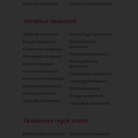
Diplomás társkereső
Szerelem első keresésre
Tematikus társkereső
Állatbarát társkereső
Sorozatfüggő társkereső
Bringás társkereső
Színházkedvelő
társkereső
Ezermester társkereső
Táncoslábú társkereső
Filmkedvelő társkereső
Társasjátékozós
Gamer társkereső
társkereső
Humoros társkereső
Vegetáriánus társkereső
Kertészkedő társkereső
Zenefüggő társkereső
Könyvmoly társkereső
Elvált társkeresők
Motoros társkereső
Özvegy társkeresők
Spirituális társkereső
Gyermekes társkeresők
Társkeresés régiók szerint
Békéscsabai társkereső
Salgótarjáni társkereső