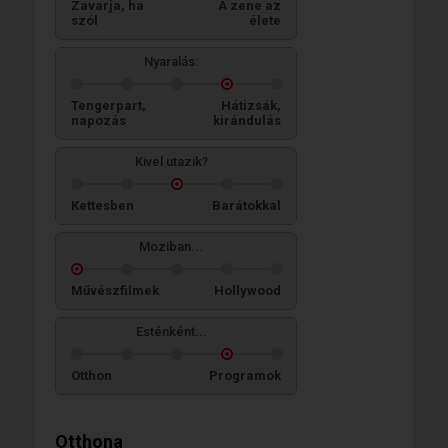
Zavarja, ha
A zene az
szól
élete
Nyaralás:
Tengerpart,
Hátizsák,
napozás
kirándulás
Kivel utazik?
Kettesben
Barátokkal
Moziban...
Művészfilmek
Hollywood
Esténként...
Otthon
Programok
Otthona