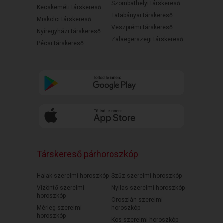
Szombathelyi társkereső
Kecskeméti társkereső
Tatabányai társkereső
Miskolci társkereső
Veszprémi társkereső
Nyíregyházi társkereső
Zalaegerszegi társkereső
Pécsi társkereső
Társkereső párhoroszkóp
Halak szerelmi horoszkóp
Szűz szerelmi horoszkóp
Vízöntő szerelmi
Nyilas szerelmi horoszkóp
horoszkóp
Oroszlán szerelmi
Mérleg szerelmi
horoszkóp
horoszkóp
Kos szerelmi horoszkóp