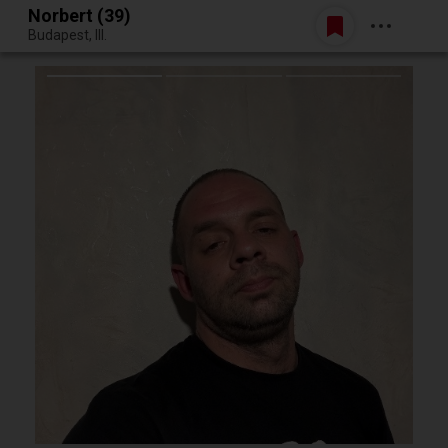
Norbert (39)
Belépés
Budapest, III.
Egy jó randiból bármi lehet.