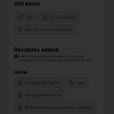
Akit keres
Nőt
19-53 év között
Max. 50 km-re a lakhelyemtől
Részletes adatok
Kattints bármelyik adatcímkére, ha szeretnél
megnézni minden társkeresőt, aki ezt állította be.
Háttér
Középiskolát végzett
Más
Van gyereke és vele él
Még nem tudja, hogy szeretne-e gyereket