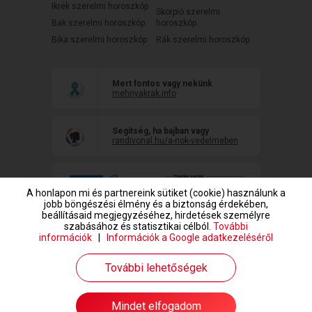
Ikrek szerelmi horoszkóp
Skorpió szerelmi
Bak szerelmi horoszkóp
horoszkóp
Bika szerelmi horoszkóp
Rák szerelmi horoszkóp
Mert fontos vagy nekünk
mehnyakrak.info
Segítség, ha bajban vagy
randivonal.hu/a-nok-vedelmeben
A honlapon mi és partnereink sütiket (cookie) használunk a
jobb böngészési élmény és a biztonság érdekében,
beállításaid megjegyzéséhez, hirdetések személyre
szabásához és statisztikai célból.
További
információk
|
Információk a Google adatkezeléséről
www.randivonal.hu © Copyright 1999-2026 Dating Central Europe Zrt.
További lehetőségek
Mindet elfogadom