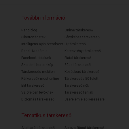
További információ
Randiblog
Online társkereső
Sikertörténetek
Fényképes társkereső
Intelligens ajánlórendszer
Új társkereső
Randi Akadémia
Keresztény társkereső
Facebook oldalunk
Fiatal társkereső
Szerelmi horoszkóp
30as társkereső
Társkeresés mobilon
Középkorú társkereső
Párkeresők most online
Társkeresés 50 felett
Elit társkereső
Társkereső nők
Válófélben lévőknek
Társkereső férfiak
Diplomás társkereső
Szerelem első keresésre
Tematikus társkereső
Állatbarát társkereső
Sorozatfüggő társkereső