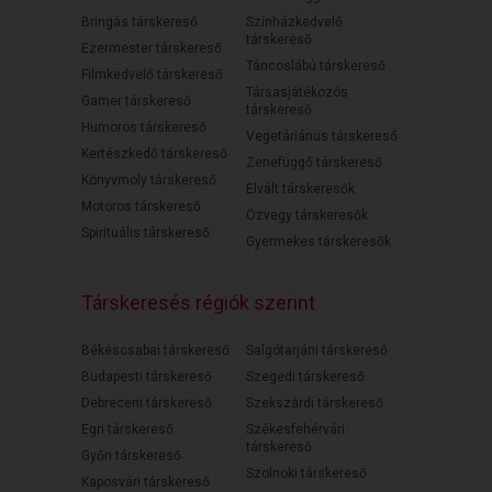
Bringás társkereső
Színházkedvelő
társkereső
Ezermester társkereső
Táncoslábú társkereső
Filmkedvelő társkereső
Társasjátékozós
Gamer társkereső
társkereső
Humoros társkereső
Vegetáriánus társkereső
Kertészkedő társkereső
Zenefüggő társkereső
Könyvmoly társkereső
Elvált társkeresők
Motoros társkereső
Özvegy társkeresők
Spirituális társkereső
Gyermekes társkeresők
Társkeresés régiók szerint
Békéscsabai társkereső
Salgótarjáni társkereső
Budapesti társkereső
Szegedi társkereső
Debreceni társkereső
Szekszárdi társkereső
Egri társkereső
Székesfehérvári
társkereső
Győri társkereső
Szolnoki társkereső
Kaposvári társkereső