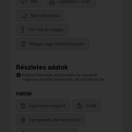
Nőt
Legalább 67 éves
Nem dohányzik
154-168 cm magas
Átlagos vagy néhány kg plusz
Részletes adatok
Kattints bármelyik adatcímkére, ha szeretnél
megnézni minden társkeresőt, aki ezt állította be.
Háttér
Egyetemet végzett
Elvált
Van gyereke, de nem vele él