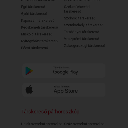
Debreceni társkereső
Szekszárdi társkereső
Egri társkereső
Székesfehérvári
társkereső
Győri társkereső
Szolnoki társkereső
Kaposvári társkereső
Szombathelyi társkereső
Kecskeméti társkereső
Tatabányai társkereső
Miskolci társkereső
Veszprémi társkereső
Nyíregyházi társkereső
Zalaegerszegi társkereső
Pécsi társkereső
Társkereső párhoroszkóp
Halak szerelmi horoszkóp
Szűz szerelmi horoszkóp