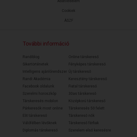
Adatvédelem
Cookiek
ÁSZF
További információ
Randiblog
Online társkereső
Sikertörténetek
Fényképes társkereső
Intelligens ajánlórendszer
Új társkereső
Randi Akadémia
Keresztény társkereső
Facebook oldalunk
Fiatal társkereső
Szerelmi horoszkóp
30as társkereső
Társkeresés mobilon
Középkorú társkereső
Párkeresők most online
Társkeresés 50 felett
Elit társkereső
Társkereső nők
Válófélben lévőknek
Társkereső férfiak
Diplomás társkereső
Szerelem első keresésre