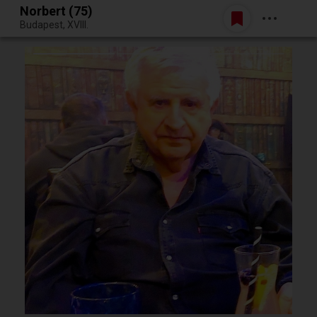
Norbert (75)
Belépés
Budapest, XVIII.
Egy jó randiból bármi lehet.