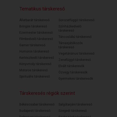
Tematikus társkereső
Állatbarát társkereső
Sorozatfüggő társkereső
Bringás társkereső
Színházkedvelő
társkereső
Ezermester társkereső
Táncoslábú társkereső
Filmkedvelő társkereső
Társasjátékozós
Gamer társkereső
társkereső
Humoros társkereső
Vegetáriánus társkereső
Kertészkedő társkereső
Zenefüggő társkereső
Könyvmoly társkereső
Elvált társkeresők
Motoros társkereső
Özvegy társkeresők
Spirituális társkereső
Gyermekes társkeresők
Társkeresés régiók szerint
Békéscsabai társkereső
Salgótarjáni társkereső
Budapesti társkereső
Szegedi társkereső