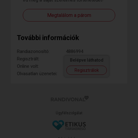
Írd meg a saját szerelmes történetedet!
Megtalálom a párom
További információk
Randiazonosító:
4886994
Regisztrált:
Belépve láthatod
Online volt:
Regisztrálok
Olvasatlan üzenetei:
Ügyfélszolgálat