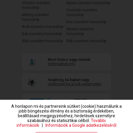
Vízöntő szerelmi
Nyilas szerelmi horoszkóp
horoszkóp
Oroszlán szerelmi
Mérleg szerelmi
horoszkóp
horoszkóp
Kos szerelmi horoszkóp
Ikrek szerelmi horoszkóp
Skorpió szerelmi
Bak szerelmi horoszkóp
horoszkóp
Bika szerelmi horoszkóp
Rák szerelmi horoszkóp
Mert fontos vagy nekünk
mehnyakrak.info
Segítség, ha bajban vagy
randivonal.hu/a-nok-vedelmeben
A honlapon mi és partnereink sütiket (cookie) használunk a
jobb böngészési élmény és a biztonság érdekében,
beállításaid megjegyzéséhez, hirdetések személyre
szabásához és statisztikai célból.
További
információk
|
Információk a Google adatkezeléséről