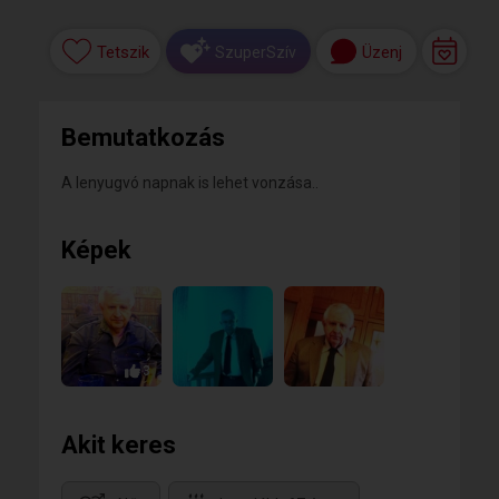
Tetszik
Üzenj
SzuperSzív
Bemutatkozás
A lenyugvó napnak is lehet vonzása..
Képek
3
Akit keres