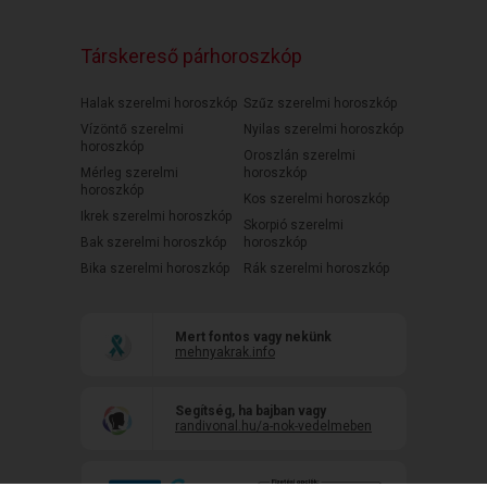
Társkereső párhoroszkóp
Halak szerelmi horoszkóp
Szűz szerelmi horoszkóp
Vízöntő szerelmi
Nyilas szerelmi horoszkóp
horoszkóp
Oroszlán szerelmi
Mérleg szerelmi
horoszkóp
horoszkóp
Kos szerelmi horoszkóp
Ikrek szerelmi horoszkóp
Skorpió szerelmi
Bak szerelmi horoszkóp
horoszkóp
Bika szerelmi horoszkóp
Rák szerelmi horoszkóp
Mert fontos vagy nekünk
mehnyakrak.info
Segítség, ha bajban vagy
randivonal.hu/a-nok-vedelmeben