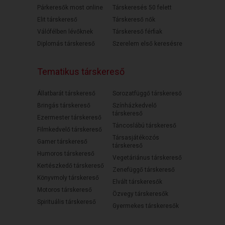
Párkeresők most online
Társkeresés 50 felett
Elit társkereső
Társkereső nők
Válófélben lévőknek
Társkereső férfiak
Diplomás társkereső
Szerelem első keresésre
Tematikus társkereső
Állatbarát társkereső
Sorozatfüggő társkereső
Bringás társkereső
Színházkedvelő
társkereső
Ezermester társkereső
Táncoslábú társkereső
Filmkedvelő társkereső
Társasjátékozós
Gamer társkereső
társkereső
Humoros társkereső
Vegetáriánus társkereső
Kertészkedő társkereső
Zenefüggő társkereső
Könyvmoly társkereső
Elvált társkeresők
Motoros társkereső
Özvegy társkeresők
Spirituális társkereső
Gyermekes társkeresők