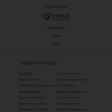
Ügyfélszolgálat
Adatvédelem
Cookiek
ÁSZF
További információ
Randiblog
Online társkereső
Sikertörténetek
Fényképes társkereső
Intelligens ajánlórendszer
Új társkereső
Randi Akadémia
Keresztény társkereső
Facebook oldalunk
Fiatal társkereső
Szerelmi horoszkóp
30as társkereső
Társkeresés mobilon
Középkorú társkereső