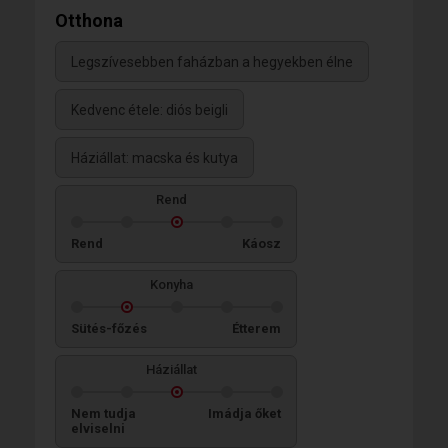
Otthona
Legszívesebben faházban a hegyekben élne
Kedvenc étele: diós beigli
Háziállat: macska és kutya
Rend
Rend
Káosz
Konyha
Sütés-főzés
Étterem
Háziállat
Nem tudja
Imádja őket
elviselni