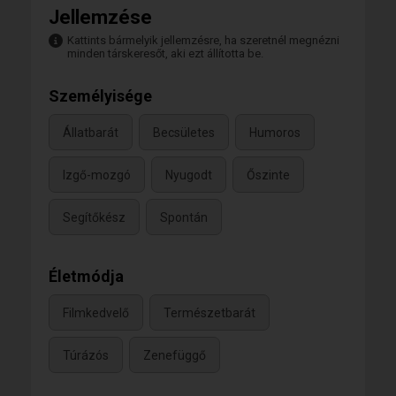
Jellemzése
Kattints bármelyik jellemzésre, ha szeretnél megnézni
minden társkeresőt, aki ezt állította be.
Személyisége
Állatbarát
Becsületes
Humoros
Izgő-mozgó
Nyugodt
Őszinte
Segítőkész
Spontán
Életmódja
Filmkedvelő
Természetbarát
Túrázós
Zenefüggő