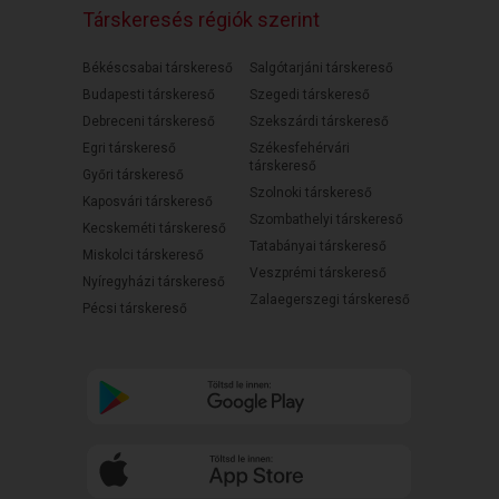
Társkeresés régiók szerint
Békéscsabai társkereső
Salgótarjáni társkereső
Budapesti társkereső
Szegedi társkereső
Debreceni társkereső
Szekszárdi társkereső
Egri társkereső
Székesfehérvári
társkereső
Győri társkereső
Szolnoki társkereső
Kaposvári társkereső
Szombathelyi társkereső
Kecskeméti társkereső
Tatabányai társkereső
Miskolci társkereső
Veszprémi társkereső
Nyíregyházi társkereső
Zalaegerszegi társkereső
Pécsi társkereső