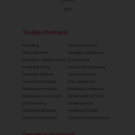
Cookiek
ÁSZF
További információ
Randiblog
Online társkereső
Sikertörténetek
Fényképes társkereső
Intelligens ajánlórendszer
Új társkereső
Randi Akadémia
Keresztény társkereső
Facebook oldalunk
Fiatal társkereső
Szerelmi horoszkóp
30as társkereső
Társkeresés mobilon
Középkorú társkereső
Párkeresők most online
Társkeresés 50 felett
Elit társkereső
Társkereső nők
Válófélben lévőknek
Társkereső férfiak
Diplomás társkereső
Szerelem első keresésre
Tematikus társkereső