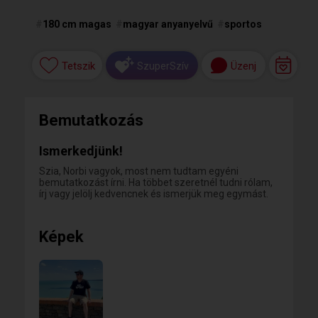
#
180 cm magas
#
magyar anyanyelvű
#
sportos
Tetszik
Üzenj
SzuperSzív
Bemutatkozás
Ismerkedjünk!
Szia, Norbi vagyok, most nem tudtam egyéni
bemutatkozást írni. Ha többet szeretnél tudni rólam,
írj vagy jelölj kedvencnek és ismerjük meg egymást.
Képek