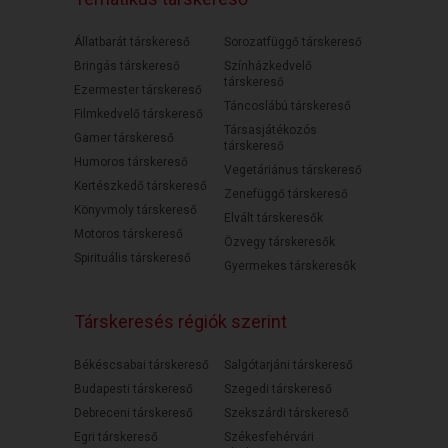
Állatbarát társkereső
Sorozatfüggő társkereső
Bringás társkereső
Színházkedvelő
társkereső
Ezermester társkereső
Táncoslábú társkereső
Filmkedvelő társkereső
Társasjátékozós
Gamer társkereső
társkereső
Humoros társkereső
Vegetáriánus társkereső
Kertészkedő társkereső
Zenefüggő társkereső
Könyvmoly társkereső
Elvált társkeresők
Motoros társkereső
Özvegy társkeresők
Spirituális társkereső
Gyermekes társkeresők
Társkeresés régiók szerint
Békéscsabai társkereső
Salgótarjáni társkereső
Budapesti társkereső
Szegedi társkereső
Debreceni társkereső
Szekszárdi társkereső
Egri társkereső
Székesfehérvári