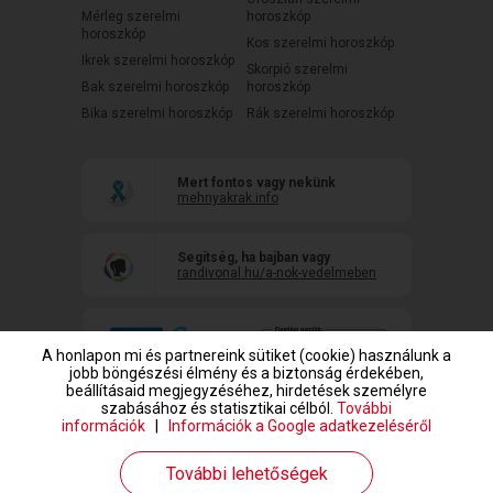
Mérleg szerelmi
horoszkóp
horoszkóp
Kos szerelmi horoszkóp
Ikrek szerelmi horoszkóp
Skorpió szerelmi
Bak szerelmi horoszkóp
horoszkóp
Bika szerelmi horoszkóp
Rák szerelmi horoszkóp
Mert fontos vagy nekünk
mehnyakrak.info
Segítség, ha bajban vagy
randivonal.hu/a-nok-vedelmeben
A honlapon mi és partnereink sütiket (cookie) használunk a
jobb böngészési élmény és a biztonság érdekében,
beállításaid megjegyzéséhez, hirdetések személyre
szabásához és statisztikai célból.
További
információk
|
Információk a Google adatkezeléséről
www.randivonal.hu © Copyright 1999-2026 Dating Central Europe Zrt.
További lehetőségek