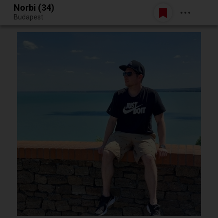
Norbi (34)
Belépés
Budapest
Egy jó randiból bármi lehet.