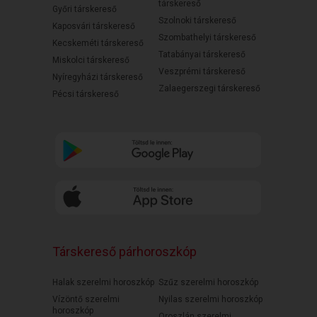
társkereső
Győri társkereső
Szolnoki társkereső
Kaposvári társkereső
Szombathelyi társkereső
Kecskeméti társkereső
Tatabányai társkereső
Miskolci társkereső
Veszprémi társkereső
Nyíregyházi társkereső
Zalaegerszegi társkereső
Pécsi társkereső
Társkereső párhoroszkóp
Halak szerelmi horoszkóp
Szűz szerelmi horoszkóp
Vízöntő szerelmi
Nyilas szerelmi horoszkóp
horoszkóp
Oroszlán szerelmi