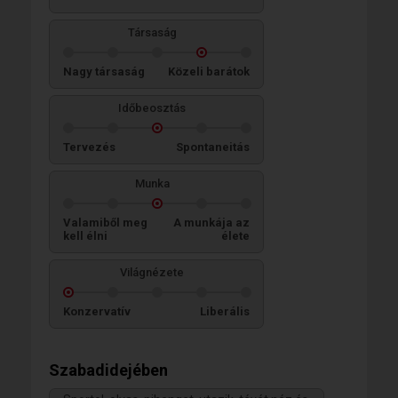
Társaság
Nagy társaság
Közeli barátok
Időbeosztás
Tervezés
Spontaneitás
Munka
Valamiből meg
A munkája az
kell élni
élete
Világnézete
Konzervatív
Liberális
Szabadidejében