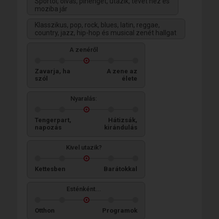
Sportol, olvas, pihenget, utazik, tévét néz és
moziba jár
Klasszikus, pop, rock, blues, latin, reggae,
country, jazz, hip-hop és musical zenét hallgat
A zenéről
Zavarja, ha
A zene az
szól
élete
Nyaralás:
Tengerpart,
Hátizsák,
napozás
kirándulás
Kivel utazik?
Kettesben
Barátokkal
Esténként...
Otthon
Programok