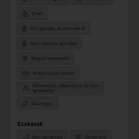
Elvált
Van gyereke, de nem vele él
Nem szeretne gyereket
Magyar anyanyelvű
Angol nyelven beszél
Református vallású (hisz, de nem
gyakorolja)
Szűz jegyű
Szokások
Nem dohányzik
Mindenevő