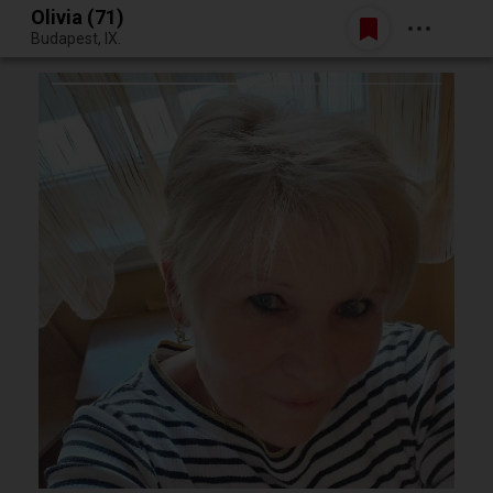
Olivia (71)
Belépés
Budapest, IX.
Egy jó randiból bármi lehet.