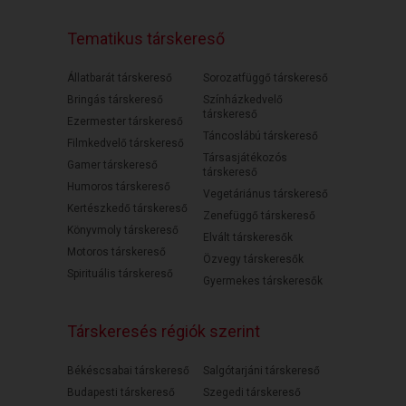
Tematikus társkereső
Állatbarát társkereső
Sorozatfüggő társkereső
Bringás társkereső
Színházkedvelő
társkereső
Ezermester társkereső
Táncoslábú társkereső
Filmkedvelő társkereső
Társasjátékozós
Gamer társkereső
társkereső
Humoros társkereső
Vegetáriánus társkereső
Kertészkedő társkereső
Zenefüggő társkereső
Könyvmoly társkereső
Elvált társkeresők
Motoros társkereső
Özvegy társkeresők
Spirituális társkereső
Gyermekes társkeresők
Társkeresés régiók szerint
Békéscsabai társkereső
Salgótarjáni társkereső
Budapesti társkereső
Szegedi társkereső