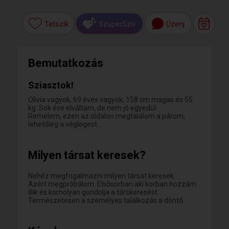
Tetszik
Üzenj
SzuperSzív
Bemutatkozás
Sziasztok!
Olivia vagyok, 69 éves vagyok, 158 cm magas és 55
kg. Sok éve elváltam, de nem jó egyedül.
Remélem, ezen az oldalon megtalálom a párom,
lehetőleg a véglegest.
Milyen társat keresek?
Nehéz megfogalmazni milyen társat keresek.
Azért megpróbálom. Elsősorban aki korban hozzám
illik és komolyan gondolja a társkeresést.
Természetesen a személyes találkozás a döntő.