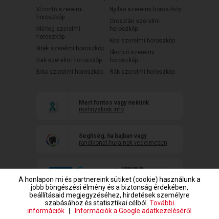
Vízöntő szerelmi
Nyilas szerelmi horoszkóp
horoszkóp
Oroszlán szerelmi
Mérleg szerelmi
horoszkóp
horoszkóp
Kos szerelmi horoszkóp
Ikrek szerelmi horoszkóp
Skorpió szerelmi
Bak szerelmi horoszkóp
horoszkóp
Bika szerelmi horoszkóp
Rák szerelmi horoszkóp
Mert fontos vagy nekünk
mehnyakrak.info
Segítség, ha bajban vagy
randivonal.hu/a-nok-vedelmeben
A honlapon mi és partnereink sütiket (cookie) használunk a
jobb böngészési élmény és a biztonság érdekében,
beállításaid megjegyzéséhez, hirdetések személyre
szabásához és statisztikai célból.
További
információk
|
Információk a Google adatkezeléséről