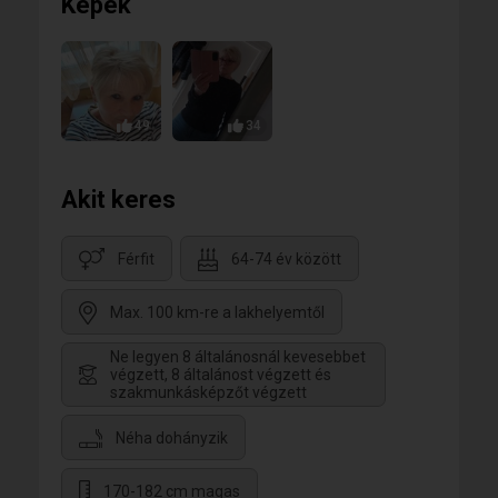
Képek
49
34
Akit keres
Férfit
64-74 év között
Max. 100 km-re a lakhelyemtől
Ne legyen 8 általánosnál kevesebbet
végzett, 8 általánost végzett és
szakmunkásképzőt végzett
Néha dohányzik
170-182 cm magas