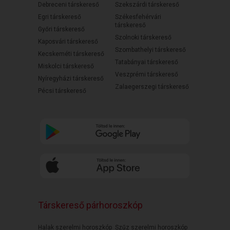
Debreceni társkereső
Szekszárdi társkereső
Egri társkereső
Székesfehérvári
társkereső
Győri társkereső
Szolnoki társkereső
Kaposvári társkereső
Szombathelyi társkereső
Kecskeméti társkereső
Tatabányai társkereső
Miskolci társkereső
Veszprémi társkereső
Nyíregyházi társkereső
Zalaegerszegi társkereső
Pécsi társkereső
Társkereső párhoroszkóp
Halak szerelmi horoszkóp
Szűz szerelmi horoszkóp