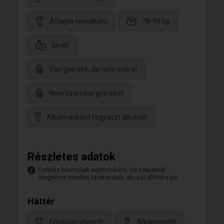
Átlagos testalkatú
78-93 kg
Elvált
Van gyereke, de nem vele él
Nem szeretne gyereket
Alkalmanként fogyaszt alkoholt
Részletes adatok
Kattints bármelyik adatcímkére, ha szeretnél
megnézni minden társkeresőt, aki ezt állította be.
Háttér
Főiskolát végzett
Alkalmazott