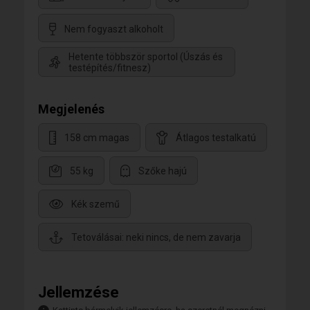
Nem fogyaszt alkoholt
Hetente többször sportol (Úszás és
testépítés/fitnesz)
Megjelenés
158 cm magas
Átlagos testalkatú
55 kg
Szőke hajú
Kék szemű
Tetoválásai: neki nincs, de nem zavarja
Jellemzése