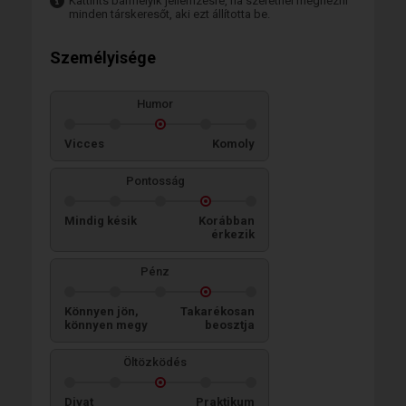
Kattints bármelyik jellemzésre, ha szeretnél megnézni
minden társkeresőt, aki ezt állította be.
Személyisége
Humor
Vicces
Komoly
Pontosság
Mindig késik
Korábban
érkezik
Pénz
Könnyen jön,
Takarékosan
könnyen megy
beosztja
Öltözködés
Divat
Praktikum