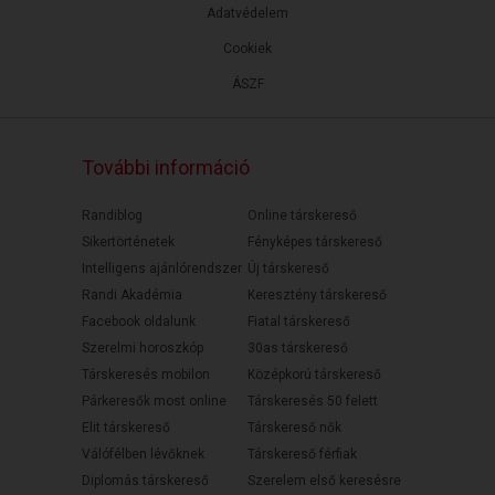
Adatvédelem
Cookiek
ÁSZF
További információ
Randiblog
Online társkereső
Sikertörténetek
Fényképes társkereső
Intelligens ajánlórendszer
Új társkereső
Randi Akadémia
Keresztény társkereső
Facebook oldalunk
Fiatal társkereső
Szerelmi horoszkóp
30as társkereső
Társkeresés mobilon
Középkorú társkereső
Párkeresők most online
Társkeresés 50 felett
Elit társkereső
Társkereső nők
Válófélben lévőknek
Társkereső férfiak
Diplomás társkereső
Szerelem első keresésre