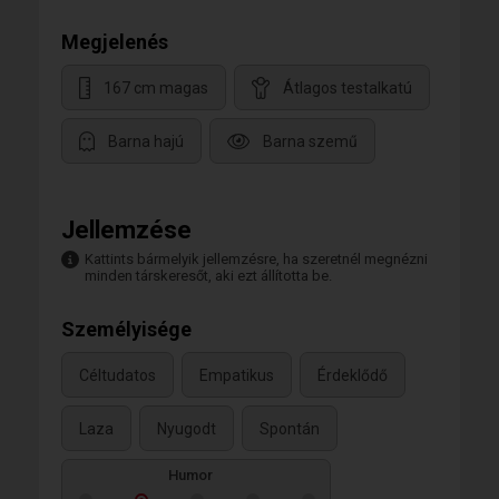
Megjelenés
167 cm magas
Átlagos testalkatú
Barna hajú
Barna szemű
Jellemzése
Kattints bármelyik jellemzésre, ha szeretnél megnézni
minden társkeresőt, aki ezt állította be.
Személyisége
Céltudatos
Empatikus
Érdeklődő
Laza
Nyugodt
Spontán
Humor