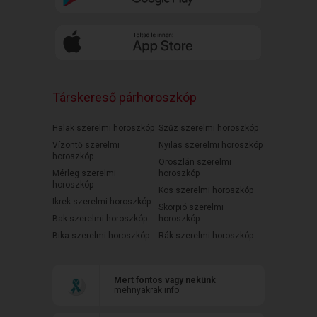
Társkereső párhoroszkóp
Halak szerelmi horoszkóp
Szűz szerelmi horoszkóp
Vízöntő szerelmi
Nyilas szerelmi horoszkóp
horoszkóp
Oroszlán szerelmi
Mérleg szerelmi
horoszkóp
horoszkóp
Kos szerelmi horoszkóp
Ikrek szerelmi horoszkóp
Skorpió szerelmi
Bak szerelmi horoszkóp
horoszkóp
Bika szerelmi horoszkóp
Rák szerelmi horoszkóp
Mert fontos vagy nekünk
mehnyakrak.info