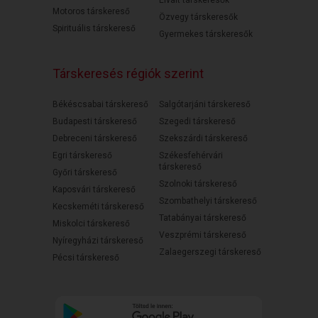
Motoros társkereső
Özvegy társkeresők
Spirituális társkereső
Gyermekes társkeresők
Társkeresés régiók szerint
Békéscsabai társkereső
Salgótarjáni társkereső
Budapesti társkereső
Szegedi társkereső
Debreceni társkereső
Szekszárdi társkereső
Egri társkereső
Székesfehérvári
társkereső
Győri társkereső
Szolnoki társkereső
Kaposvári társkereső
Szombathelyi társkereső
Kecskeméti társkereső
Tatabányai társkereső
Miskolci társkereső
Veszprémi társkereső
Nyíregyházi társkereső
Zalaegerszegi társkereső
Pécsi társkereső