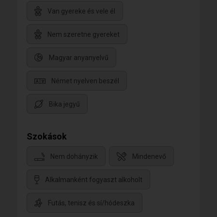
Van gyereke és vele él
Nem szeretne gyereket
Magyar anyanyelvű
Német nyelven beszél
Bika jegyű
Szokások
Nem dohányzik
Mindenevő
Alkalmanként fogyaszt alkoholt
Futás, tenisz és sí/hódeszka