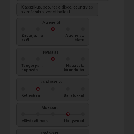
Klasszikus, pop, rock, disco, country és
szimfonikus zenét hallgat
A zenéről
Zavarja, ha
A zene az
szól
élete
Nyaralás:
Tengerpart,
Hátizsák,
napozás
kirándulás
Kivel utazik?
Kettesben
Barátokkal
Moziban...
Művészfilmek
Hollywood
Esténként...