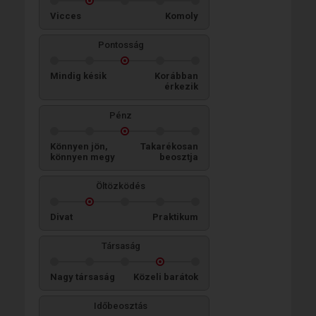
Vicces
Komoly
Pontosság
Mindig késik
Korábban
érkezik
Pénz
Könnyen jön,
Takarékosan
könnyen megy
beosztja
Öltözködés
Divat
Praktikum
Társaság
Nagy társaság
Közeli barátok
Időbeosztás