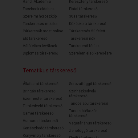
Randi Akadémia
Keresztény társkereső
Facebook oldalunk
Fiatal társkereső
Szerelmi horoszkóp
30as társkereső
Társkeresés mobilon
Középkorú társkereső
Párkeresők most online
Társkeresés 50 felett
Elit társkereső
Társkereső nők
Válófélben lévőknek
Társkereső férfiak
Diplomás társkereső
Szerelem első keresésre
Tematikus társkereső
Állatbarát társkereső
Sorozatfüggő társkereső
Bringás társkereső
Színházkedvelő
társkereső
Ezermester társkereső
Táncoslábú társkereső
Filmkedvelő társkereső
Társasjátékozós
Gamer társkereső
társkereső
Humoros társkereső
Vegetáriánus társkereső
Kertészkedő társkereső
Zenefüggő társkereső
Könyvmoly társkereső
Elvált társkeresők