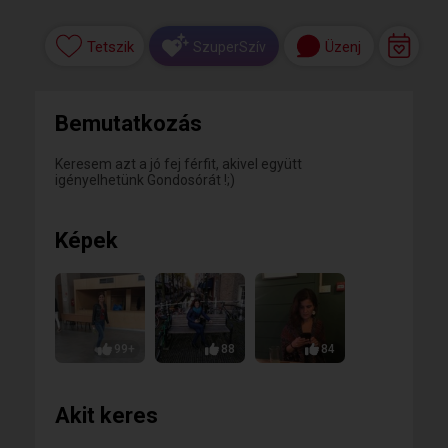
Tetszik
Üzenj
SzuperSzív
Bemutatkozás
Keresem azt a jó fej férfit, akivel együtt
igényelhetünk Gondosórát !;)
Képek
99+
88
84
Akit keres