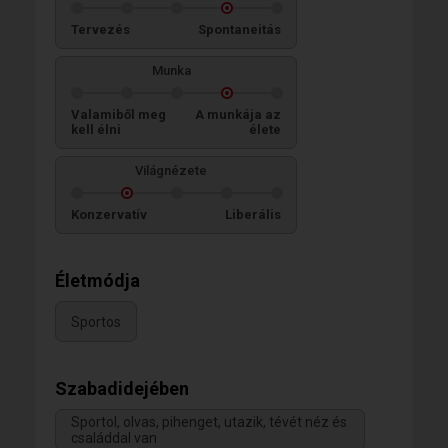
Tervezés
Spontaneitás
Munka
Valamiből meg
A munkája az
kell élni
élete
Világnézete
Konzervatív
Liberális
Életmódja
Sportos
Szabadidejében
Sportol, olvas, pihenget, utazik, tévét néz és
családdal van