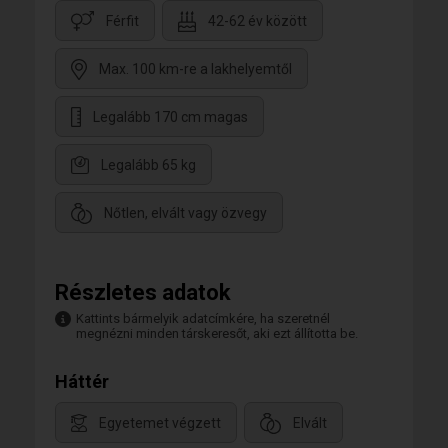
Férfit
42-62 év között
Max. 100 km-re a lakhelyemtől
Legalább 170 cm magas
Legalább 65 kg
Nőtlen, elvált vagy özvegy
Részletes adatok
Kattints bármelyik adatcímkére, ha szeretnél
megnézni minden társkeresőt, aki ezt állította be.
Háttér
Egyetemet végzett
Elvált