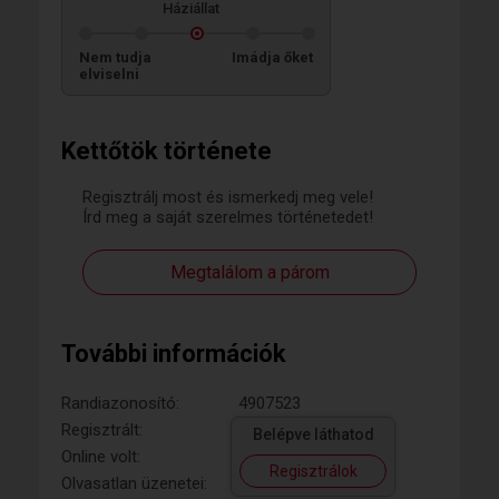
Háziállat
Nem tudja
Imádja őket
elviselni
Kettőtök története
Regisztrálj most és ismerkedj meg vele!
Írd meg a saját szerelmes történetedet!
Megtalálom a párom
További információk
Randiazonosító:
4907523
Regisztrált:
Belépve láthatod
Online volt:
Regisztrálok
Olvasatlan üzenetei: