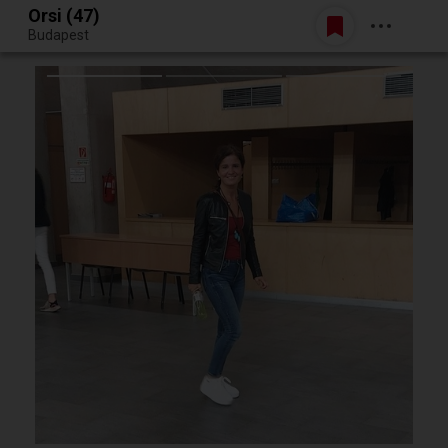
Orsi (47)
Belépés
Budapest
Egy jó randiból bármi lehet.