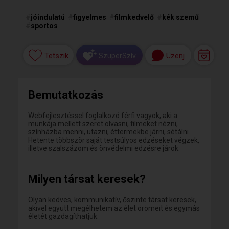
#
jóindulatú
#
figyelmes
#
filmkedvelő
#
kék szemű
#
sportos
Tetszik
Üzenj
SzuperSzív
Bemutatkozás
Webfejlesztéssel foglalkozó férfi vagyok, aki a
munkája mellett szeret olvasni, filmeket nézni,
színházba menni, utazni, éttermekbe járni, sétálni.
Hetente többször saját testsúlyos edzéseket végzek,
illetve szalszázom és önvédelmi edzésre járok.
Milyen társat keresek?
Olyan kedves, kommunikatív, őszinte társat keresek,
akivel együtt megélhetem az élet örömeit és egymás
életét gazdagíthatjuk.