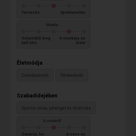
Tervezés
Spontaneitás
Munka
Valamiből meg
A munkája az
kell élni
élete
Életmódja
Csendszerető
Filmkedvelő
Szabadidejében
Sportol, olvas, pihenget és tévét néz
A zenéről
Zavarja, ha
A zene az