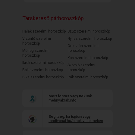
Társkereső párhoroszkóp
Halak szerelmi horoszkóp
Szűz szerelmi horoszkóp
Vízöntő szerelmi
Nyilas szerelmi horoszkóp
horoszkóp
Oroszlán szerelmi
Mérleg szerelmi
horoszkóp
horoszkóp
Kos szerelmi horoszkóp
Ikrek szerelmi horoszkóp
Skorpió szerelmi
Bak szerelmi horoszkóp
horoszkóp
Bika szerelmi horoszkóp
Rák szerelmi horoszkóp
Mert fontos vagy nekünk
mehnyakrak.info
Segítség, ha bajban vagy
randivonal.hu/a-nok-vedelmeben