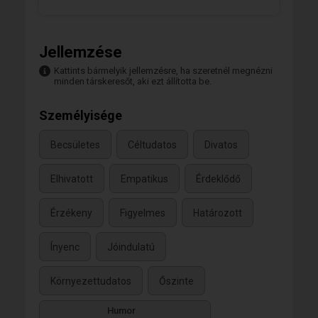
Jellemzése
Kattints bármelyik jellemzésre, ha szeretnél megnézni
minden társkeresőt, aki ezt állította be.
Személyisége
Becsületes
Céltudatos
Divatos
Elhivatott
Empatikus
Érdeklődő
Érzékeny
Figyelmes
Határozott
Ínyenc
Jóindulatú
Környezettudatos
Őszinte
Humor