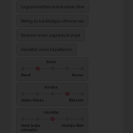
Legszívesebben külvárosban élne
Meleg és barátságos otthona van
Kedvenc étele: paprikás krumpli
Háziállat: nincs háziállatom
Rend
Rend
Káosz
Konyha
Sütés-főzés
Étterem
Háziállat
Nem tudja
Imádja őket
elviselni