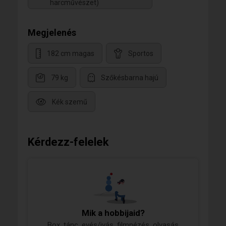
harcművészet)
Megjelenés
182 cm magas
Sportos
79 kg
Szőkésbarna hajú
Kék szemű
Kérdezz-felelek
Mik a hobbijaid?
Box, tánc, evés/ivás, filmnézés, olvasás