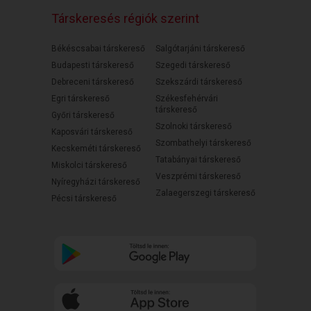
Társkeresés régiók szerint
Békéscsabai társkereső
Salgótarjáni társkereső
Budapesti társkereső
Szegedi társkereső
Debreceni társkereső
Szekszárdi társkereső
Egri társkereső
Székesfehérvári
társkereső
Győri társkereső
Szolnoki társkereső
Kaposvári társkereső
Szombathelyi társkereső
Kecskeméti társkereső
Tatabányai társkereső
Miskolci társkereső
Veszprémi társkereső
Nyíregyházi társkereső
Zalaegerszegi társkereső
Pécsi társkereső