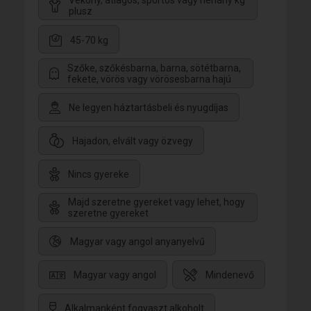
Vékony, átlagos, sportos vagy néhány kg
plusz
45-70 kg
Szőke, szőkésbarna, barna, sötétbarna,
fekete, vörös vagy vörösesbarna hajú
Ne legyen háztartásbeli és nyugdíjas
Hajadon, elvált vagy özvegy
Nincs gyereke
Majd szeretne gyereket vagy lehet, hogy
szeretne gyereket
Magyar vagy angol anyanyelvű
Magyar vagy angol
Mindenevő
Alkalmanként fogyaszt alkoholt