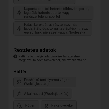
Naponta sportol, hetente többször sportol,
legalább hetente sportol vagy
rendszertelenül sportol
Futás, kerékpár, úszás, tenisz, más
labdajáték, jóga/torna, testépítés/fitnesz,
egyéb, harcművészet vagy sí/hódeszka
Részletes adatok
Kattints bármelyik adatcímkére, ha szeretnél
megnézni minden társkeresőt, aki ezt állította be.
Háttér
Felsőfokú tanfolyamot végzett
(Webfejlesztés)
Alkalmazott (Webfejlesztés)
Nőtlen
Nincs gyereke