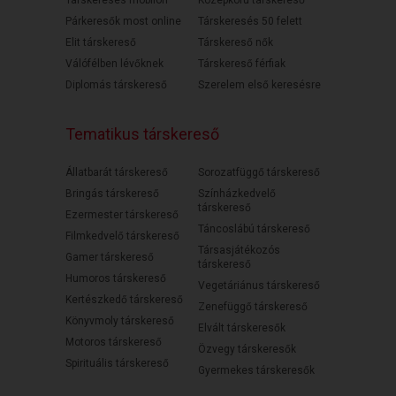
Társkeresés mobilon
Középkorú társkereső
Párkeresők most online
Társkeresés 50 felett
Elit társkereső
Társkereső nők
Válófélben lévőknek
Társkereső férfiak
Diplomás társkereső
Szerelem első keresésre
Tematikus társkereső
Állatbarát társkereső
Sorozatfüggő társkereső
Bringás társkereső
Színházkedvelő
társkereső
Ezermester társkereső
Táncoslábú társkereső
Filmkedvelő társkereső
Társasjátékozós
Gamer társkereső
társkereső
Humoros társkereső
Vegetáriánus társkereső
Kertészkedő társkereső
Zenefüggő társkereső
Könyvmoly társkereső
Elvált társkeresők
Motoros társkereső
Özvegy társkeresők
Spirituális társkereső
Gyermekes társkeresők