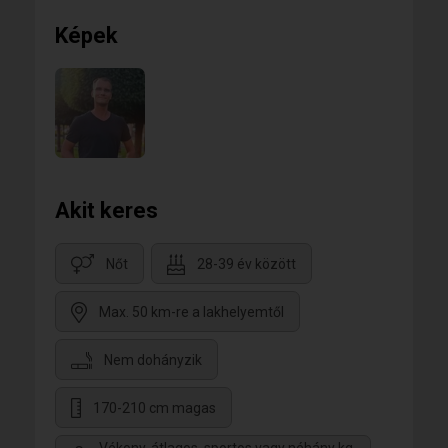
Képek
Akit keres
Nőt
28-39 év között
Max. 50 km-re a lakhelyemtől
Nem dohányzik
170-210 cm magas