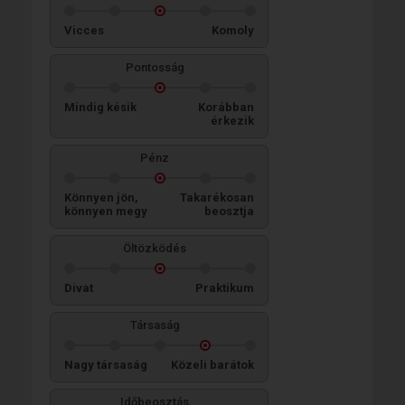
Vicces
Komoly
Pontosság
Mindig késik
Korábban
érkezik
Pénz
Könnyen jön,
Takarékosan
könnyen megy
beosztja
Öltözködés
Divat
Praktikum
Társaság
Nagy társaság
Közeli barátok
Időbeosztás