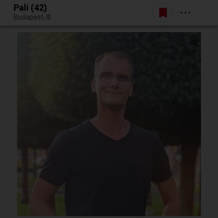
Pali (42)
Belépés
Budapest, III.
Egy jó randiból bármi lehet.