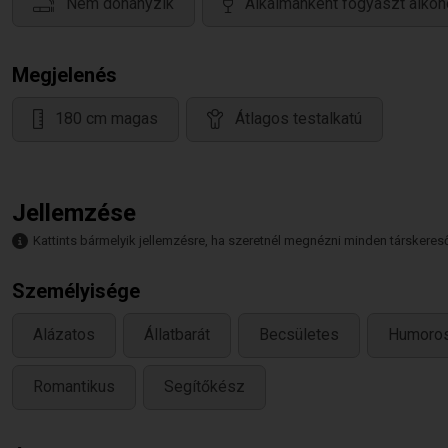
Nem dohányzik
Alkalmanként fogyaszt alkoh
Megjelenés
180 cm magas
Átlagos testalkatú
Jellemzése
Kattints bármelyik jellemzésre, ha szeretnél megnézni minden társkeresőt,
Személyisége
Alázatos
Állatbarát
Becsületes
Humoro
Romantikus
Segítőkész