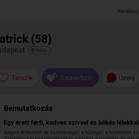
Randiblog
atrick (58)
udapest
Térkép
Tetszik
SzuperSzív
Üzenj
Bemutatkozás
Egy érett férfi, kedves szívvel és békés lélekkel
Nagyra értékelem az őszinteséget, a hűséget, a tiszteletet és
Szeretem a jó beszélgetéseket, a főzést, a nevetést, és azt,