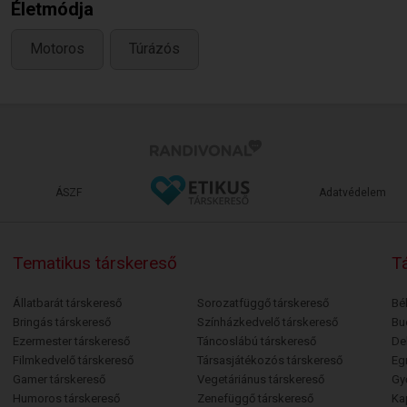
Életmódja
Motoros
Túrázós
ÁSZF
Adatvédelem
Tematikus társkereső
Tá
Állatbarát társkereső
Sorozatfüggő társkereső
Bé
Bringás társkereső
Színházkedvelő társkereső
Bu
Ezermester társkereső
Táncoslábú társkereső
De
Filmkedvelő társkereső
Társasjátékozós társkereső
Egr
Gamer társkereső
Vegetáriánus társkereső
Gy
Humoros társkereső
Zenefüggő társkereső
Ka