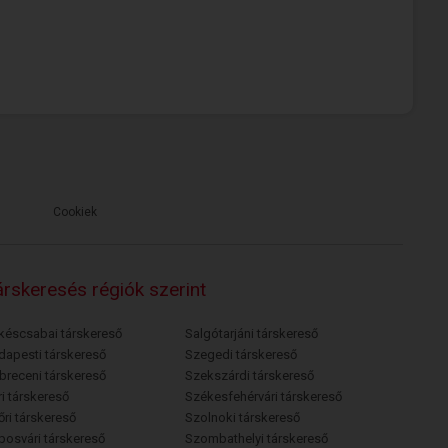
Cookiek
rskeresés régiók szerint
késcsabai társkereső
Salgótarjáni társkereső
dapesti társkereső
Szegedi társkereső
breceni társkereső
Szekszárdi társkereső
i társkereső
Székesfehérvári társkereső
őri társkereső
Szolnoki társkereső
posvári társkereső
Szombathelyi társkereső