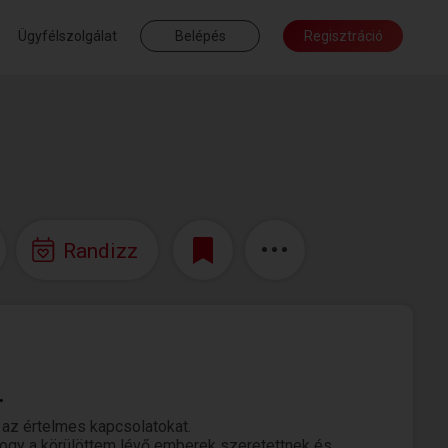
Ügyfélszolgálat
Belépés
Regisztráció
Randizz
.
 az értelmes kapcsolatokat.
 hogy a körülöttem lévő emberek szeretettnek és