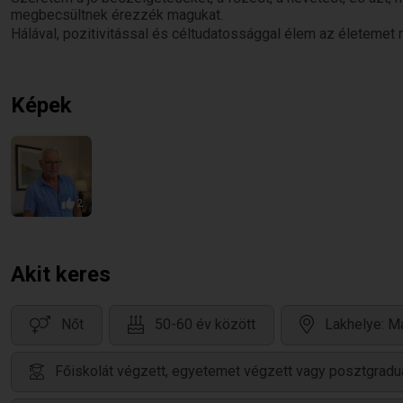
megbecsültnek érezzék magukat.
Hálával, pozitivitással és céltudatossággal élem az életemet
Képek
2
Akit keres
Nőt
50-60 év között
Lakhelye: M
Főiskolát végzett, egyetemet végzett vagy posztgradu