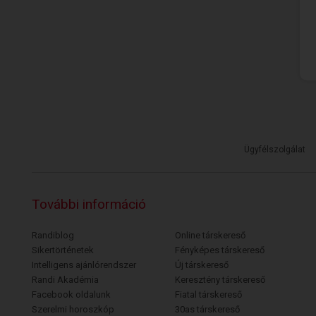
Ügyfélszolgálat
További információ
Randiblog
Online társkereső
Sikertörténetek
Fényképes társkereső
Intelligens ajánlórendszer
Új társkereső
Randi Akadémia
Keresztény társkereső
Facebook oldalunk
Fiatal társkereső
Szerelmi horoszkóp
30as társkereső