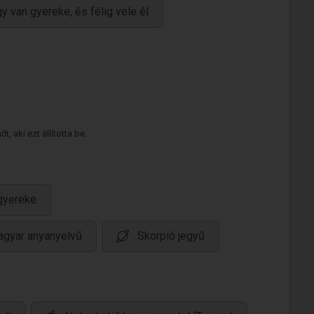
y van gyereke, és félig vele él
 aki ezt állította be.
gyereke
gyar anyanyelvű
Skorpió jegyű