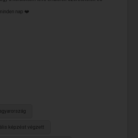
 minden nap ❤️
agyarország
ális képzést végzett