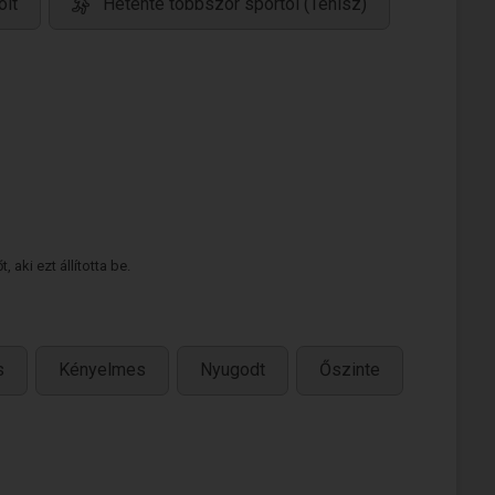
olt
Hetente többször sportol (Tenisz)
 aki ezt állította be.
s
Kényelmes
Nyugodt
Őszinte