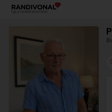
Egy jó randiból bármi lehet.
P
B