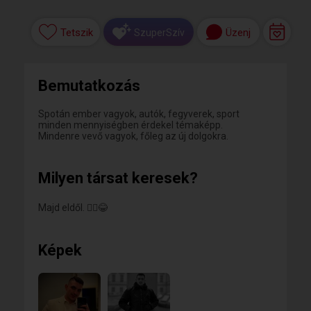
Tetszik
Üzenj
SzuperSzív
Bemutatkozás
Spotán ember vagyok, autók, fegyverek, sport
minden mennyiségben érdekel témaképp.
Mindenre vevő vagyok, főleg az új dolgokra.
Milyen társat keresek?
Majd eldől. 🤷‍♂️😂
Képek