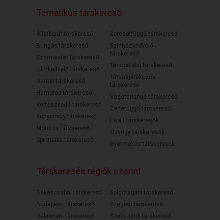
Tematikus társkereső
Állatbarát társkereső
Sorozatfüggő társkereső
Bringás társkereső
Színházkedvelő
társkereső
Ezermester társkereső
Táncoslábú társkereső
Filmkedvelő társkereső
Társasjátékozós
Gamer társkereső
társkereső
Humoros társkereső
Vegetáriánus társkereső
Kertészkedő társkereső
Zenefüggő társkereső
Könyvmoly társkereső
Elvált társkeresők
Motoros társkereső
Özvegy társkeresők
Spirituális társkereső
Gyermekes társkeresők
Társkeresés régiók szerint
Békéscsabai társkereső
Salgótarjáni társkereső
Budapesti társkereső
Szegedi társkereső
Debreceni társkereső
Szekszárdi társkereső