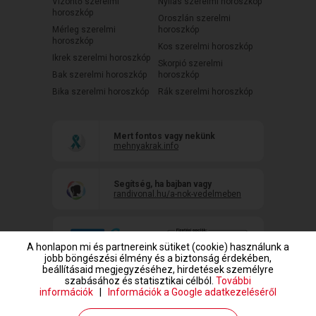
Vízöntő szerelmi
Nyilas szerelmi horoszkóp
horoszkóp
Oroszlán szerelmi
Mérleg szerelmi
horoszkóp
horoszkóp
Kos szerelmi horoszkóp
Ikrek szerelmi horoszkóp
Skorpió szerelmi
Bak szerelmi horoszkóp
horoszkóp
Bika szerelmi horoszkóp
Rák szerelmi horoszkóp
Mert fontos vagy nekünk
mehnyakrak.info
Segítség, ha bajban vagy
randivonal.hu/a-nok-vedelmeben
A honlapon mi és partnereink sütiket (cookie) használunk a
jobb böngészési élmény és a biztonság érdekében,
beállításaid megjegyzéséhez, hirdetések személyre
szabásához és statisztikai célból.
További
információk
|
Információk a Google adatkezeléséről