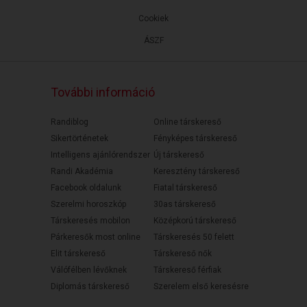
Cookiek
ÁSZF
További információ
Randiblog
Online társkereső
Sikertörténetek
Fényképes társkereső
Intelligens ajánlórendszer
Új társkereső
Randi Akadémia
Keresztény társkereső
Facebook oldalunk
Fiatal társkereső
Szerelmi horoszkóp
30as társkereső
Társkeresés mobilon
Középkorú társkereső
Párkeresők most online
Társkeresés 50 felett
Elit társkereső
Társkereső nők
Válófélben lévőknek
Társkereső férfiak
Diplomás társkereső
Szerelem első keresésre