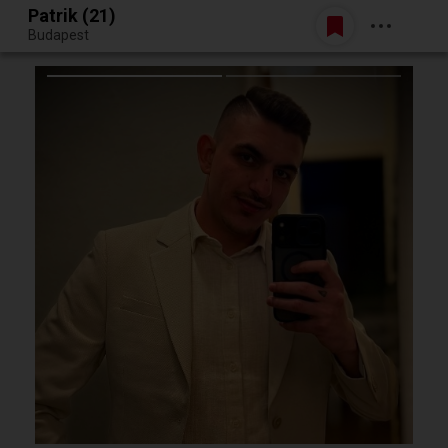
Patrik (21)
Belépés
Budapest
Egy jó randiból bármi lehet.