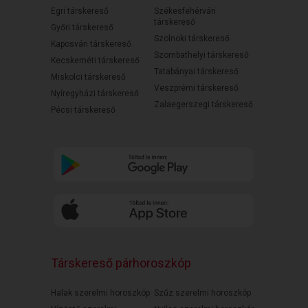
Egri társkereső
Székesfehérvári
társkereső
Győri társkereső
Szolnoki társkereső
Kaposvári társkereső
Szombathelyi társkereső
Kecskeméti társkereső
Tatabányai társkereső
Miskolci társkereső
Veszprémi társkereső
Nyíregyházi társkereső
Zalaegerszegi társkereső
Pécsi társkereső
Társkereső párhoroszkóp
Halak szerelmi horoszkóp
Szűz szerelmi horoszkóp