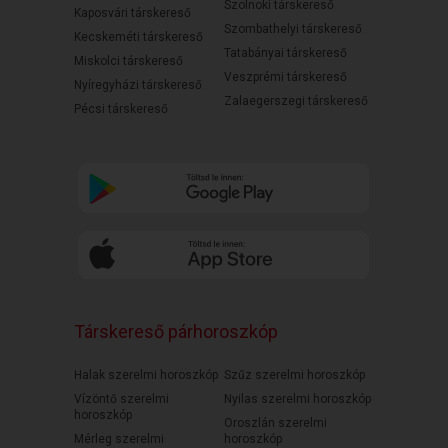
Szolnoki társkereső
Kaposvári társkereső
Szombathelyi társkereső
Kecskeméti társkereső
Tatabányai társkereső
Miskolci társkereső
Veszprémi társkereső
Nyíregyházi társkereső
Zalaegerszegi társkereső
Pécsi társkereső
Társkereső párhoroszkóp
Halak szerelmi horoszkóp
Szűz szerelmi horoszkóp
Vízöntő szerelmi
Nyilas szerelmi horoszkóp
horoszkóp
Oroszlán szerelmi
Mérleg szerelmi
horoszkóp