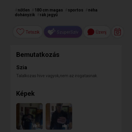
#
nőtlen
#
180 cm magas
#
sportos
#
néha
dohányzik
#
rák jegyű
Tetszik
Üzenj
SzuperSzív
Bemutatkozás
Szia
Talalkozas hive vagyok,nem az irogatasnak.
Képek
4
1