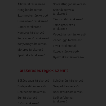
Állatbarát társkereső
Sorozatfüggő társkereső
Bringás társkereső
Színházkedvelő
társkereső
Ezermester társkereső
Táncoslábú társkereső
Filmkedvelő társkereső
Társasjátékozós
Gamer társkereső
társkereső
Humoros társkereső
Vegetáriánus társkereső
Kertészkedő társkereső
Zenefüggő társkereső
Könyvmoly társkereső
Elvált társkeresők
Motoros társkereső
Özvegy társkeresők
Spirituális társkereső
Gyermekes társkeresők
Társkeresés régiók szerint
Békéscsabai társkereső
Salgótarjáni társkereső
Budapesti társkereső
Szegedi társkereső
Debreceni társkereső
Szekszárdi társkereső
Egri társkereső
Székesfehérvári
társkereső
Győri társkereső