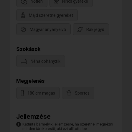
Nőtlen
Nincs gyereke
Majd szeretne gyereket
Magyar anyanyelvű
Rák jegyű
Szokások
Néha dohányzik
Megjelenés
180 cm magas
Sportos
Jellemzése
Kattints bármelyik jellemzésre, ha szeretnél megnézni
minden társkeresőt, aki ezt állította be.