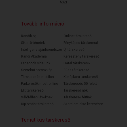
ÁSZF
További információ
Randiblog
Online társkereső
Sikertörténetek
Fényképes társkereső
Intelligens ajánlórendszer
Új társkereső
Randi Akadémia
Keresztény társkereső
Facebook oldalunk
Fiatal társkereső
Szerelmi horoszkóp
30as társkereső
Társkeresés mobilon
Középkorú társkereső
Párkeresők most online
Társkeresés 50 felett
Elit társkereső
Társkereső nők
Válófélben lévőknek
Társkereső férfiak
Diplomás társkereső
Szerelem első keresésre
Tematikus társkereső