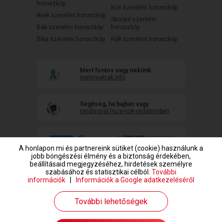
horoszkóp
Kos szerelmi horoszkóp
Ikrek szerelmi horoszkóp
Skorpió szerelmi
Bak szerelmi horoszkóp
horoszkóp
Bika szerelmi horoszkóp
Rák szerelmi horoszkóp
Mert fontos vagy nekünk
mehnyakrak.info
Segítség, ha bajban vagy
randivonal.hu/a-nok-vedelmeben
A honlapon mi és partnereink sütiket (cookie) használunk a
jobb böngészési élmény és a biztonság érdekében,
beállításaid megjegyzéséhez, hirdetések személyre
szabásához és statisztikai célból.
További
információk
|
Információk a Google adatkezeléséről
www.randivonal.hu © Copyright 1999-2026 Dating Central Europe Zrt.
További lehetőségek