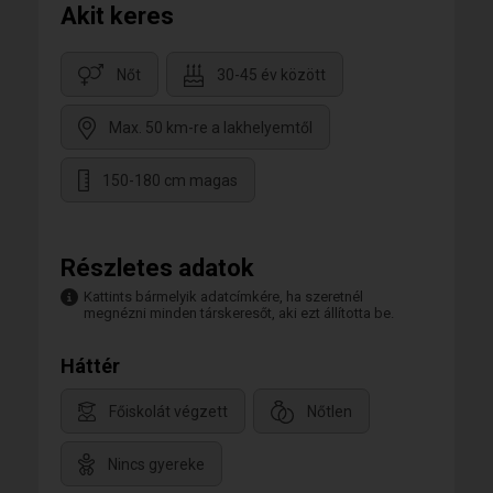
Akit keres
Nőt
30-45 év között
Max. 50 km-re a lakhelyemtől
150-180 cm magas
Részletes adatok
Kattints bármelyik adatcímkére, ha szeretnél
megnézni minden társkeresőt, aki ezt állította be.
Háttér
Főiskolát végzett
Nőtlen
Nincs gyereke