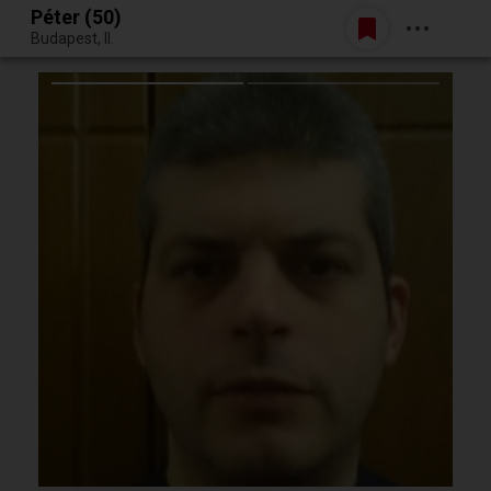
Péter (50)
Belépés
Budapest, II.
Egy jó randiból bármi lehet.