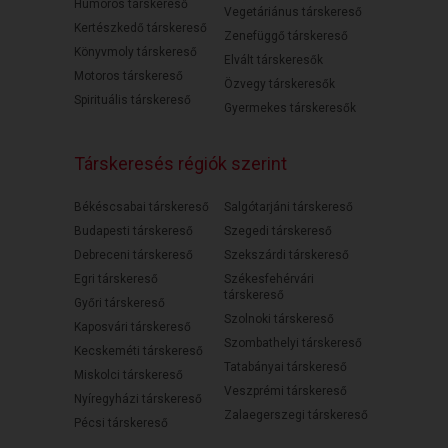
Humoros társkereső
Vegetáriánus társkereső
Kertészkedő társkereső
Zenefüggő társkereső
Könyvmoly társkereső
Elvált társkeresők
Motoros társkereső
Özvegy társkeresők
Spirituális társkereső
Gyermekes társkeresők
Társkeresés régiók szerint
Békéscsabai társkereső
Salgótarjáni társkereső
Budapesti társkereső
Szegedi társkereső
Debreceni társkereső
Szekszárdi társkereső
Egri társkereső
Székesfehérvári
társkereső
Győri társkereső
Szolnoki társkereső
Kaposvári társkereső
Szombathelyi társkereső
Kecskeméti társkereső
Tatabányai társkereső
Miskolci társkereső
Veszprémi társkereső
Nyíregyházi társkereső
Zalaegerszegi társkereső
Pécsi társkereső