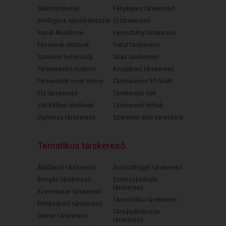
Sikertörténetek
Fényképes társkereső
Intelligens ajánlórendszer
Új társkereső
Randi Akadémia
Keresztény társkereső
Facebook oldalunk
Fiatal társkereső
Szerelmi horoszkóp
30as társkereső
Társkeresés mobilon
Középkorú társkereső
Párkeresők most online
Társkeresés 50 felett
Elit társkereső
Társkereső nők
Válófélben lévőknek
Társkereső férfiak
Diplomás társkereső
Szerelem első keresésre
Tematikus társkereső
Állatbarát társkereső
Sorozatfüggő társkereső
Bringás társkereső
Színházkedvelő
társkereső
Ezermester társkereső
Táncoslábú társkereső
Filmkedvelő társkereső
Társasjátékozós
Gamer társkereső
társkereső