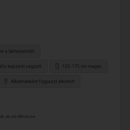
re a lakhelyemtől
ális képzést végzett
155-175 cm magas
Alkalmanként fogyaszt alkoholt
 aki ezt állította be.