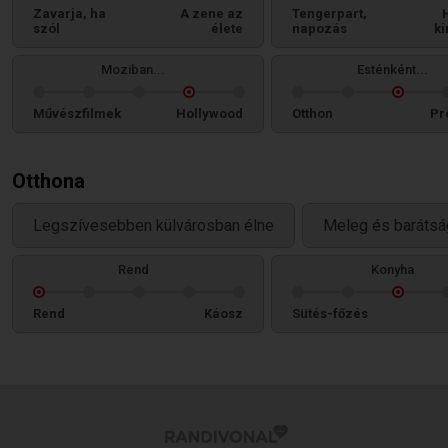
Zavarja, ha
A zene az
Tengerpart,
szól
élete
napozás
ki
Moziban...
Esténként...
Művészfilmek
Hollywood
Otthon
Pr
Otthona
Legszívesebben külvárosban élne
Meleg és barátsá
Rend
Konyha
Rend
Káosz
Sütés-főzés