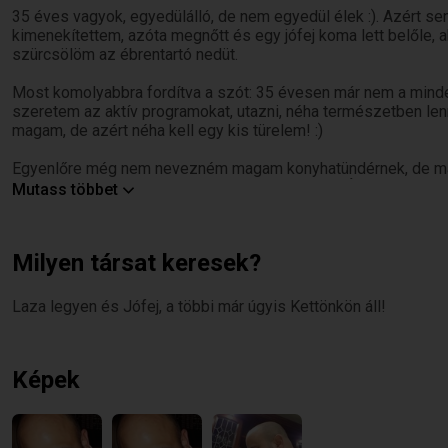
35 éves vagyok, egyedülálló, de nem egyedül élek :). Azért sen
kimenekítettem, azóta megnőtt és egy jófej koma lett belőle, 
szürcsölöm az ébrentartó nedüt.
Most komolyabbra fordítva a szót: 35 évesen már nem a minde
szeretem az aktív programokat, utazni, néha természetben len
magam, de azért néha kell egy kis türelem! :)
Egyenlőre még nem nevezném magam konyhatündérnek, de manó
vágyom egy hölgyre aki vezetné kezemet vagy Én segítenék N
Mutass többet
Fontosak számomra a hagyományos értékek, az udvarlás művés
a könnyű esetek vonzanak, meg az egyéjszakás kalandok, nem 
Milyen társat keresek?
Szerintem nagyon fontos, hogy egy párkapcsolat azonos érték
emlékeink, amik csakis a Miénk.
Laza legyen és Jófej, a többi már úgyis Kettönkön áll!
Nem akarom tovább szaporítani a szót, ha felkeltettem érdekl
Üdvözlettel:
Képek
Péter