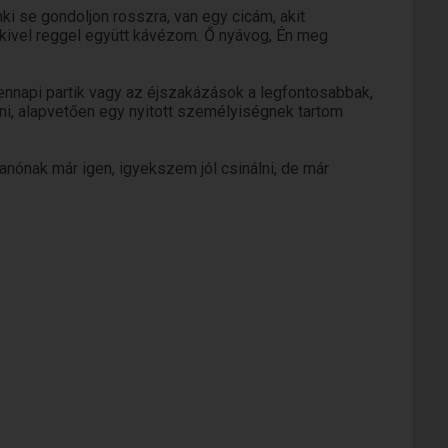
ki se gondoljon rosszra, van egy cicám, akit
akivel reggel együtt kávézom. Ő nyávog, Én meg
nnapi partik vagy az éjszakázások a legfontosabbak,
ni, alapvetően egy nyitott személyiségnek tartom
nak már igen, igyekszem jól csinálni, de már
eki!
zete, hogy egy Nőt levegyek a lábáról, és nem, nem
olyan rossz, ha kicsit sóvárgunk egymásért.
eken alapuljon, továbbá, hogy legyenek közös
ődésedet, jelezd felém.