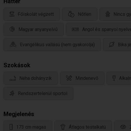
Háttér
Főiskolát végzett
Nőtlen
Nincs g
Magyar anyanyelvű
Angol és spanyol nyelv
Evangélikus vallású (nem gyakorolja)
Bika j
Szokások
Néha dohányzik
Mindenevő
Alkal
Rendszertelenül sportol
Megjelenés
173 cm magas
Átlagos testalkatú