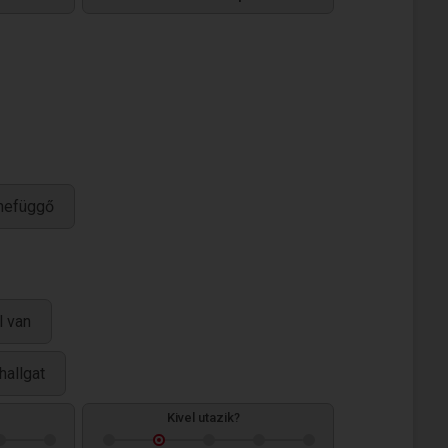
nefüggő
l van
hallgat
Kivel utazik?