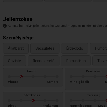
Jellemzése
Kattints bármelyik jellemzésre, ha szeretnél megnézni minden társkeresőt,
Személyisége
Állatbarát
Becsületes
Érdeklődő
Humor
Őszinte
Rendszerető
Romantikus
Terv
Humor
Pontosság
Vicces
Komoly
Mindig késik
K
Öltözködés
Társaság
Divat
Praktikum
Nagy társaság
Közel