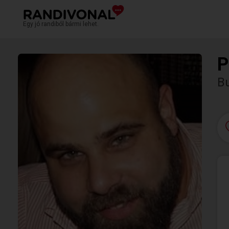
Egy jó randiból bármi lehet.
P
Bu