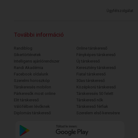
Ügyfélszolgálat
További információ
Randiblog
Online társkereső
Sikertörténetek
Fényképes társkereső
Intelligens ajánlórendszer
Új társkereső
Randi Akadémia
Keresztény társkereső
Facebook oldalunk
Fiatal társkereső
Szerelmi horoszkóp
30as társkereső
Társkeresés mobilon
Középkorú társkereső
Párkeresők most online
Társkeresés 50 felett
Elit társkereső
Társkereső nők
Válófélben lévőknek
Társkereső férfiak
Diplomás társkereső
Szerelem első keresésre