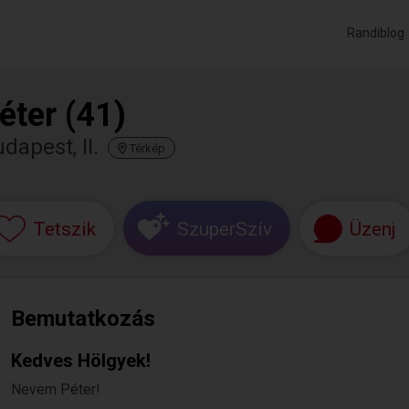
Randiblog
éter (41)
dapest, II.
Térkép
Tetszik
SzuperSzív
Üzenj
Bemutatkozás
Kedves Hölgyek!
Nevem Péter!