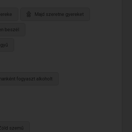
yereke
Majd szeretne gyereket
en beszél
egyű
manként fogyaszt alkoholt
Zöld szemű