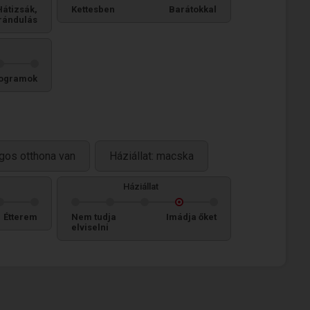
Hátizsák,
Kettesben
Barátokkal
rándulás
ogramok
gos otthona van
Háziállat: macska
Háziállat
Étterem
Nem tudja
Imádja őket
elviselni