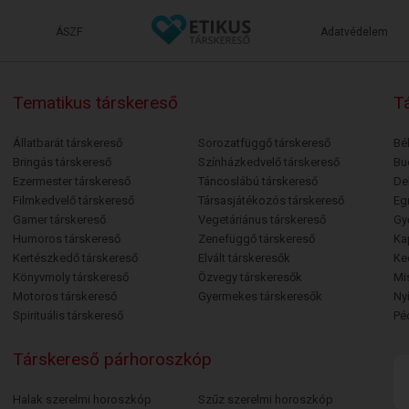
ÁSZF
Adatvédelem
Tematikus társkereső
Tá
Állatbarát társkereső
Sorozatfüggő társkereső
Bé
Bringás társkereső
Színházkedvelő társkereső
Bu
Ezermester társkereső
Táncoslábú társkereső
De
Filmkedvelő társkereső
Társasjátékozós társkereső
Egr
Gamer társkereső
Vegetáriánus társkereső
Gy
Humoros társkereső
Zenefüggő társkereső
Ka
Kertészkedő társkereső
Elvált társkeresők
Ke
Könyvmoly társkereső
Özvegy társkeresők
Mi
Motoros társkereső
Gyermekes társkeresők
Ny
Spirituális társkereső
Pé
Társkereső párhoroszkóp
Halak szerelmi horoszkóp
Szűz szerelmi horoszkóp