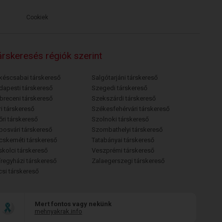
Cookiek
rskeresés régiók szerint
késcsabai társkereső
Salgótarjáni társkereső
dapesti társkereső
Szegedi társkereső
breceni társkereső
Szekszárdi társkereső
i társkereső
Székesfehérvári társkereső
őri társkereső
Szolnoki társkereső
posvári társkereső
Szombathelyi társkereső
cskeméti társkereső
Tatabányai társkereső
skolci társkereső
Veszprémi társkereső
íregyházi társkereső
Zalaegerszegi társkereső
csi társkereső
Mert fontos vagy nekünk
mehnyakrak.info