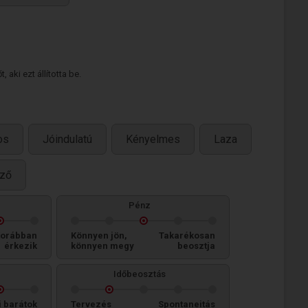
 aki ezt állította be.
os
Jóindulatú
Kényelmes
Laza
ező
Pénz
orábban
Könnyen jön,
Takarékosan
érkezik
könnyen megy
beosztja
Időbeosztás
i barátok
Tervezés
Spontaneitás