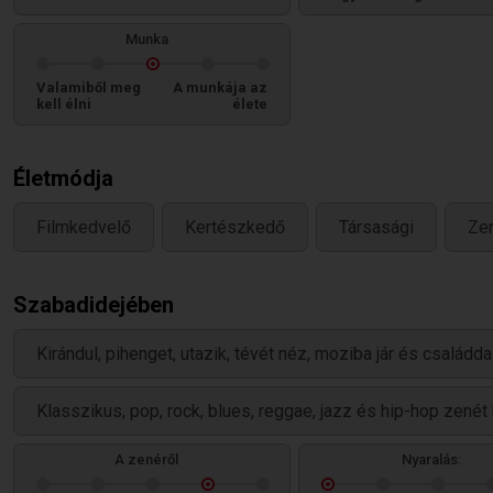
Munka
Valamiből meg
A munkája az
kell élni
élete
Életmódja
Filmkedvelő
Kertészkedő
Társasági
Ze
Szabadidejében
Kirándul, pihenget, utazik, tévét néz, moziba jár és családda
Klasszikus, pop, rock, blues, reggae, jazz és hip-hop zenét 
A zenéről
Nyaralás: