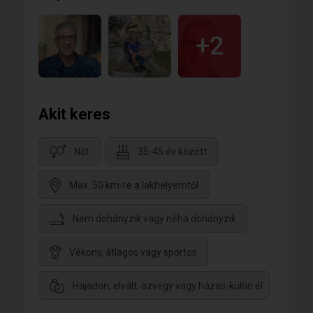
+2
Akit keres
Nőt
35-45 év között
Max. 50 km-re a lakhelyemtől
Nem dohányzik vagy néha dohányzik
Vékony, átlagos vagy sportos
Hajadon, elvált, özvegy vagy házas-külön él