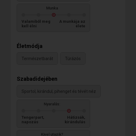
Munka
Valamiből meg
A munkája az
kell élni
élete
Életmódja
Természetbarát
Túrázós
Szabadidejében
Sportol, kirándul, pihenget és tévét néz
Nyaralás:
Tengerpart,
Hátizsák,
napozás
kirándulás
Kivel utazik?