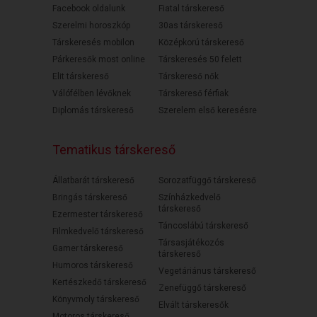
Facebook oldalunk
Fiatal társkereső
Szerelmi horoszkóp
30as társkereső
Társkeresés mobilon
Középkorú társkereső
Párkeresők most online
Társkeresés 50 felett
Elit társkereső
Társkereső nők
Válófélben lévőknek
Társkereső férfiak
Diplomás társkereső
Szerelem első keresésre
Tematikus társkereső
Állatbarát társkereső
Sorozatfüggő társkereső
Bringás társkereső
Színházkedvelő
társkereső
Ezermester társkereső
Táncoslábú társkereső
Filmkedvelő társkereső
Társasjátékozós
Gamer társkereső
társkereső
Humoros társkereső
Vegetáriánus társkereső
Kertészkedő társkereső
Zenefüggő társkereső
Könyvmoly társkereső
Elvált társkeresők
Motoros társkereső