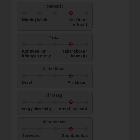
Pontosság
Mindig késik
Korábban
érkezik
Pénz
Könnyen jön,
Takarékosan
könnyen megy
beosztja
Öltözködés
Divat
Praktikum
Társaság
Nagy társaság
Közeli barátok
Időbeosztás
Tervezés
Spontaneitás