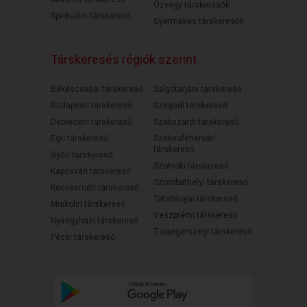
Özvegy társkeresők
Spirituális társkereső
Gyermekes társkeresők
Társkeresés régiók szerint
Békéscsabai társkereső
Salgótarjáni társkereső
Budapesti társkereső
Szegedi társkereső
Debreceni társkereső
Szekszárdi társkereső
Egri társkereső
Székesfehérvári
társkereső
Győri társkereső
Szolnoki társkereső
Kaposvári társkereső
Szombathelyi társkereső
Kecskeméti társkereső
Tatabányai társkereső
Miskolci társkereső
Veszprémi társkereső
Nyíregyházi társkereső
Zalaegerszegi társkereső
Pécsi társkereső