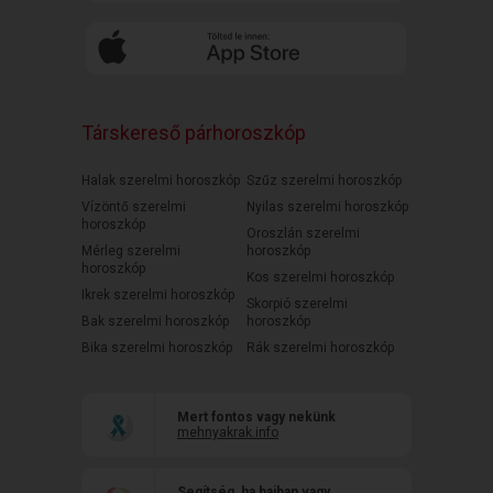
Társkereső párhoroszkóp
Halak szerelmi horoszkóp
Szűz szerelmi horoszkóp
Vízöntő szerelmi
Nyilas szerelmi horoszkóp
horoszkóp
Oroszlán szerelmi
Mérleg szerelmi
horoszkóp
horoszkóp
Kos szerelmi horoszkóp
Ikrek szerelmi horoszkóp
Skorpió szerelmi
Bak szerelmi horoszkóp
horoszkóp
Bika szerelmi horoszkóp
Rák szerelmi horoszkóp
Mert fontos vagy nekünk
mehnyakrak.info
Segítség, ha bajban vagy