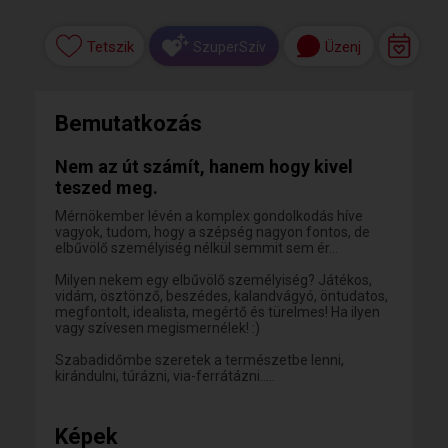
Tetszik
Üzenj
SzuperSzív
Bemutatkozás
Nem az út számít, hanem hogy kivel
teszed meg.
Mérnökember lévén a komplex gondolkodás híve
vagyok, tudom, hogy a szépség nagyon fontos, de
elbűvölő személyiség nélkül semmit sem ér…
Milyen nekem egy elbűvölő személyiség? Játékos,
vidám, ösztönző, beszédes, kalandvágyó, öntudatos,
megfontolt, idealista, megértő és türelmes! Ha ilyen
vagy szívesen megismernélek! :)
Szabadidőmbe szeretek a természetbe lenni,
kirándulni, túrázni, via-ferrátázni.....
Képek