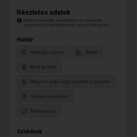
Részletes adatok
Kattints bármelyik adatcímkére, ha szeretnél
megnézni minden társkeresőt, aki ezt állította be.
Háttér
Főiskolát végzett
Nőtlen
Nincs gyereke
Még nem tudja, hogy szeretne-e gyereket
Magyar anyanyelvű
Mérleg jegyű
Szokások