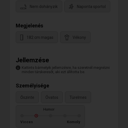
Nem dohányzik
Naponta sportol
Megjelenés
182 cm magas
Vékony
Jellemzése
Kattints bármelyik jellemzésre, ha szeretnél megnézni
minden társkeresőt, aki ezt állította be.
Személyisége
Őszinte
Óvatos
Türelmes
Humor
Vicces
Komoly