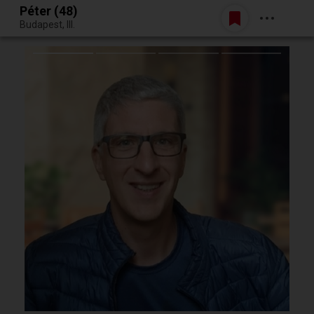
Péter (48)
Belépés
Budapest, III.
Egy jó randiból bármi lehet.