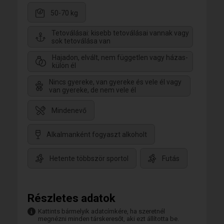
50-70 kg
Tetoválásai: kisebb tetoválásai vannak vagy
sok tetoválása van
Hajadon, elvált, nem független vagy házas-
külön él
Nincs gyereke, van gyereke és vele él vagy
van gyereke, de nem vele él
Mindenevő
Alkalmanként fogyaszt alkoholt
Hetente többször sportol
Futás
Részletes adatok
Kattints bármelyik adatcímkére, ha szeretnél
megnézni minden társkeresőt, aki ezt állította be.