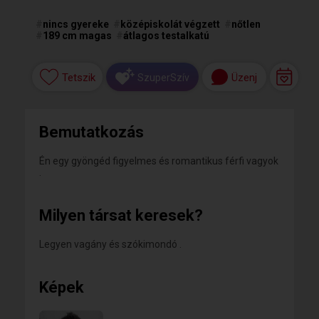
#
nincs gyereke
#
középiskolát végzett
#
nőtlen
#
189 cm magas
#
átlagos testalkatú
Tetszik
Üzenj
SzuperSzív
Bemutatkozás
Én egy gyöngéd figyelmes és romantikus férfi vagyok
.
Milyen társat keresek?
Legyen vagány és szókimondó .
Képek