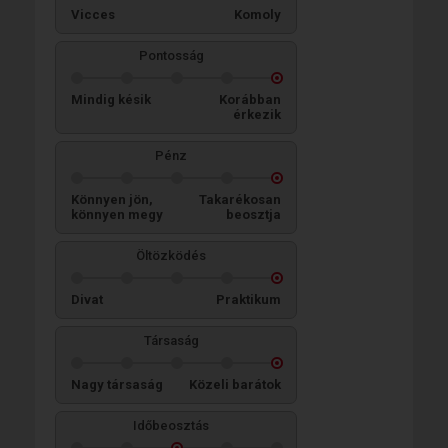
Vicces
Komoly
Pontosság
Mindig késik
Korábban
érkezik
Pénz
Könnyen jön,
Takarékosan
könnyen megy
beosztja
Öltözködés
Divat
Praktikum
Társaság
Nagy társaság
Közeli barátok
Időbeosztás