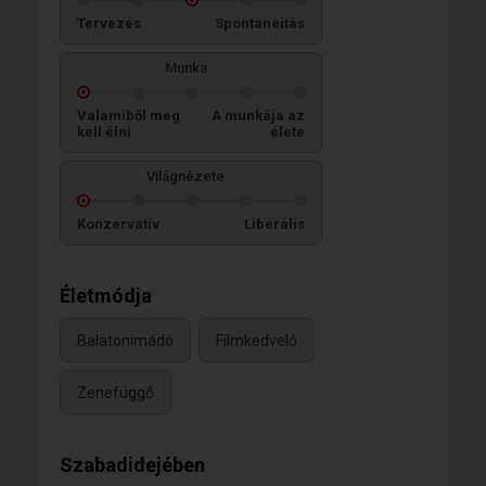
Tervezés
Spontaneitás
Munka
Valamiből meg
A munkája az
kell élni
élete
Világnézete
Konzervatív
Liberális
Életmódja
Balatonimádó
Filmkedvelő
Zenefüggő
Szabadidejében