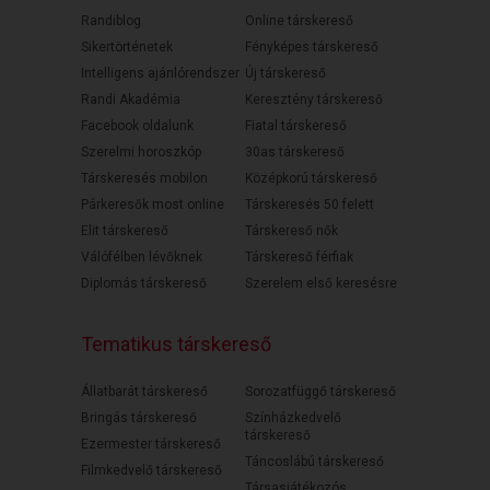
Randiblog
Online társkereső
Sikertörténetek
Fényképes társkereső
Intelligens ajánlórendszer
Új társkereső
Randi Akadémia
Keresztény társkereső
Facebook oldalunk
Fiatal társkereső
Szerelmi horoszkóp
30as társkereső
Társkeresés mobilon
Középkorú társkereső
Párkeresők most online
Társkeresés 50 felett
Elit társkereső
Társkereső nők
Válófélben lévőknek
Társkereső férfiak
Diplomás társkereső
Szerelem első keresésre
Tematikus társkereső
Állatbarát társkereső
Sorozatfüggő társkereső
Bringás társkereső
Színházkedvelő
társkereső
Ezermester társkereső
Táncoslábú társkereső
Filmkedvelő társkereső
Társasjátékozós