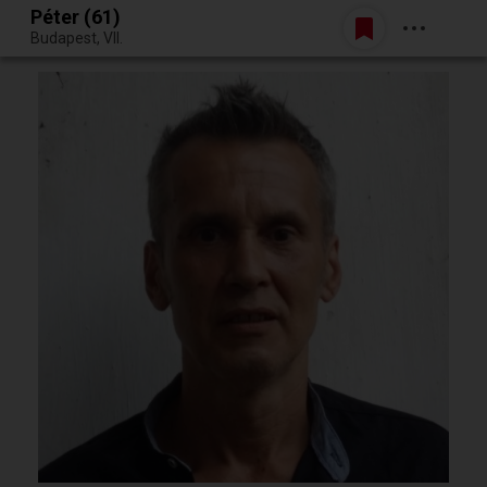
Péter (61)
Belépés
Budapest, VII.
Egy jó randiból bármi lehet.