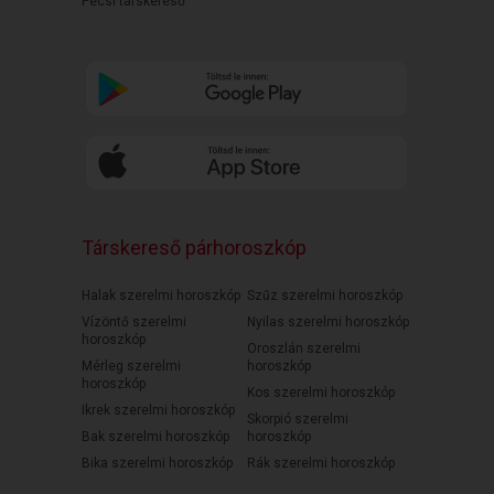
Pécsi társkereső
Társkereső párhoroszkóp
Halak szerelmi horoszkóp
Szűz szerelmi horoszkóp
Vízöntő szerelmi
Nyilas szerelmi horoszkóp
horoszkóp
Oroszlán szerelmi
Mérleg szerelmi
horoszkóp
horoszkóp
Kos szerelmi horoszkóp
Ikrek szerelmi horoszkóp
Skorpió szerelmi
Bak szerelmi horoszkóp
horoszkóp
Bika szerelmi horoszkóp
Rák szerelmi horoszkóp