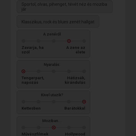
Sportol, olvas, pihenget, tévét néz és moziba
jár
Klasszikus, rock és blues zenét hallgat
A zenéről
Zavarja, ha
A zene az
szól
élete
Nyaralás:
Tengerpart,
Hátizsák,
napozás
kirándulás
Kivel utazik?
Kettesben
Barátokkal
Moziban...
Művészfilmek
Hollywood