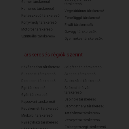
Gamer társkereső
társkereső
Humoros társkereső
Vegetáriánus társkereső
Kertészkedő társkereső
Zenefüggő társkereső
Könyvmoly társkereső
Elvált társkeresők
Motoros társkereső
Özvegy társkeresők
Spirituális társkereső
Gyermekes társkeresők
Társkeresés régiók szerint
Békéscsabai társkereső
Salgótarjáni társkereső
Budapesti társkereső
Szegedi társkereső
Debreceni társkereső
Szekszárdi társkereső
Egri társkereső
Székesfehérvári
társkereső
Győri társkereső
Szolnoki társkereső
Kaposvári társkereső
Szombathelyi társkereső
Kecskeméti társkereső
Tatabányai társkereső
Miskolci társkereső
Veszprémi társkereső
Nyíregyházi társkereső
Zalaegerszegi társkereső