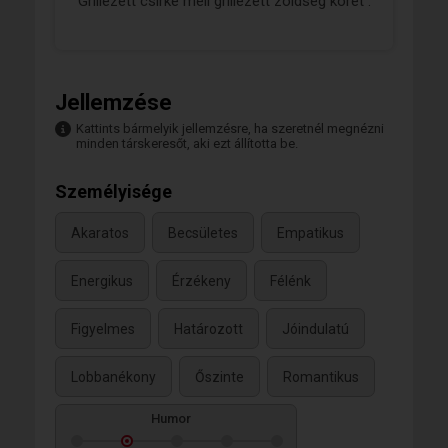
Grillezett csirke mell grillezett zöldség köret .
Jellemzése
Kattints bármelyik jellemzésre, ha szeretnél megnézni
minden társkeresőt, aki ezt állította be.
Személyisége
Akaratos
Becsületes
Empatikus
Energikus
Érzékeny
Félénk
Figyelmes
Határozott
Jóindulatú
Lobbanékony
Őszinte
Romantikus
Humor