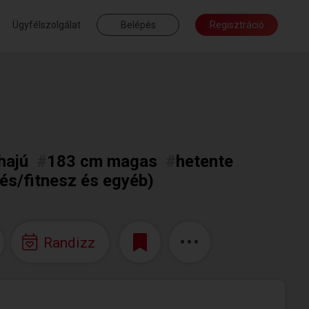
Ügyfélszolgálat
Belépés
Regisztráció
hajú
#
183 cm magas
#
hetente
tés/fitnesz és egyéb)
Randizz