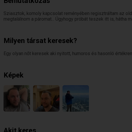
Bemutatkozás
Sziasztok, komoly kapcsolat reményében regisztráltam az olda
megtalálnom a páromat... Úgyhogy próbát teszek itt is, hátha 
Milyen társat keresek?
Egy olyan nőt keresek aki nyitott, humoros és hasonló értékre
Képek
Akit keres