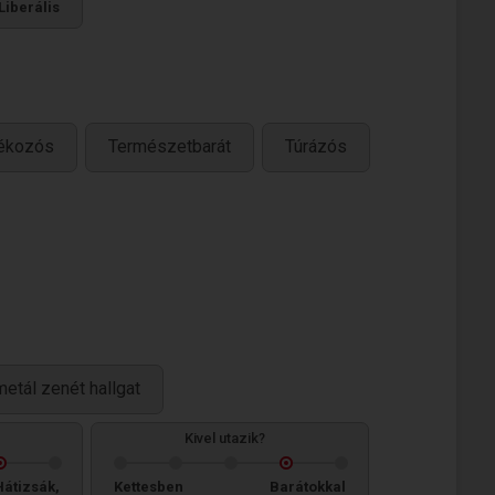
Liberális
tékozós
Természetbarát
Túrázós
metál zenét hallgat
Kivel utazik?
Hátizsák,
Kettesben
Barátokkal