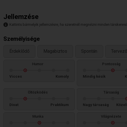
Jellemzése
Kattints bármelyik jellemzésre, ha szeretnél megnézni minden társkeresőt,
Személyisége
Érdeklődő
Magabiztos
Spontán
Tervez
Humor
Pontosság
Vicces
Komoly
Mindig késik
K
Öltözködés
Társaság
Divat
Praktikum
Nagy társaság
Közel
Munka
Világnézete