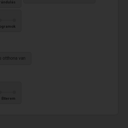
rándulás
ogramok
 otthona van
Étterem