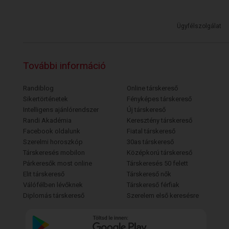
Ügyfélszolgálat
További információ
Randiblog
Online társkereső
Sikertörténetek
Fényképes társkereső
Intelligens ajánlórendszer
Új társkereső
Randi Akadémia
Keresztény társkereső
Facebook oldalunk
Fiatal társkereső
Szerelmi horoszkóp
30as társkereső
Társkeresés mobilon
Középkorú társkereső
Párkeresők most online
Társkeresés 50 felett
Elit társkereső
Társkereső nők
Válófélben lévőknek
Társkereső férfiak
Diplomás társkereső
Szerelem első keresésre