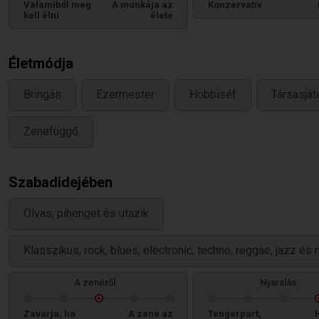
Valamiből meg
A munkája az
Konzervatív
kell élni
élete
Életmódja
Bringás
Ezermester
Hobbiséf
Társasjá
Zenefüggő
Szabadidejében
Olvas, pihenget és utazik
Klasszikus, rock, blues, electronic, techno, reggae, jazz és 
A zenéről
Nyaralás:
Zavarja, ha
A zene az
Tengerpart,