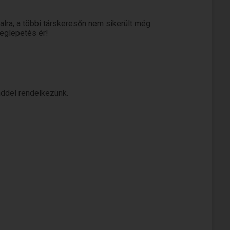
lra, a többi társkeresőn nem sikerült még
meglepetés ér!
nddel rendelkezünk.