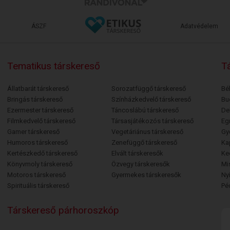
ÁSZF
Adatvédelem
Tematikus társkereső
Tá
Állatbarát társkereső
Sorozatfüggő társkereső
Bé
Bringás társkereső
Színházkedvelő társkereső
Bu
Ezermester társkereső
Táncoslábú társkereső
De
Filmkedvelő társkereső
Társasjátékozós társkereső
Egr
Gamer társkereső
Vegetáriánus társkereső
Gy
Humoros társkereső
Zenefüggő társkereső
Ka
Kertészkedő társkereső
Elvált társkeresők
Ke
Könyvmoly társkereső
Özvegy társkeresők
Mi
Motoros társkereső
Gyermekes társkeresők
Ny
Spirituális társkereső
Pé
Társkereső párhoroszkóp