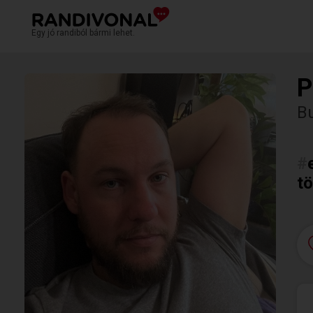
Egy jó randiból bármi lehet.
P
B
#
tö