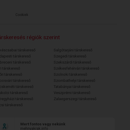
Cookiek
rskeresés régiók szerint
késcsabai társkereső
Salgótarjáni társkereső
dapesti társkereső
Szegedi társkereső
breceni társkereső
Szekszárdi társkereső
i társkereső
Székesfehérvári társkereső
őri társkereső
Szolnoki társkereső
posvári társkereső
Szombathelyi társkereső
cskeméti társkereső
Tatabányai társkereső
skolci társkereső
Veszprémi társkereső
íregyházi társkereső
Zalaegerszegi társkereső
csi társkereső
Mert fontos vagy nekünk
mehnyakrak.info