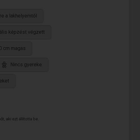
re a lakhelyemtől
ális képzést végzett
0 cm magas
Nincs gyereke
eket
 aki ezt állította be.