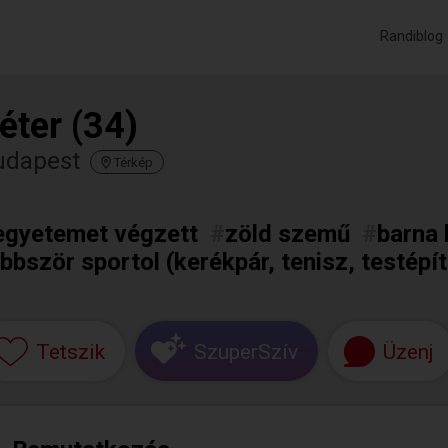
Randiblog
éter (34)
udapest
Térkép
egyetemet végzett
#
zöld szemű
#
barna 
bbször sportol (kerékpár, tenisz, testépí
Tetszik
SzuperSzív
Üzenj