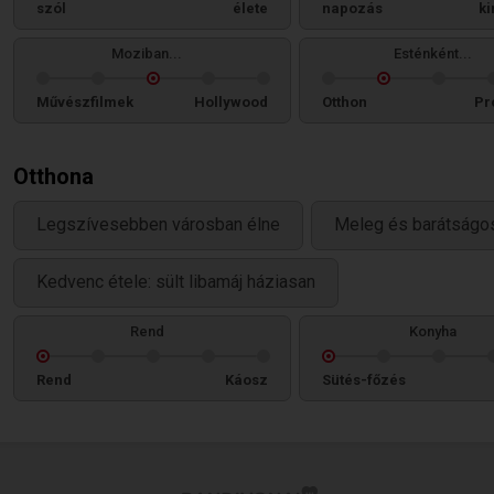
szól
élete
napozás
ki
Moziban...
Esténként...
Művészfilmek
Hollywood
Otthon
Pr
Otthona
Legszívesebben városban élne
Meleg és barátságos
Kedvenc étele: sült libamáj háziasan
Rend
Konyha
Rend
Káosz
Sütés-főzés