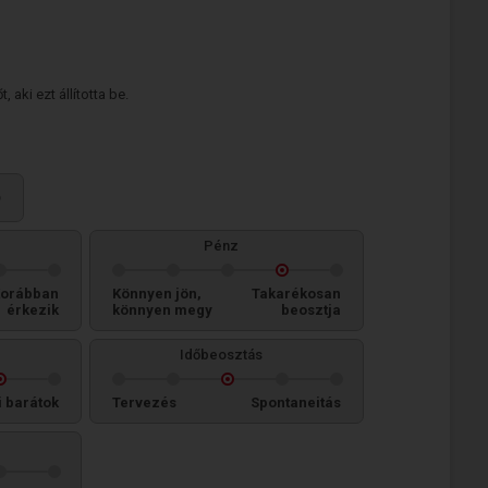
 aki ezt állította be.
ő
Pénz
orábban
Könnyen jön,
Takarékosan
érkezik
könnyen megy
beosztja
Időbeosztás
i barátok
Tervezés
Spontaneitás