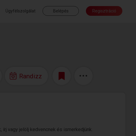
Ügyfélszolgálat
Belépés
Regisztráció
Randizz
, írj vagy jelölj kedvencnek és ismerkedjünk.