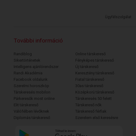
Ügyfélszolgálat
További információ
Randiblog
Online társkereső
Sikertörténetek
Fényképes társkereső
Intelligens ajánlórendszer
Új társkereső
Randi Akadémia
Keresztény társkereső
Facebook oldalunk
Fiatal társkereső
Szerelmi horoszkóp
30as társkereső
Társkeresés mobilon
Középkorú társkereső
Párkeresők most online
Társkeresés 50 felett
Elit társkereső
Társkereső nők
Válófélben lévőknek
Társkereső férfiak
Diplomás társkereső
Szerelem első keresésre