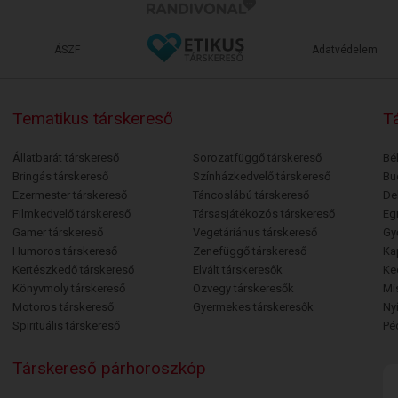
ÁSZF
Adatvédelem
Tematikus társkereső
Tá
Állatbarát társkereső
Sorozatfüggő társkereső
Bé
Bringás társkereső
Színházkedvelő társkereső
Bu
Ezermester társkereső
Táncoslábú társkereső
De
Filmkedvelő társkereső
Társasjátékozós társkereső
Egr
Gamer társkereső
Vegetáriánus társkereső
Gy
Humoros társkereső
Zenefüggő társkereső
Ka
Kertészkedő társkereső
Elvált társkeresők
Ke
Könyvmoly társkereső
Özvegy társkeresők
Mi
Motoros társkereső
Gyermekes társkeresők
Ny
Spirituális társkereső
Pé
Társkereső párhoroszkóp