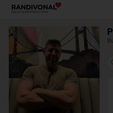
Egy jó randiból bármi lehet.
P
B