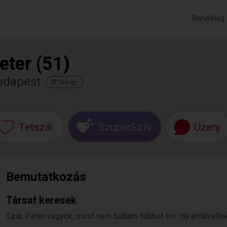
Randiblog
eter (51)
udapest
Térkép
Tetszik
SzuperSzív
Üzenj
Bemutatkozás
Társat keresek
Szia, Peter vagyok, most nem tudtam többet írni. Ha érdekellek