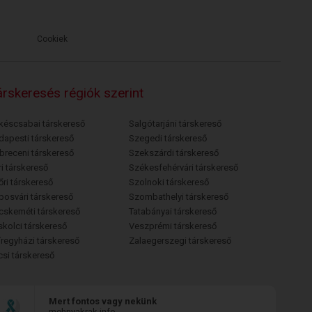
Cookiek
rskeresés régiók szerint
késcsabai társkereső
Salgótarjáni társkereső
dapesti társkereső
Szegedi társkereső
breceni társkereső
Szekszárdi társkereső
i társkereső
Székesfehérvári társkereső
őri társkereső
Szolnoki társkereső
posvári társkereső
Szombathelyi társkereső
cskeméti társkereső
Tatabányai társkereső
skolci társkereső
Veszprémi társkereső
íregyházi társkereső
Zalaegerszegi társkereső
csi társkereső
Mert fontos vagy nekünk
mehnyakrak.info