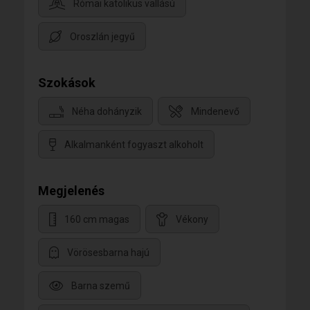
Római katolikus vallású
Oroszlán jegyű
Szokások
Néha dohányzik
Mindenevő
Alkalmanként fogyaszt alkoholt
Megjelenés
160 cm magas
Vékony
Vörösesbarna hajú
Barna szemű