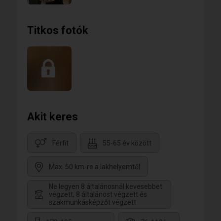
Titkos fotók
Akit keres
Férfit
55-65 év között
Max. 50 km-re a lakhelyemtől
Ne legyen 8 általánosnál kevesebbet
végzett, 8 általánost végzett és
szakmunkásképzőt végzett