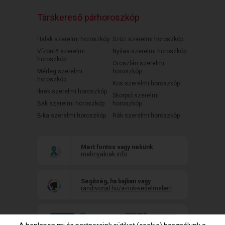
Társkereső párhoroszkóp
Halak szerelmi horoszkóp
Szűz szerelmi horoszkóp
Vízöntő szerelmi
Nyilas szerelmi horoszkóp
horoszkóp
Oroszlán szerelmi
Mérleg szerelmi
horoszkóp
horoszkóp
Kos szerelmi horoszkóp
Ikrek szerelmi horoszkóp
Skorpió szerelmi
Bak szerelmi horoszkóp
horoszkóp
Bika szerelmi horoszkóp
Rák szerelmi horoszkóp
Mert fontos vagy nekünk
mehnyakrak.info
Segítség, ha bajban vagy
randivonal.hu/a-nok-vedelmeben