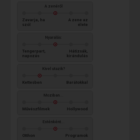
A zenéről
Zavarja, ha
A zene az
szól
élete
Nyaralás:
Tengerpart,
Hátizsák,
napozás
kirándulás
Kivel utazik?
Kettesben
Barátokkal
Moziban...
Művészfilmek
Hollywood
Esténként...
Otthon
Programok