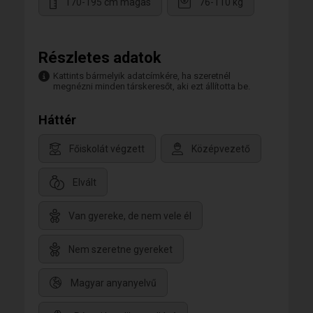
170-195 cm magas
76-110 kg
Részletes adatok
Kattints bármelyik adatcímkére, ha szeretnél
megnézni minden társkeresőt, aki ezt állította be.
Háttér
Főiskolát végzett
Középvezető
Elvált
Van gyereke, de nem vele él
Nem szeretne gyereket
Magyar anyanyelvű