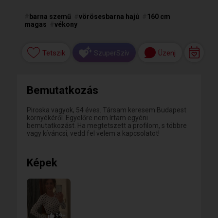
#
barna szemű
#
vörösesbarna hajú
#
160 cm
magas
#
vékony
Tetszik
Üzenj
SzuperSzív
Bemutatkozás
Piroska vagyok, 54 éves. Társam keresem Budapest
környékéről. Egyelőre nem írtam egyéni
bemutatkozást. Ha megtetszett a profilom, s többre
vagy kíváncsi, vedd fel velem a kapcsolatot!
Képek
99+