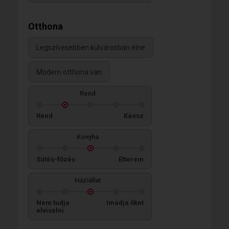
Otthona
Legszívesebben külvárosban élne
Modern otthona van
Rend
Rend
Káosz
Konyha
Sütés-főzés
Étterem
Háziállat
Nem tudja
Imádja őket
elviselni