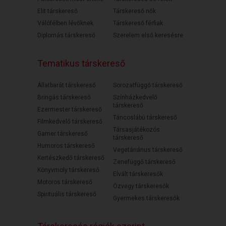
Elit társkereső
Társkereső nők
Válófélben lévőknek
Társkereső férfiak
Diplomás társkereső
Szerelem első keresésre
Tematikus társkereső
Állatbarát társkereső
Sorozatfüggő társkereső
Bringás társkereső
Színházkedvelő
társkereső
Ezermester társkereső
Táncoslábú társkereső
Filmkedvelő társkereső
Társasjátékozós
Gamer társkereső
társkereső
Humoros társkereső
Vegetáriánus társkereső
Kertészkedő társkereső
Zenefüggő társkereső
Könyvmoly társkereső
Elvált társkeresők
Motoros társkereső
Özvegy társkeresők
Spirituális társkereső
Gyermekes társkeresők