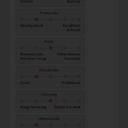
Vicces
Komoly
Pontosság
Mindig késik
Korábban
érkezik
Pénz
Könnyen jön,
Takarékosan
könnyen megy
beosztja
Öltözködés
Divat
Praktikum
Társaság
Nagy társaság
Közeli barátok
Időbeosztás