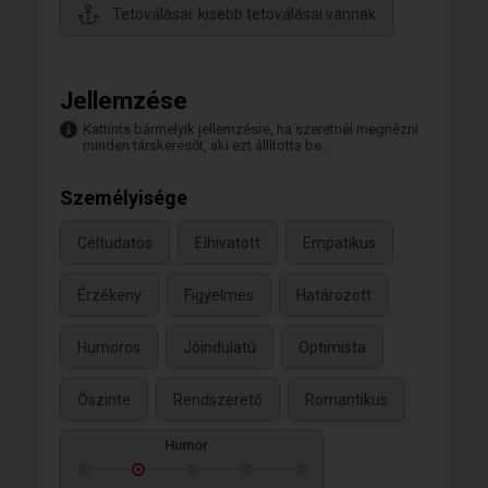
Tetoválásai: kisebb tetoválásai vannak
Jellemzése
Kattints bármelyik jellemzésre, ha szeretnél megnézni
minden társkeresőt, aki ezt állította be.
Személyisége
Céltudatos
Elhivatott
Empatikus
Érzékeny
Figyelmes
Határozott
Humoros
Jóindulatú
Optimista
Őszinte
Rendszerető
Romantikus
Humor