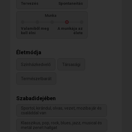
Tervezés
Spontaneitás
Munka
Valamiből meg
A munkája az
kell élni
élete
Életmódja
Színházkedvelő
Társasági
Természetbarát
Szabadidejében
Sportol, kirándul, olvas, vezet, moziba jár és
családdal van
Klasszikus, pop, rock, blues, jazz, musical és
metál zenét hallgat