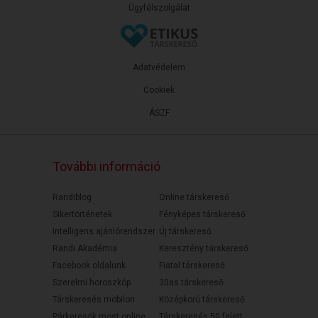
Ügyfélszolgálat
Adatvédelem
Cookiek
ÁSZF
További információ
Randiblog
Online társkereső
Sikertörténetek
Fényképes társkereső
Intelligens ajánlórendszer
Új társkereső
Randi Akadémia
Keresztény társkereső
Facebook oldalunk
Fiatal társkereső
Szerelmi horoszkóp
30as társkereső
Társkeresés mobilon
Középkorú társkereső
Párkeresők most online
Társkeresés 50 felett