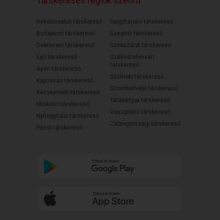
Társkeresés régiók szerint
Békéscsabai társkereső
Salgótarjáni társkereső
Budapesti társkereső
Szegedi társkereső
Debreceni társkereső
Szekszárdi társkereső
Egri társkereső
Székesfehérvári
társkereső
Győri társkereső
Szolnoki társkereső
Kaposvári társkereső
Szombathelyi társkereső
Kecskeméti társkereső
Tatabányai társkereső
Miskolci társkereső
Veszprémi társkereső
Nyíregyházi társkereső
Zalaegerszegi társkereső
Pécsi társkereső