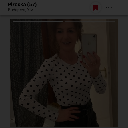
Piroska (57)
Belépés
Budapest, XIV.
Egy jó randiból bármi lehet.