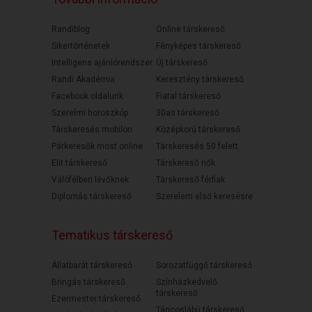
Randiblog
Online társkereső
Sikertörténetek
Fényképes társkereső
Intelligens ajánlórendszer
Új társkereső
Randi Akadémia
Keresztény társkereső
Facebook oldalunk
Fiatal társkereső
Szerelmi horoszkóp
30as társkereső
Társkeresés mobilon
Középkorú társkereső
Párkeresők most online
Társkeresés 50 felett
Elit társkereső
Társkereső nők
Válófélben lévőknek
Társkereső férfiak
Diplomás társkereső
Szerelem első keresésre
Tematikus társkereső
Állatbarát társkereső
Sorozatfüggő társkereső
Bringás társkereső
Színházkedvelő
társkereső
Ezermester társkereső
Táncoslábú társkereső