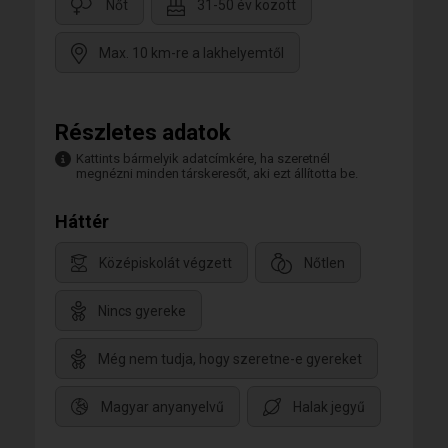
Nőt
31-50 év között
Max. 10 km-re a lakhelyemtől
Részletes adatok
Kattints bármelyik adatcímkére, ha szeretnél
megnézni minden társkeresőt, aki ezt állította be.
Háttér
Középiskolát végzett
Nőtlen
Nincs gyereke
Még nem tudja, hogy szeretne-e gyereket
Magyar anyanyelvű
Halak jegyű