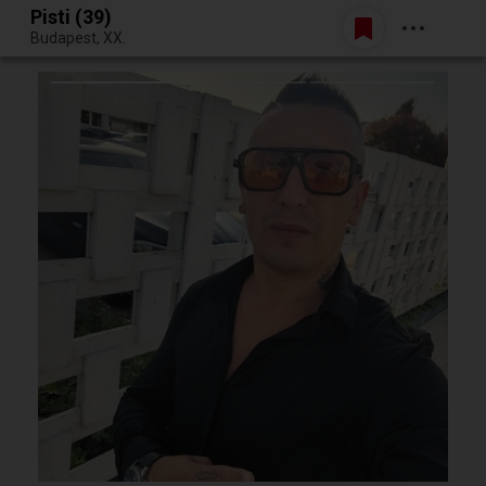
Pisti (39)
Belépés
Budapest, XX.
Egy jó randiból bármi lehet.