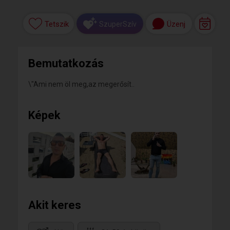
Tetszik
Üzenj
SzuperSzív
Bemutatkozás
\"Ami nem öl meg,az megerősít..
Képek
Akit keres