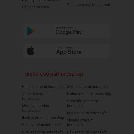
Nyíregyházi társkereső
Zalaegerszegi társkereső
Pécsi társkereső
Társkereső párhoroszkóp
Halak szerelmi horoszkóp
Szűz szerelmi horoszkóp
Vízöntő szerelmi
Nyilas szerelmi horoszkóp
horoszkóp
Oroszlán szerelmi
Mérleg szerelmi
horoszkóp
horoszkóp
Kos szerelmi horoszkóp
Ikrek szerelmi horoszkóp
Skorpió szerelmi
Bak szerelmi horoszkóp
horoszkóp
Bika szerelmi horoszkóp
Rák szerelmi horoszkóp