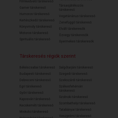
Filmkedvelő társkereső
Társasjátékozós
Gamer társkereső
társkereső
Humoros társkereső
Vegetáriánus társkereső
Kertészkedő társkereső
Zenefüggő társkereső
Könyvmoly társkereső
Elvált társkeresők
Motoros társkereső
Özvegy társkeresők
Spirituális társkereső
Gyermekes társkeresők
Társkeresés régiók szerint
Békéscsabai társkereső
Salgótarjáni társkereső
Budapesti társkereső
Szegedi társkereső
Debreceni társkereső
Szekszárdi társkereső
Egri társkereső
Székesfehérvári
társkereső
Győri társkereső
Szolnoki társkereső
Kaposvári társkereső
Szombathelyi társkereső
Kecskeméti társkereső
Tatabányai társkereső
Miskolci társkereső
Veszprémi társkereső